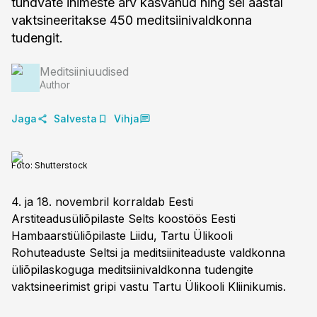
tundvate inimeste arv kasvanud ning sel aastal
vaktsineeritakse 450 meditsiinivaldkonna
tudengit.
Meditsiiniuudised
Author
Jaga
Salvesta
Vihja
Foto:
Shutterstock
4. ja 18. novembril korraldab Eesti
Arstiteadusüliõpilaste Selts koostöös Eesti
Hambaarstiüliõpilaste Liidu, Tartu Ülikooli
Rohuteaduste Seltsi ja meditsiiniteaduste valdkonna
üliõpilaskoguga meditsiinivaldkonna tudengite
vaktsineerimist gripi vastu Tartu Ülikooli Kliinikumis.