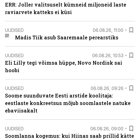
ERR: Joller valitsuselt kümneid miljoneid laste
raviarvete katteks ei küsi
UUDISED
06.08.26, 11:00
Madis Tiik asub Saaremaale perearstiks
UUDISED
06.08.26, 10:53
Eli Lilly tegi võimsa hüppe, Novo Nordisk sai
hoobi
UUDISED
06.08.26, 09:26
Soome suunduvate Eesti arstide koolitaja:
eestlaste konkreetsus mõjub soomlastele natuke
ebaviisakalt
UUDISED
06.08.26, 09:00
Soomlanna kogemus: kui Hiinas saab prillid kätte