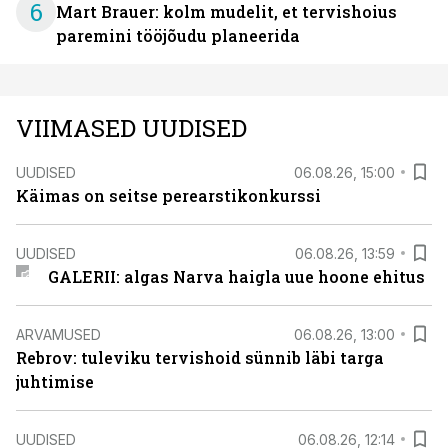
6
Mart Brauer: kolm mudelit, et tervishoius
paremini tööjõudu planeerida
VIIMASED UUDISED
UUDISED
06.08.26, 15:00
Käimas on seitse perearstikonkurssi
UUDISED
06.08.26, 13:59
GALERII: algas Narva haigla uue hoone ehitus
ARVAMUSED
06.08.26, 13:00
Rebrov: tuleviku tervishoid sünnib läbi targa
juhtimise
UUDISED
06.08.26, 12:14