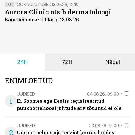
TÖÖKUULUTUSED
13.07.26, 12:10
ST
Aurora Clinic otsib dermatoloogi
Kandideerimise tähtaeg: 13.08.26
24H
72H
Nädal
ENIMLOETUD
UUDISED
04.08.26, 09:00
1
Ei Soomes ega Eestis registreeritud
puukborrelioosi juhtude arv tõusnud ei ole
UUDISED
03.08.26, 15:00
2
Uuring: selgus aju tervist korras hoidev