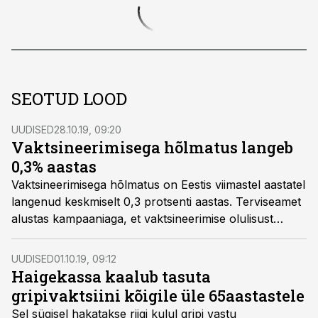
SEOTUD LOOD
UUDISED
28.10.19, 09:20
Vaktsineerimisega hõlmatus langeb
0,3% aastas
Vaktsineerimisega hõlmatus on Eestis viimastel aastatel
langenud keskmiselt 0,3 protsenti aastas. Terviseamet
alustas kampaaniaga, et vaktsineerimise olulisust
meelde tuletada.
UUDISED
01.10.19, 09:12
Haigekassa kaalub tasuta
gripivaktsiini kõigile üle 65aastastele
Sel sügisel hakatakse riigi kulul gripi vastu