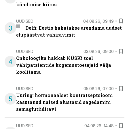
kõndimise kiirus
UUDISED
04.08.26, 09:49
3
Delfi: Eestis hakatakse arendama uudset
elupäästvat vähiravimit
UUDISED
03.08.26, 09:00
Onkoloogika hakkab KÜSKi toel
4
vähipatsientide kogemustoetajaid välja
koolitama
UUDISED
05.08.26, 07:00
Uuring: hormonaalset kontratseptsiooni
5
kasutanud naised alustasid sagedamini
semaglutiidiravi
UUDISED
04.08.26, 14:48