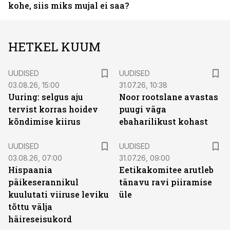
kohe, siis miks mujal ei saa?
HETKEL KUUM
UUDISED
UUDISED
03.08.26, 15:00
31.07.26, 10:38
Uuring: selgus aju
Noor rootslane avastas
tervist korras hoidev
puugi väga
kõndimise kiirus
ebaharilikust kohast
UUDISED
UUDISED
03.08.26, 07:00
31.07.26, 09:00
Hispaania
Eetikakomitee arutleb
päikeserannikul
tänavu ravi piiramise
kuulutati viiruse leviku
üle
tõttu välja
häireseisukord