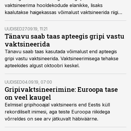
vaktsineerima hooldekodude elanikke, lisaks
kaalutakse haigekassas võimalust vaktsineerida riigi
kulul gripi vastu kõiki üle 65aastaseid inimesi.
UUDISED
27.09.19, 11:21
Tänavu saab taas apteegis gripi vastu
vaktsineerida
Tänavu saab taas kasutada võimalust end apteegis
gripi vastu vaktsineerida. Vaktsineerimisega tehakse
apteekides algust oktoobri keskel.
UUDISED
04.09.19, 07:00
Gripivaktsineerimine: Euroopa tase
on veel kaugel
Eelmisel gripihooajal vaktsineeris end Eestis küll
rekordiliselt inimesi, aga teiste Euroopa riikidega
võrreldes on see arv jätkuvalt häbiväärne.