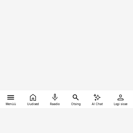
Menüü
Uudised
Raadio
Otsing
AI Chat
Logi sisse
Vana-Lõuna 39/1, 19094 Tallinn