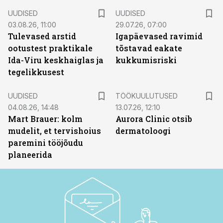
UUDISED
UUDISED
03.08.26, 11:00
29.07.26, 07:00
Tulevased arstid
Igapäevased ravimid
ootustest praktikale
tõstavad eakate
Ida-Viru keskhaiglas ja
kukkumisriski
tegelikkusest
ST
UUDISED
TÖÖKUULUTUSED
04.08.26, 14:48
13.07.26, 12:10
Mart Brauer: kolm
Aurora Clinic otsib
mudelit, et tervishoius
dermatoloogi
paremini tööjõudu
planeerida