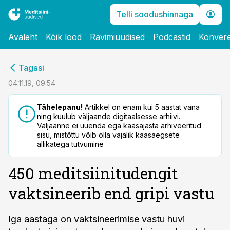
Telli soodushinnaga
Avaleht
Kõik lood
Ravimiuudised
Podcastid
Konvere
cebook
Tagasi
Twitter)
04.11.19, 09:54
kedIn
Tähelepanu!
Artikkel on enam kui 5 aastat vana
ning kuulub väljaande digitaalsesse arhiivi.
ail
Väljaanne ei uuenda ega kaasajasta arhiveeritud
sisu, mistõttu võib olla vajalik kaasaegsete
k
allikatega tutvumine
450 meditsiinitudengit
vaktsineerib end gripi vastu
Iga aastaga on vaktsineerimise vastu huvi