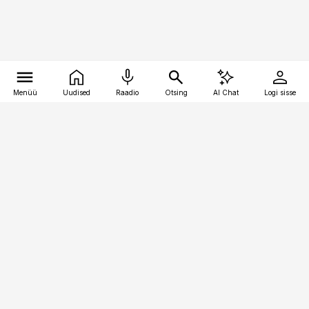
Menüü
Uudised
Raadio
Otsing
AI Chat
Logi sisse
Vana-Lõuna 39/1, 19094 Tallinn
(+372) 667 0111
meditsiiniuudised@aripaev.ee
Tellimisega seotud küsimused:
tellimiskeskus@aripaev.ee
Telli
Reklaam
Firmast