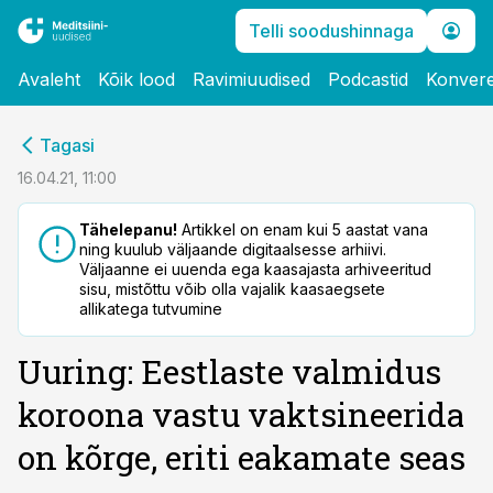
Telli soodushinnaga
Avaleht
Kõik lood
Ravimiuudised
Podcastid
Konvere
cebook
Tagasi
Twitter)
16.04.21, 11:00
kedIn
Tähelepanu!
Artikkel on enam kui 5 aastat vana
ning kuulub väljaande digitaalsesse arhiivi.
ail
Väljaanne ei uuenda ega kaasajasta arhiveeritud
sisu, mistõttu võib olla vajalik kaasaegsete
k
allikatega tutvumine
Uuring: Eestlaste valmidus
koroona vastu vaktsineerida
on kõrge, eriti eakamate seas