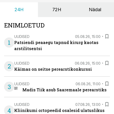
24H
72H
Nädal
ENIMLOETUD
UUDISED
05.08.26, 15:00
1
Patsiendi peaaegu tapnud kirurg kaotas
arstilitsentsi
UUDISED
06.08.26, 15:00
2
Käimas on seitse perearstikonkurssi
UUDISED
06.08.26, 11:00
3
Madis Tiik asub Saaremaale perearstiks
UUDISED
07.08.26, 13:00
4
Kliinikumi ortopeedid osalesid ulatuslikus