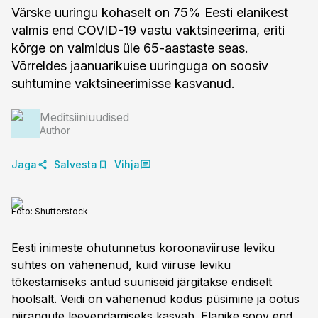
Värske uuringu kohaselt on 75% Eesti elanikest
valmis end COVID-19 vastu vaktsineerima, eriti
kõrge on valmidus üle 65-aastaste seas.
Võrreldes jaanuarikuise uuringuga on soosiv
suhtumine vaktsineerimisse kasvanud.
Meditsiiniuudised
Author
Jaga
Salvesta
Vihja
Foto:
Shutterstock
Eesti inimeste ohutunnetus koroonaviiruse leviku
suhtes on vähenenud, kuid viiruse leviku
tõkestamiseks antud suuniseid järgitakse endiselt
hoolsalt. Veidi on vähenenud kodus püsimine ja ootus
piirangute leevendamiseks kasvab. Elanike soov end