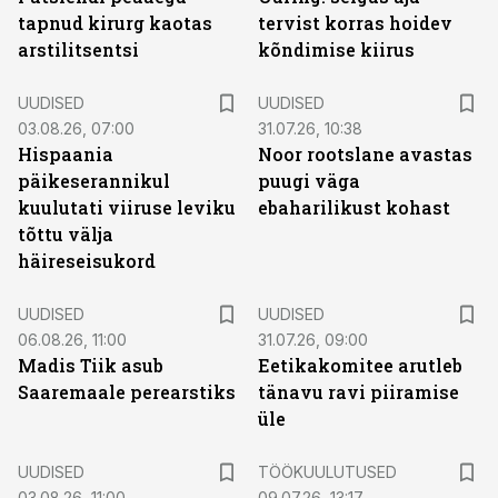
tapnud kirurg kaotas
tervist korras hoidev
arstilitsentsi
kõndimise kiirus
UUDISED
UUDISED
03.08.26, 07:00
31.07.26, 10:38
Hispaania
Noor rootslane avastas
päikeserannikul
puugi väga
kuulutati viiruse leviku
ebaharilikust kohast
tõttu välja
häireseisukord
UUDISED
UUDISED
06.08.26, 11:00
31.07.26, 09:00
Madis Tiik asub
Eetikakomitee arutleb
Saaremaale perearstiks
tänavu ravi piiramise
üle
ST
UUDISED
TÖÖKUULUTUSED
03.08.26, 11:00
09.07.26, 13:17