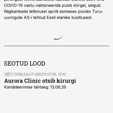
COVID-19 vastu vaktsineerida püsib kõrgel, selgub
Riigikantselei tellimusel aprilli esimeses pooles Turu-
uuringute AS-i tehtud Eesti elanike küsitlusest.
SEOTUD LOOD
TÖÖKUULUTUSED
13.07.26, 12:10
ST
Aurora Clinic otsib kirurgi
Kandideerimise tähtaeg: 13.08.26