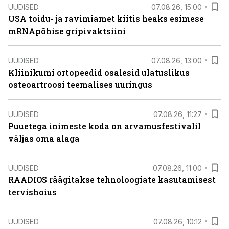
UUDISED
07.08.26, 15:00
USA toidu- ja ravimiamet kiitis heaks esimese
mRNApõhise gripivaktsiini
UUDISED
07.08.26, 13:00
Kliinikumi ortopeedid osalesid ulatuslikus
osteoartroosi teemalises uuringus
UUDISED
07.08.26, 11:27
Puuetega inimeste koda on arvamusfestivalil
väljas oma alaga
UUDISED
07.08.26, 11:00
RAADIOS räägitakse tehnoloogiate kasutamisest
tervishoius
UUDISED
07.08.26, 10:12