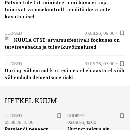
Patsientide liit: ministeeriumi kava ei taga
toimivat vanusekontrolli renditõukerataste
kasutamisel
UUDISED
07.08.26, 09:00
KUULA OTSE: arvamusfestivali fookuses on
tervisevabadus ja tulevikuvõimalused
UUDISED
07.08.26, 07:00
Uuring: vähem suhkrut esimestel eluaastatel võib
vähendada dementsuse riski
HETKEL KUUM
UUDISED
UUDISED
05.08.26, 15:00
03.08.26, 15:00
Patsiendi peaaegu
Uuring: selgus aju