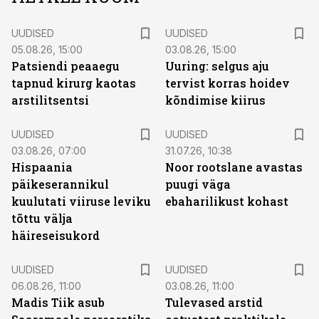
UUDISED
UUDISED
05.08.26, 15:00
03.08.26, 15:00
Patsiendi peaaegu
Uuring: selgus aju
tapnud kirurg kaotas
tervist korras hoidev
arstilitsentsi
kõndimise kiirus
UUDISED
UUDISED
03.08.26, 07:00
31.07.26, 10:38
Hispaania
Noor rootslane avastas
päikeserannikul
puugi väga
kuulutati viiruse leviku
ebaharilikust kohast
tõttu välja
häireseisukord
UUDISED
UUDISED
06.08.26, 11:00
03.08.26, 11:00
Madis Tiik asub
Tulevased arstid