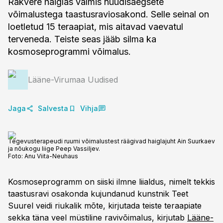
Rakvere haiglas valmis nüüdisaegsete
võimalustega taastusraviosakond. Selle seinal on
loetletud 15 teraapiat, mis aitavad vaevatul
terveneda. Teiste seas jääb silma ka
kosmoseprogrammi võimalus.
Lääne-Virumaa Uudised
Jaga
Salvesta
Vihja
Tegevusterapeudi ruumi võimalustest räägivad haiglajuht Ain Suurkaev
ja nõukogu liige Peep Vassiljev.
Foto:
Anu Viita-Neuhaus
Kosmoseprogramm on siiski ilmne liialdus, nimelt tekkis
taastusravi osakonda kujundanud kunstnik Teet
Suurel veidi riukalik mõte, kirjutada teiste teraapiate
sekka täna veel müstiline ravivõimalus, kirjutab
Lääne-