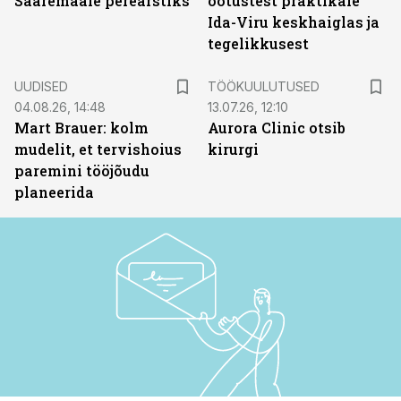
Saaremaale perearstiks
ootustest praktikale
Ida-Viru keskhaiglas ja
tegelikkusest
ST
UUDISED
TÖÖKUULUTUSED
04.08.26, 14:48
13.07.26, 12:10
Mart Brauer: kolm
Aurora Clinic otsib
mudelit, et tervishoius
kirurgi
paremini tööjõudu
planeerida