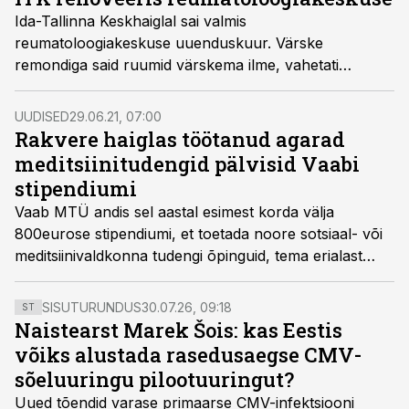
Ida-Tallinna Keskhaiglal sai valmis
reumatoloogiakeskuse uuenduskuur. Värske
remondiga said ruumid värskema ilme, vahetati
sisustus, tehti uus õdede post, lahenduse sai igivana
arstide töökohtade nappuse probleem.
UUDISED
29.06.21, 07:00
Rakvere haiglas töötanud agarad
meditsiinitudengid pälvisid Vaabi
stipendiumi
Vaab MTÜ andis sel aastal esimest korda välja
800eurose stipendiumi, et toetada noore sotsiaal- või
meditsiinivaldkonna tudengi õpinguid, tema erialast
akadeemilist tegevust ja ühiskondlikku aktiivsust.
Esimese ja kolmanda koha pälvinud tudengid
SISUTURUNDUS
30.07.26, 09:18
ST
leevendasid COVID-19 kriisi Rakvere haiglas.
Naistearst Marek Šois: kas Eestis
võiks alustada rasedusaegse CMV-
sõeluuringu pilootuuringut?
Uued tõendid varase primaarse CMV-infektsiooni