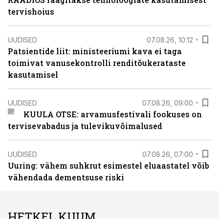
tervishoius
UUDISED
07.08.26, 10:12
Patsientide liit: ministeeriumi kava ei taga
toimivat vanusekontrolli renditõukerataste
kasutamisel
UUDISED
07.08.26, 09:00
KUULA OTSE: arvamusfestivali fookuses on
tervisevabadus ja tulevikuvõimalused
UUDISED
07.08.26, 07:00
Uuring: vähem suhkrut esimestel eluaastatel võib
vähendada dementsuse riski
HETKEL KUUM