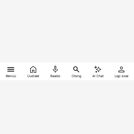
Menüü
Uudised
Raadio
Otsing
AI Chat
Logi sisse
Vana-Lõuna 39/1, 19094 Tallinn
(+372) 667 0111
meditsiiniuudised@aripaev.ee
Tellimisega seotud küsimused: