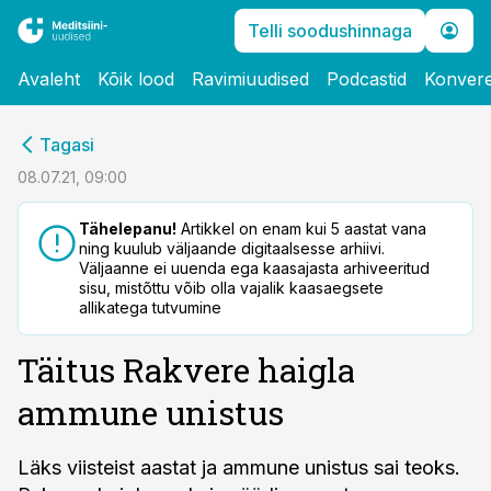
Telli soodushinnaga
Avaleht
Kõik lood
Ravimiuudised
Podcastid
Konvere
cebook
Tagasi
Twitter)
08.07.21, 09:00
kedIn
Tähelepanu!
Artikkel on enam kui 5 aastat vana
ning kuulub väljaande digitaalsesse arhiivi.
ail
Väljaanne ei uuenda ega kaasajasta arhiveeritud
sisu, mistõttu võib olla vajalik kaasaegsete
k
allikatega tutvumine
Täitus Rakvere haigla
ammune unistus
Läks viisteist aastat ja ammune unistus sai teoks.