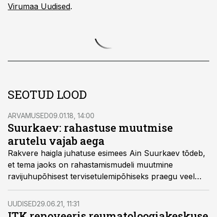
Virumaa Uudised
.
SEOTUD LOOD
ARVAMUSED
09.01.18, 14:00
Suurkaev: rahastuse muutmise
arutelu vajab aega
Rakvere haigla juhatuse esimees Ain Suurkaev tõdeb,
et tema jaoks on rahastamismudeli muutmine
ravijuhupõhisest tervisetulemipõhiseks praegu veel
sügavalt filosoofiline teema ning tervisetulemi
defineerimine kõigile arusaadavalt ning üheselt tundub
UUDISED
29.06.21, 11:31
keeruline.
ITK renoveeris reumatoloogiakeskuse