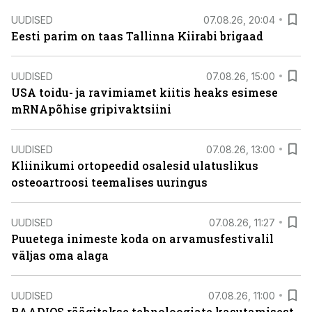
UUDISED
07.08.26, 20:04
Eesti parim on taas Tallinna Kiirabi brigaad
UUDISED
07.08.26, 15:00
USA toidu- ja ravimiamet kiitis heaks esimese
mRNApõhise gripivaktsiini
UUDISED
07.08.26, 13:00
Kliinikumi ortopeedid osalesid ulatuslikus
osteoartroosi teemalises uuringus
UUDISED
07.08.26, 11:27
Puuetega inimeste koda on arvamusfestivalil
väljas oma alaga
UUDISED
07.08.26, 11:00
RAADIOS räägitakse tehnoloogiate kasutamisest