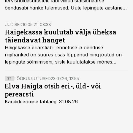
tervishoiuasutustele läbi viidud statsionaarse
õendusabi hanke tulemused. Uute lepingute aastane
maht on üle 7300 ravijuhu ja 14 miljoni euro.
UUDISED
10.05.21, 08:38
Haigekassa kuulutab välja üheksa
täiendavat hanget
Haigekassa eriarstiabi, ennetuse ja õenduse
riigihanked on suures osas lõppenud ning jõutud on
lepingute sõlmimiseni, siiski kuulutatakse mõnes
piirkonnas välja lisahanked.
TÖÖKUULUTUSED
23.07.26, 12:55
ST
Elva Haigla otsib eri-, üld- või
perearsti
Kandideerimise tähtaeg: 31.08.26