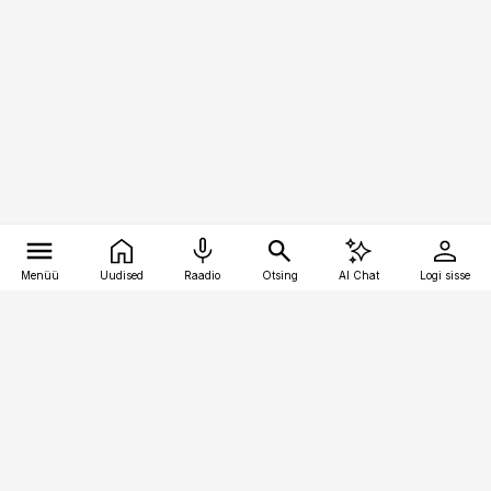
Menüü
Uudised
Raadio
Otsing
AI Chat
Logi sisse
Vana-Lõuna 39/1, 19094 Tallinn
(+372) 667 0111
meditsiiniuudised@aripaev.ee
Tellimisega seotud küsimused: