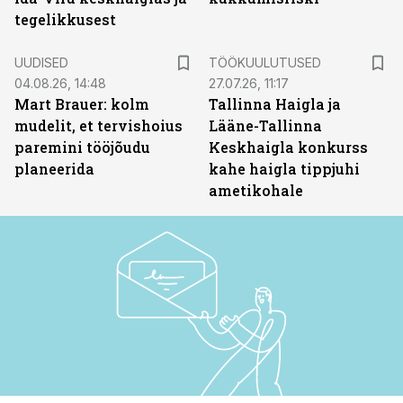
tegelikkusest
ST
UUDISED
TÖÖKUULUTUSED
04.08.26, 14:48
27.07.26, 11:17
Mart Brauer: kolm
Tallinna Haigla ja
mudelit, et tervishoius
Lääne-Tallinna
paremini tööjõudu
Keskhaigla konkurss
planeerida
kahe haigla tippjuhi
ametikohale