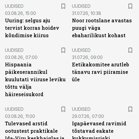
UUDISED
UUDISED
03.08.26, 15:00
31.07.26, 10:38
Uuring: selgus aju
Noor rootslane avastas
tervist korras hoidev
puugi väga
kõndimise kiirus
ebaharilikust kohast
UUDISED
UUDISED
03.08.26, 07:00
31.07.26, 09:00
Hispaania
Eetikakomitee arutleb
päikeserannikul
tänavu ravi piiramise
kuulutati viiruse leviku
üle
tõttu välja
häireseisukord
UUDISED
UUDISED
03.08.26, 11:00
29.07.26, 07:00
Tulevased arstid
Igapäevased ravimid
ootustest praktikale
tõstavad eakate
Ida-Viru keskhaiglas ja
kukkumisriski