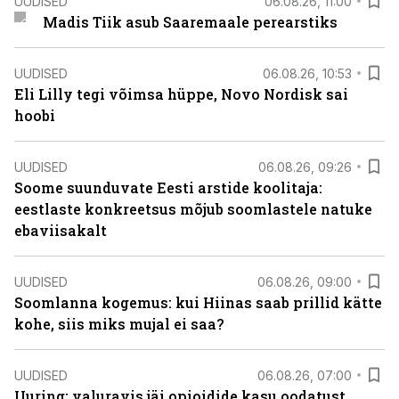
UUDISED
06.08.26, 11:00
Madis Tiik asub Saaremaale perearstiks
UUDISED
06.08.26, 10:53
Eli Lilly tegi võimsa hüppe, Novo Nordisk sai
hoobi
UUDISED
06.08.26, 09:26
Soome suunduvate Eesti arstide koolitaja:
eestlaste konkreetsus mõjub soomlastele natuke
ebaviisakalt
UUDISED
06.08.26, 09:00
Soomlanna kogemus: kui Hiinas saab prillid kätte
kohe, siis miks mujal ei saa?
UUDISED
06.08.26, 07:00
Uuring: valuravis jäi opioidide kasu oodatust