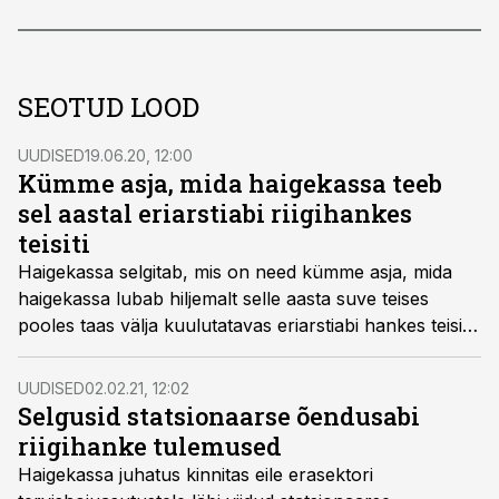
SEOTUD LOOD
UUDISED
19.06.20, 12:00
Kümme asja, mida haigekassa teeb
sel aastal eriarstiabi riigihankes
teisiti
Haigekassa selgitab, mis on need kümme asja, mida
haigekassa lubab hiljemalt selle aasta suve teises
pooles taas välja kuulutatavas eriarstiabi hankes teisiti
teha.
UUDISED
02.02.21, 12:02
Selgusid statsionaarse õendusabi
riigihanke tulemused
Haigekassa juhatus kinnitas eile erasektori