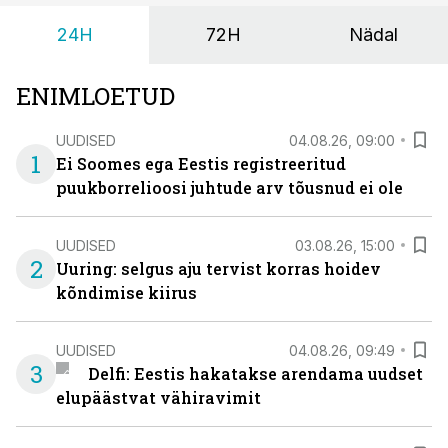
24H
72H
Nädal
ENIMLOETUD
UUDISED
04.08.26, 09:00
1
Ei Soomes ega Eestis registreeritud
puukborrelioosi juhtude arv tõusnud ei ole
UUDISED
03.08.26, 15:00
2
Uuring: selgus aju tervist korras hoidev
kõndimise kiirus
UUDISED
04.08.26, 09:49
3
Delfi: Eestis hakatakse arendama uudset
elupäästvat vähiravimit