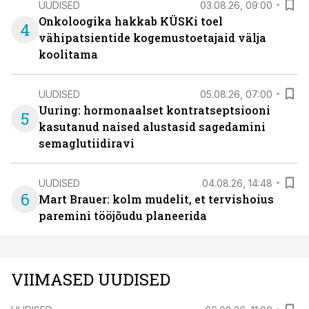
UUDISED
03.08.26, 09:00
Onkoloogika hakkab KÜSKi toel
4
vähipatsientide kogemustoetajaid välja
koolitama
UUDISED
05.08.26, 07:00
Uuring: hormonaalset kontratseptsiooni
5
kasutanud naised alustasid sagedamini
semaglutiidiravi
UUDISED
04.08.26, 14:48
6
Mart Brauer: kolm mudelit, et tervishoius
paremini tööjõudu planeerida
VIIMASED UUDISED