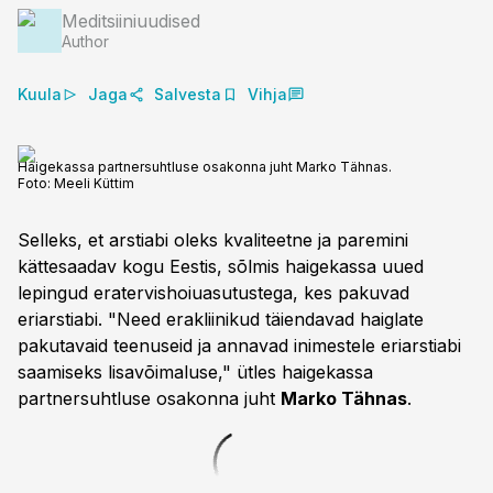
Meditsiiniuudised
Author
Kuula
Jaga
Salvesta
Vihja
Haigekassa partnersuhtluse osakonna juht Marko Tähnas.
Foto:
Meeli Küttim
Selleks, et arstiabi oleks kvaliteetne ja paremini
kättesaadav kogu Eestis, sõlmis haigekassa uued
lepingud eratervishoiuasutustega, kes pakuvad
eriarstiabi. "Need erakliinikud täiendavad haiglate
pakutavaid teenuseid ja annavad inimestele eriarstiabi
saamiseks lisavõimaluse," ütles haigekassa
partnersuhtluse osakonna juht
Marko Tähnas
.