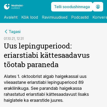
Telli soodushinnaga
Avaleht
Kõik lood
Ravimiuudised
Podcastid
Konvere
cebook
Tagasi
Twitter)
01.10.21, 12:31
Uus lepinguperiood:
kedIn
eriarstiabi kättesaadavus
ail
tõotab paraneda
k
Alates 1. oktoobrist algab haigekassal uus
viieaastane eriarstiabi lepinguperiood 89
erakliinikuga. See parandab haigekassa
rahastatud eriarstiabi kättesaadavust lisaks
haiglatele ka eraarstide juures.