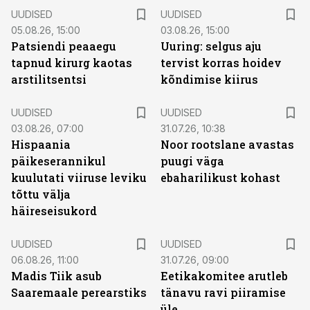
UUDISED
UUDISED
05.08.26, 15:00
03.08.26, 15:00
Patsiendi peaaegu
Uuring: selgus aju
tapnud kirurg kaotas
tervist korras hoidev
arstilitsentsi
kõndimise kiirus
UUDISED
UUDISED
03.08.26, 07:00
31.07.26, 10:38
Hispaania
Noor rootslane avastas
päikeserannikul
puugi väga
kuulutati viiruse leviku
ebaharilikust kohast
tõttu välja
häireseisukord
UUDISED
UUDISED
06.08.26, 11:00
31.07.26, 09:00
Madis Tiik asub
Eetikakomitee arutleb
Saaremaale perearstiks
tänavu ravi piiramise
üle