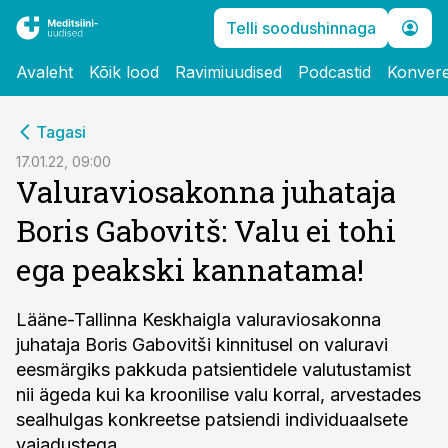
Telli soodushinnaga
Avaleht
Kõik lood
Ravimiuudised
Podcastid
Konvere
cebook
Tagasi
Twitter)
17.01.22, 09:00
Valuraviosakonna juhataja
kedIn
Boris Gabovitš: Valu ei tohi
ail
ega peakski kannatama!
k
Lääne-Tallinna Keskhaigla valuraviosakonna
juhataja Boris Gabovitši kinnitusel on valuravi
eesmärgiks pakkuda patsientidele valutustamist
nii ägeda kui ka kroonilise valu korral, arvestades
sealhulgas konkreetse patsiendi individuaalsete
vajadustega.