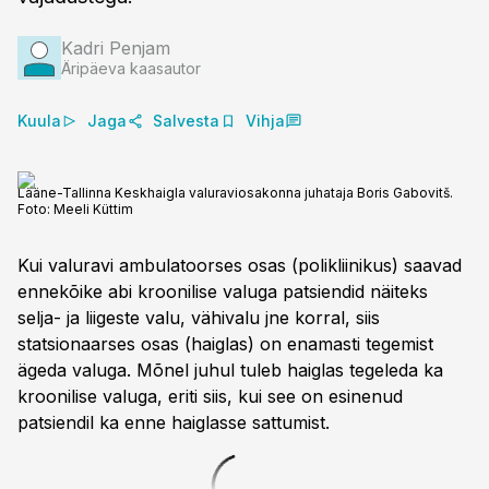
Kadri Penjam
Äripäeva kaasautor
Kuula
Jaga
Salvesta
Vihja
Lääne-Tallinna Keskhaigla valuraviosakonna juhataja Boris Gabovitš.
Foto:
Meeli Küttim
Kui valuravi ambulatoorses osas (polikliinikus) saavad
ennekõike abi kroonilise valuga patsiendid näiteks
selja- ja liigeste valu, vähivalu jne korral, siis
statsionaarses osas (haiglas) on enamasti tegemist
ägeda valuga. Mõnel juhul tuleb haiglas tegeleda ka
kroonilise valuga, eriti siis, kui see on esinenud
patsiendil ka enne haiglasse sattumist.