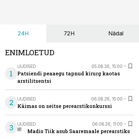
viiruslik ning sellega kaasneb sageli oksendamine ja
kehatemperatuuri tõus.
24H
72H
Nädal
ENIMLOETUD
UUDISED
05.08.26, 15:00
1
Patsiendi peaaegu tapnud kirurg kaotas
arstilitsentsi
UUDISED
06.08.26, 15:00
2
Käimas on seitse perearstikonkurssi
UUDISED
06.08.26, 11:00
3
Madis Tiik asub Saaremaale perearstiks