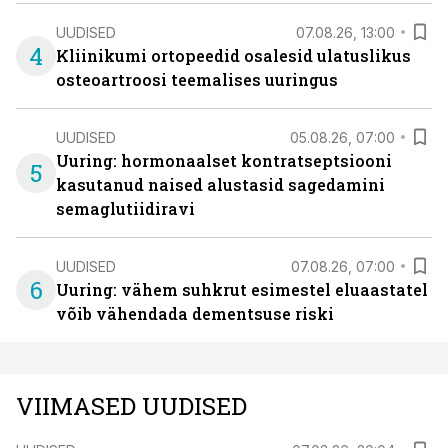
UUDISED
07.08.26, 13:00
4
Kliinikumi ortopeedid osalesid ulatuslikus
osteoartroosi teemalises uuringus
UUDISED
05.08.26, 07:00
Uuring: hormonaalset kontratseptsiooni
5
kasutanud naised alustasid sagedamini
semaglutiidiravi
UUDISED
07.08.26, 07:00
6
Uuring: vähem suhkrut esimestel eluaastatel
võib vähendada dementsuse riski
VIIMASED UUDISED