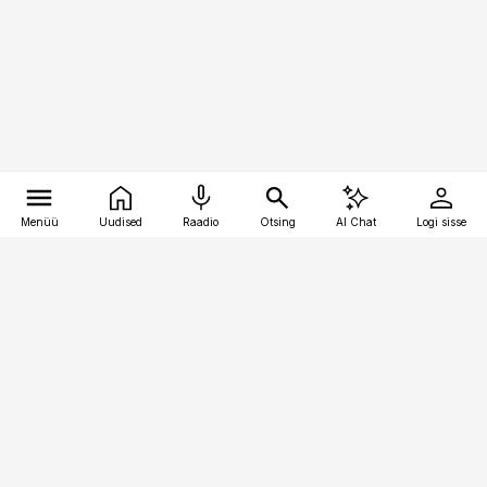
Menüü
Uudised
Raadio
Otsing
AI Chat
Logi sisse
Vana-Lõuna 39/1, 19094 Tallinn
(+372) 667 0111
meditsiiniuudised@aripaev.ee
Tellimisega seotud küsimused:
tellimiskeskus@aripaev.ee