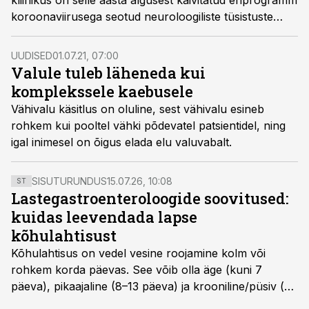
kliinikus on selle aasta algusest käivitatud eriprogramm
koroonaviirusega seotud neuroloogiliste tüsistuste
uurimiseks ja raviks.
UUDISED
01.07.21, 07:00
Valule tuleb läheneda kui
komplekssele kaebusele
Vähivalu käsitlus on oluline, sest vähivalu esineb
rohkem kui pooltel vähki põdevatel patsientidel, ning
igal inimesel on õigus elada elu valuvabalt.
SISUTURUNDUS
15.07.26, 10:08
ST
Lastegastroenteroloogide soovitused:
kuidas leevendada lapse
kõhulahtisust
Kõhulahtisus on vedel vesine roojamine kolm või
rohkem korda päevas. See võib olla äge (kuni 7
päeva), pikaajaline (8–13 päeva) ja krooniline/püsiv (>
14 päeva). Lapseeas esinev kõhulahtisus on tavaliselt