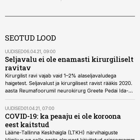
SEOTUD LOOD
UUDISED
06.04.21, 09:00
Seljavalu ei ole enamasti kirurgiliselt
ravitav
Kirurgilist ravi vajab vaid 1–2% alaseljavaludega
haigetest. Seljavalust ja kirurgilisest ravist rääkis 2020.
aasta Reumafoorumil neurokirurg Greete Pedai Ida-
Tallinna Keskhaigla lülisambakirurgia keskusest.
UUDISED
01.04.21, 07:00
COVID-19: ka peaaju ei ole koroona
eest kaitstud
Lääne-Tallinna Keskhaigla (LTKH) närvihaiguste