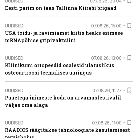
UUDISED
07.08.26, 20:04
Eesti parim on taas Tallinna Kiirabi brigaad
UUDISED
07.08.26, 15:00
USA toidu- ja ravimiamet kiitis heaks esimese
mRNApõhise gripivaktsiini
UUDISED
07.08.26, 13:00
Kliinikumi ortopeedid osalesid ulatuslikus
osteoartroosi teemalises uuringus
UUDISED
07.08.26, 11:27
Puuetega inimeste koda on arvamusfestivalil
väljas oma alaga
UUDISED
07.08.26, 11:00
RAADIOS räägitakse tehnoloogiate kasutamisest
tervishoius