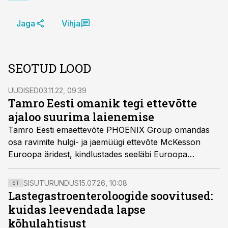
Jaga
Vihja
SEOTUD LOOD
UUDISED
03.11.22, 09:39
Tamro Eesti omanik tegi ettevõtte
ajaloo suurima laienemise
Tamro Eesti emaettevõte PHOENIX Group omandas
osa ravimite hulgi- ja jaemüügi ettevõte McKesson
Euroopa äridest, kindlustades seeläbi Euroopa
suurima ravimite hulgi- ja jaemüüja positsiooni.
SISUTURUNDUS
15.07.26, 10:08
ST
Lastegastroenteroloogide soovitused:
kuidas leevendada lapse
kõhulahtisust