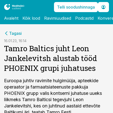
Telli soodushinnaga
Avaleht
Kõik lood
Ravimiuudised
Podcastid
Konvere
cebook
cebook
Tagasi
Twitter)
Twitter)
16.01.23, 16:14
Tamro Baltics juht Leon
kedIn
kedIn
Jankelevitsh alustab tööd
ail
ail
PHOENIX grupi juhatuses
k
k
Euroopa juhtiv ravimite hulgimüüja, apteekide
operaator ja farmaatsiateenuste pakkuja
PHOENIX grupp valis kontserni juhatuse uueks
liikmeks Tamro Balticsi tegevjuhi Leon
Jankelevitshi, kes on juhtinud aastaid ettevõte
Baltikumi äri, teatab Tamro Eesti.