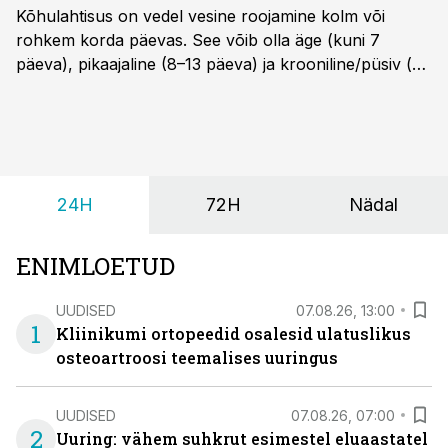
Kõhulahtisus on vedel vesine roojamine kolm või
rohkem korda päevas. See võib olla äge (kuni 7
päeva), pikaajaline (8–13 päeva) ja krooniline/püsiv (>
14 päeva). Lapseeas esinev kõhulahtisus on tavaliselt
viiruslik ning sellega kaasneb sageli oksendamine ja
kehatemperatuuri tõus.
24H
72H
Nädal
ENIMLOETUD
UUDISED
07.08.26, 13:00
1
Kliinikumi ortopeedid osalesid ulatuslikus
osteoartroosi teemalises uuringus
UUDISED
07.08.26, 07:00
2
Uuring: vähem suhkrut esimestel eluaastatel