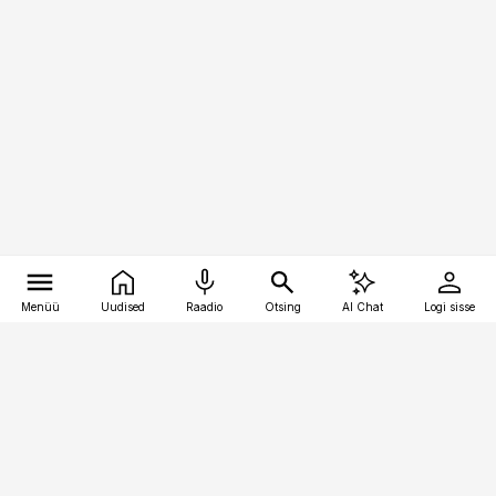
Menüü
Uudised
Raadio
Otsing
AI Chat
Logi sisse
Vana-Lõuna 39/1, 19094 Tallinn
(+372) 667 0111
meditsiiniuudised@aripaev.ee