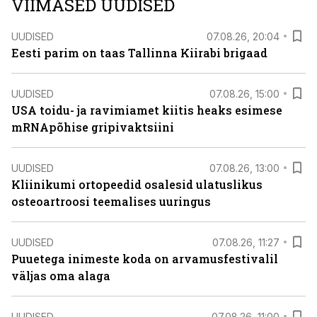
VIIMASED UUDISED
UUDISED
07.08.26, 20:04
Eesti parim on taas Tallinna Kiirabi brigaad
UUDISED
07.08.26, 15:00
USA toidu- ja ravimiamet kiitis heaks esimese
mRNApõhise gripivaktsiini
UUDISED
07.08.26, 13:00
Kliinikumi ortopeedid osalesid ulatuslikus
osteoartroosi teemalises uuringus
UUDISED
07.08.26, 11:27
Puuetega inimeste koda on arvamusfestivalil
väljas oma alaga
UUDISED
07.08.26, 11:00