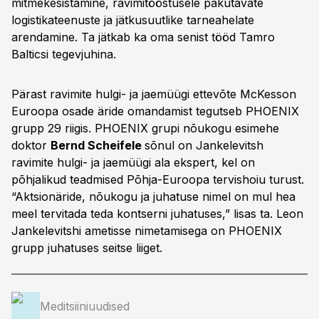
mitmekesistamine, ravimitööstusele pakutavate
logistikateenuste ja jätkusuutlike tarneahelate
arendamine. Ta jätkab ka oma senist tööd Tamro
Balticsi tegevjuhina.
Pärast ravimite hulgi- ja jaemüügi ettevõte McKesson
Euroopa osade äride omandamist tegutseb PHOENIX
grupp 29 riigis. PHOENIX grupi nõukogu esimehe
doktor
Bernd Scheifele
sõnul on Jankelevitsh
ravimite hulgi- ja jaemüügi ala ekspert, kel on
põhjalikud teadmised Põhja-Euroopa tervishoiu turust.
“Aktsionäride, nõukogu ja juhatuse nimel on mul hea
meel tervitada teda kontserni juhatuses,” lisas ta. Leon
Jankelevitshi ametisse nimetamisega on PHOENIX
grupp juhatuses seitse liiget.
Meditsiiniuudised