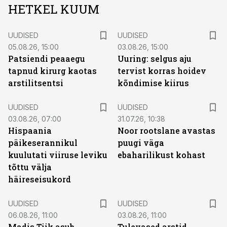
HETKEL KUUM
UUDISED
UUDISED
05.08.26, 15:00
03.08.26, 15:00
Patsiendi peaaegu
Uuring: selgus aju
tapnud kirurg kaotas
tervist korras hoidev
arstilitsentsi
kõndimise kiirus
UUDISED
UUDISED
03.08.26, 07:00
31.07.26, 10:38
Hispaania
Noor rootslane avastas
päikeserannikul
puugi väga
kuulutati viiruse leviku
ebaharilikust kohast
tõttu välja
häireseisukord
UUDISED
UUDISED
06.08.26, 11:00
03.08.26, 11:00
Madis Tiik asub
Tulevased arstid