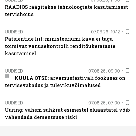
RAADIOS räägitakse tehnoloogiate kasutamisest
tervishoius
UUDISED
07.08.26, 10:12
Patsientide liit: ministeeriumi kava ei taga
toimivat vanusekontrolli renditõukerataste
kasutamisel
UUDISED
07.08.26, 09:00
KUULA OTSE: arvamusfestivali fookuses on
tervisevabadus ja tulevikuvõimalused
UUDISED
07.08.26, 07:00
Uuring: vähem suhkrut esimestel eluaastatel võib
vähendada dementsuse riski