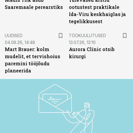
Saaremaale perearstiks
ootustest praktikale
Ida-Viru keskhaiglas ja
tegelikkusest
ST
UUDISED
TÖÖKUULUTUSED
04.08.26, 14:48
13.07.26, 12:10
Mart Brauer: kolm
Aurora Clinic otsib
mudelit, et tervishoius
kirurgi
paremini tööjõudu
planeerida