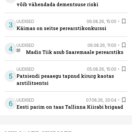
võib vähendada dementsuse riski
UUDISED
06.08.26, 15:00
3
Käimas on seitse perearstikonkurssi
UUDISED
06.08.26, 11:00
4
Madis Tiik asub Saaremaale perearstiks
UUDISED
05.08.26, 15:00
5
Patsiendi peaaegu tapnud kirurg kaotas
arstilitsentsi
UUDISED
07.08.26, 20:04
6
Eesti parim on taas Tallinna Kiirabi brigaad