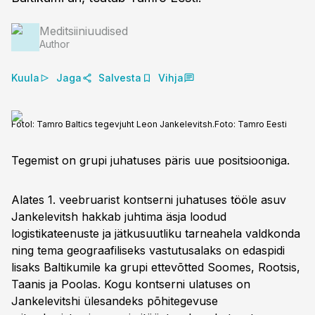
Meditsiiniuudised
Author
Kuula
Jaga
Salvesta
Vihja
Fotol: Tamro Baltics tegevjuht Leon Jankelevitsh.
Foto:
Tamro Eesti
Tegemist on grupi juhatuses päris uue positsiooniga.
Alates 1. veebruarist kontserni juhatuses tööle asuv
Jankelevitsh hakkab juhtima äsja loodud
logistikateenuste ja jätkusuutliku tarneahela valdkonda
ning tema geograafiliseks vastutusalaks on edaspidi
lisaks Baltikumile ka grupi ettevõtted Soomes, Rootsis,
Taanis ja Poolas. Kogu kontserni ulatuses on
Jankelevitshi ülesandeks põhitegevuse