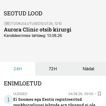
SEOTUD LOOD
TÖÖKUULUTUSED
13.07.26, 12:10
ST
Aurora Clinic otsib kirurgi
Kandideerimise tähtaeg: 13.08.26
24H
72H
Nädal
ENIMLOETUD
UUDISED
04.08.26, 09:00
1
Ei Soomes ega Eestis registreeritud
puukborrelioosi juhtude arv tõusnud ei ole