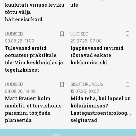
kuulutati viiruse leviku
üle
tõttu välja
häireseisukord
UUDISED
UUDISED
03.08.26, 11:00
29.07.26, 07:00
Tulevased arstid
Igapäevased ravimid
ootustest praktikale
tõstavad eakate
Ida-Viru keskhaiglas ja
kukkumisriski
tegelikkusest
ST
UUDISED
SISUTURUNDUS
04.08.26, 14:48
15.07.26, 10:07
Mart Brauer: kolm
Mida teha, kui lapsel on
mudelit, et tervishoius
kõhukinnisus?
paremini tööjõudu
Lastegastroenteroloogid
planeerida
selgitavad