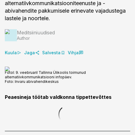
alternatiivkommunikatsiooniteenuste ja -
abivahendite pakkumisele erinevate vajadustega
lastele ja noortele.
Meditsiiniuudised
Author
Kuula
Jaga
Salvesta
Vihja
Fotol: 9. veebruaril Tallinna Ülikoolis toimunud
alternatiivkommunikatsiooni infopäev.
Foto:
Invaru abivahendikeskus
Peaesineja töötab valdkonna tippettevõttes