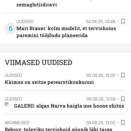
semaglutiidiravi
UUDISED
04.08.26, 14:48
6
Mart Brauer: kolm mudelit, et tervishoius
paremini tööjõudu planeerida
VIIMASED UUDISED
UUDISED
06.08.26, 15:00
Käimas on seitse perearstikonkurssi
UUDISED
06.08.26, 13:59
GALERII: algas Narva haigla uue hoone ehitus
ARVAMUSED
06.08.26, 13:00
Rebrov: tuleviku tervishoid sünnib läbi targa