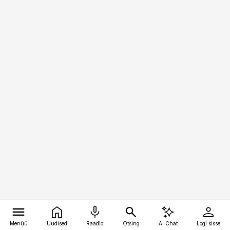
Menüü
Uudised
Raadio
Otsing
AI Chat
Logi sisse