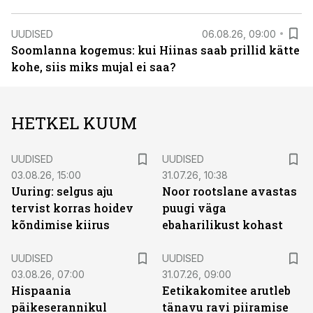
UUDISED
06.08.26, 09:00
Soomlanna kogemus: kui Hiinas saab prillid kätte
kohe, siis miks mujal ei saa?
HETKEL KUUM
UUDISED
UUDISED
03.08.26, 15:00
31.07.26, 10:38
Uuring: selgus aju
Noor rootslane avastas
tervist korras hoidev
puugi väga
kõndimise kiirus
ebaharilikust kohast
UUDISED
UUDISED
03.08.26, 07:00
31.07.26, 09:00
Hispaania
Eetikakomitee arutleb
päikeserannikul
tänavu ravi piiramise