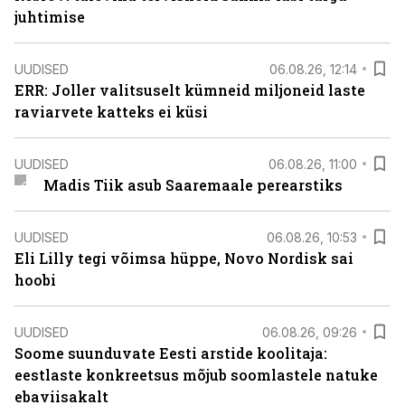
juhtimise
UUDISED
06.08.26, 12:14
ERR: Joller valitsuselt kümneid miljoneid laste
raviarvete katteks ei küsi
UUDISED
06.08.26, 11:00
Madis Tiik asub Saaremaale perearstiks
UUDISED
06.08.26, 10:53
Eli Lilly tegi võimsa hüppe, Novo Nordisk sai
hoobi
UUDISED
06.08.26, 09:26
Soome suunduvate Eesti arstide koolitaja:
eestlaste konkreetsus mõjub soomlastele natuke
ebaviisakalt