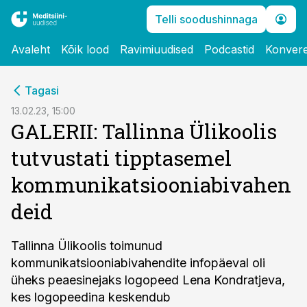
Telli soodushinnaga
Avaleht
Kõik lood
Ravimiuudised
Podcastid
Konvere
cebook
Tagasi
Twitter)
13.02.23, 15:00
GALERII: Tallinna Ülikoolis
kedIn
tutvustati tipptasemel
ail
kommunikatsiooniabivahen
k
deid
Tallinna Ülikoolis toimunud
kommunikatsiooniabivahendite infopäeval oli
üheks peaesinejaks logopeed Lena Kondratjeva,
kes logopeedina keskendub