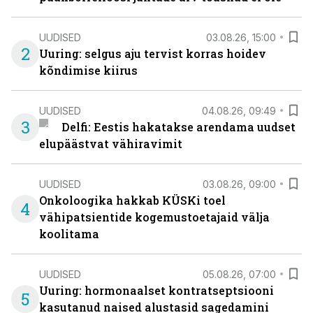
UUDISED
03.08.26, 15:00
2
Uuring: selgus aju tervist korras hoidev
kõndimise kiirus
UUDISED
04.08.26, 09:49
3
Delfi: Eestis hakatakse arendama uudset
elupäästvat vähiravimit
UUDISED
03.08.26, 09:00
Onkoloogika hakkab KÜSKi toel
4
vähipatsientide kogemustoetajaid välja
koolitama
UUDISED
05.08.26, 07:00
Uuring: hormonaalset kontratseptsiooni
5
kasutanud naised alustasid sagedamini