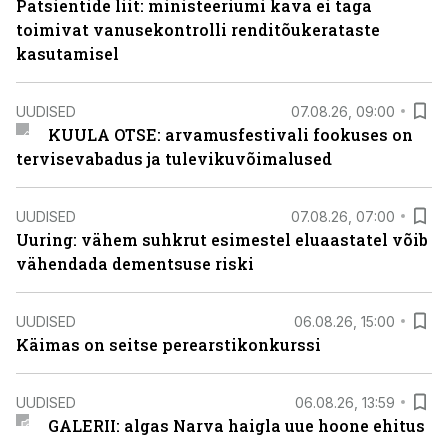
Patsientide liit: ministeeriumi kava ei taga
toimivat vanusekontrolli renditõukerataste
kasutamisel
UUDISED
07.08.26, 09:00
KUULA OTSE: arvamusfestivali fookuses on
tervisevabadus ja tulevikuvõimalused
UUDISED
07.08.26, 07:00
Uuring: vähem suhkrut esimestel eluaastatel võib
vähendada dementsuse riski
UUDISED
06.08.26, 15:00
Käimas on seitse perearstikonkurssi
UUDISED
06.08.26, 13:59
GALERII: algas Narva haigla uue hoone ehitus