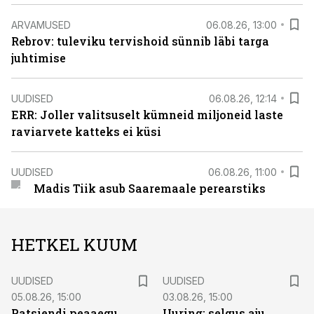
ARVAMUSED
06.08.26, 13:00
Rebrov: tuleviku tervishoid sünnib läbi targa
juhtimise
UUDISED
06.08.26, 12:14
ERR: Joller valitsuselt kümneid miljoneid laste
raviarvete katteks ei küsi
UUDISED
06.08.26, 11:00
Madis Tiik asub Saaremaale perearstiks
HETKEL KUUM
UUDISED
UUDISED
05.08.26, 15:00
03.08.26, 15:00
Patsiendi peaaegu
Uuring: selgus aju