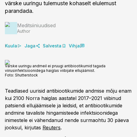
värske uuringu tulemuste kohaselt elulemust
parandada.
Meditsiiniuudised
Author
Kuula
Jaga
Salvesta
Vihja
Värske uuringu andmeil ei pruugi antibiootikumid tagada
viirusinfektsioonidega haiglas viibijate ellujäämist.
Foto:
Shutterstock
Teadlased uurisid antibiootikumide andmise mõju enam
kui 2100 Norra haiglas aastatel 2017–2021 viibinud
patsiendi ellujäämisele ja leidsid, et antibiootikumide
andmine tavaliste hingamisteede infektsioonidega
inimestele ei vähendanud nende surmaohtu 30 päeva
jooksul, kirjutas
Reuters
.