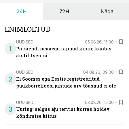
24H
72H
Nädal
ENIMLOETUD
UUDISED
05.08.26, 15:00
1
Patsiendi peaaegu tapnud kirurg kaotas
arstilitsentsi
UUDISED
04.08.26, 09:00
2
Ei Soomes ega Eestis registreeritud
puukborrelioosi juhtude arv tõusnud ei ole
UUDISED
03.08.26, 15:00
3
Uuring: selgus aju tervist korras hoidev
kõndimise kiirus