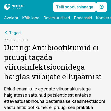
Telli soodushinnaga
Avaleht
Kõik lood
Ravimiuudised
Podcastid
Konvere
cebook
Tagasi
Twitter)
27.03.23, 15:00
Uuring: Antibiootikumid ei
kedIn
pruugi tagada
ail
viirusinfektsioonidega
k
haiglas viibijate ellujäämist
Ehkki enamikule ägedate viirusnakkustega
haiglatesse sattunud patsientidest antakse
ettevaatusabinõuna bakteriaalse kaasinfektsiooni
vastu antibiootikume, ei pruugi see praktika