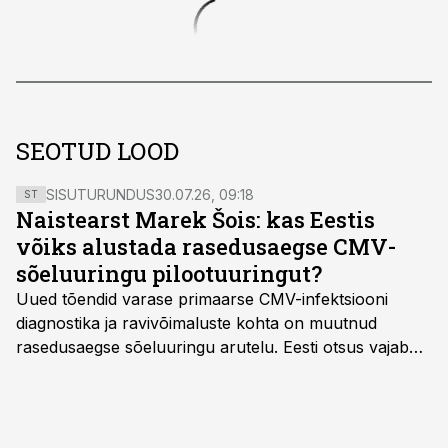
SEOTUD LOOD
SISUTURUNDUS
30.07.26, 09:18
ST
Naistearst Marek Šois: kas Eestis
võiks alustada rasedusaegse CMV-
sõeluuringu pilootuuringut?
Uued tõendid varase primaarse CMV-infektsiooni
diagnostika ja ravivõimaluste kohta on muutnud
rasedusaegse sõeluuringu arutelu. Eesti otsus vajab
siiski kohalikke epidemioloogilisi andmeid ning
rasedusaegse ja vastsündinute sõeluuringu võrdlust,
kirjutab naistearst dr Marek Šois, kes on
spetsialiseerunud lootemeditsiinile.