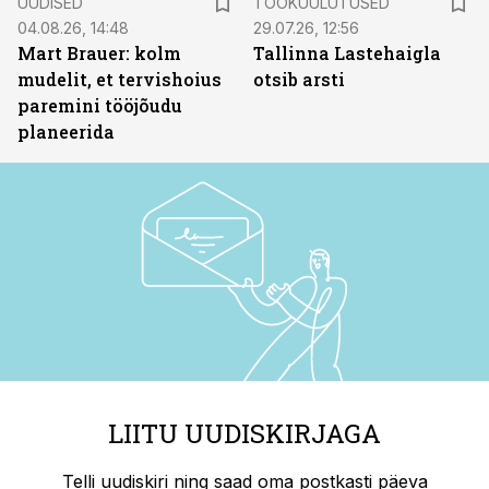
UUDISED
TÖÖKUULUTUSED
04.08.26, 14:48
29.07.26, 12:56
Mart Brauer: kolm
Tallinna Lastehaigla
mudelit, et tervishoius
otsib arsti
paremini tööjõudu
planeerida
LIITU UUDISKIRJAGA
Telli uudiskiri ning saad oma postkasti päeva