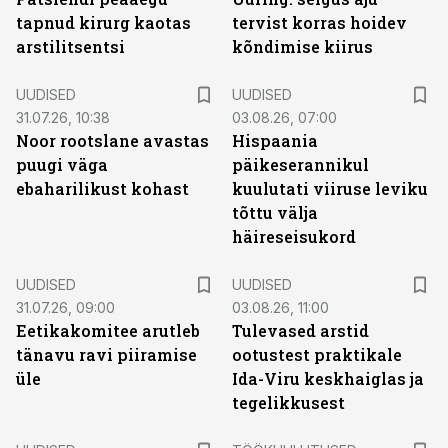
tapnud kirurg kaotas
tervist korras hoidev
arstilitsentsi
kõndimise kiirus
UUDISED
UUDISED
31.07.26, 10:38
03.08.26, 07:00
Noor rootslane avastas
Hispaania
puugi väga
päikeserannikul
ebaharilikust kohast
kuulutati viiruse leviku
tõttu välja
häireseisukord
UUDISED
UUDISED
31.07.26, 09:00
03.08.26, 11:00
Eetikakomitee arutleb
Tulevased arstid
tänavu ravi piiramise
ootustest praktikale
üle
Ida-Viru keskhaiglas ja
tegelikkusest
ST