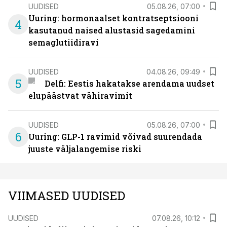
UUDISED
05.08.26, 07:00
Uuring: hormonaalset kontratseptsiooni
4
kasutanud naised alustasid sagedamini
semaglutiidiravi
UUDISED
04.08.26, 09:49
5
Delfi: Eestis hakatakse arendama uudset
elupäästvat vähiravimit
UUDISED
05.08.26, 07:00
6
Uuring: GLP-1 ravimid võivad suurendada
juuste väljalangemise riski
VIIMASED UUDISED
UUDISED
07.08.26, 10:12