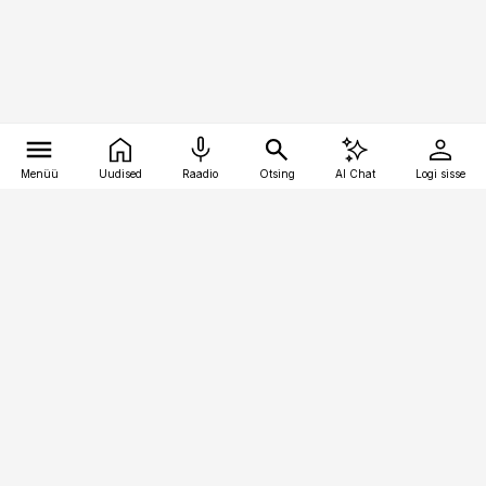
Menüü
Uudised
Raadio
Otsing
AI Chat
Logi sisse
Vana-Lõuna 39/1, 19094 Tallinn
(+372) 667 0111
meditsiiniuudised@aripaev.ee
Tellimisega seotud küsimused:
tellimiskeskus@aripaev.ee
Telli
Reklaam
Firmast