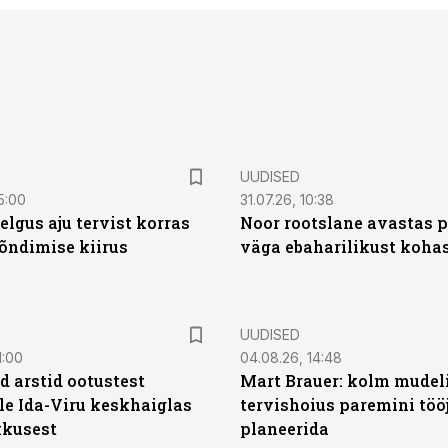
UUDISED
5:00
31.07.26, 10:38
elgus aju tervist korras
Noor rootslane avastas 
õndimise kiirus
väga ebaharilikust koha
UUDISED
1:00
04.08.26, 14:48
d arstid ootustest
Mart Brauer: kolm mudeli
le Ida-Viru keskhaiglas
tervishoius paremini töö
kkusest
planeerida