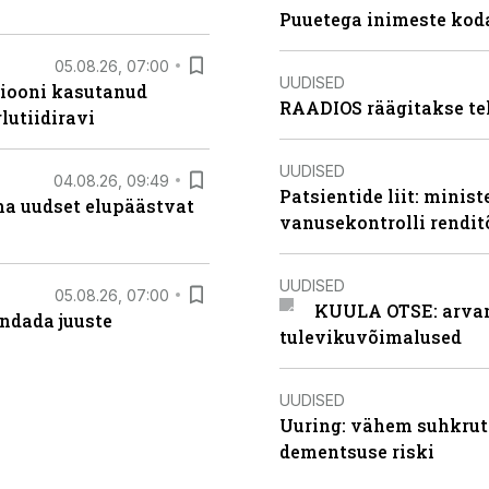
Puuetega inimeste koda
05.08.26, 07:00
UUDISED
siooni kasutanud
RAADIOS räägitakse te
lutiidiravi
UUDISED
04.08.26, 09:49
Patsientide liit: minis
ma uudset elupäästvat
vanusekontrolli rendi
UUDISED
05.08.26, 07:00
KUULA OTSE: arvamu
ndada juuste
tulevikuvõimalused
UUDISED
Uuring: vähem suhkrut
dementsuse riski