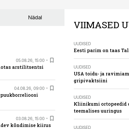
Nädal
VIIMASED U
UUDISED
Eesti parim on taas Tal
05.08.26, 15:00
otas arstilitsentsi
UUDISED
USA toidu- ja ravimia
gripivaktsiini
04.08.26, 09:00
 puukborrelioosi
UUDISED
Kliinikumi ortopeedid 
teemalises uuringus
03.08.26, 15:00
oidev kõndimise kiirus
UUDISED