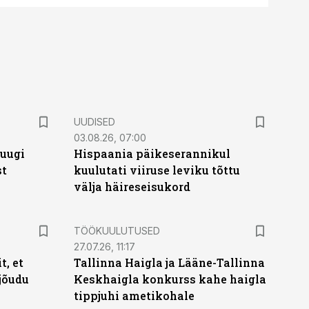
UUDISED
03.08.26, 07:00
puugi
Hispaania päikeserannikul
st
kuulutati viiruse leviku tõttu
välja häireseisukord
ST
TÖÖKUULUTUSED
27.07.26, 11:17
t, et
Tallinna Haigla ja Lääne-Tallinna
jõudu
Keskhaigla konkurss kahe haigla
tippjuhi ametikohale