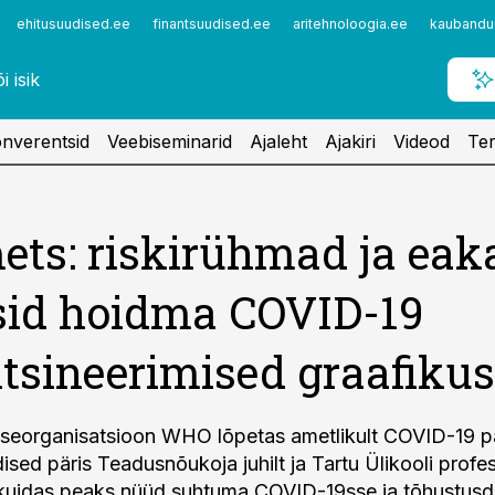
ehitusuudised.ee
finantsuudised.ee
aritehnoloogia.ee
kaubandu
nverentsid
Veebiseminarid
Ajaleht
Ajakiri
Videod
Ter
ts: riskirühmad ja eak
sid hoidma COVID-19
tsineerimised graafikus
iseorganisatsioon WHO lõpetas ametlikult COVID-19 
ised päris Teadusnõukoja juhilt ja Tartu Ülikooli profes
 kuidas peaks nüüd suhtuma COVID-19sse ja tõhustus