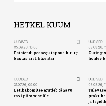
HETKEL KUUM
UUDISED
UUDISED
05.08.26, 15:00
03.08.26, 1
Patsiendi peaaegu tapnud kirurg
Uuring: s
kaotas arstilitsentsi
hoidev k
UUDISED
UUDISED
31.07.26, 09:00
03.08.26, 1
Eetikakomitee arutleb tänavu
Tulevase
ravi piiramise üle
praktika
ja tegeli