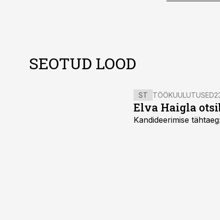
SEOTUD LOOD
ST
TÖÖKUULUTUSED
2
Elva Haigla otsib
Kandideerimise tähtaeg