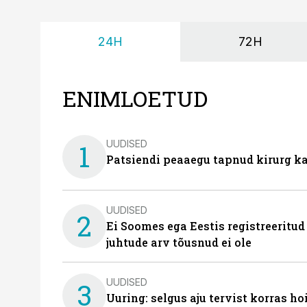
24H
72H
ENIMLOETUD
UUDISED
1
Patsiendi peaaegu tapnud kirurg ka
UUDISED
2
Ei Soomes ega Eestis registreeritud
juhtude arv tõusnud ei ole
UUDISED
3
Uuring: selgus aju tervist korras h