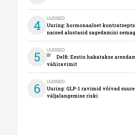
UUDISED
4
Uuring: hormonaalset kontratsept
naised alustasid sagedamini semag
UUDISED
5
Delfi: Eestis hakatakse arenda
vähiravimit
UUDISED
6
Uuring: GLP-1 ravimid võivad suure
väljalangemise riski