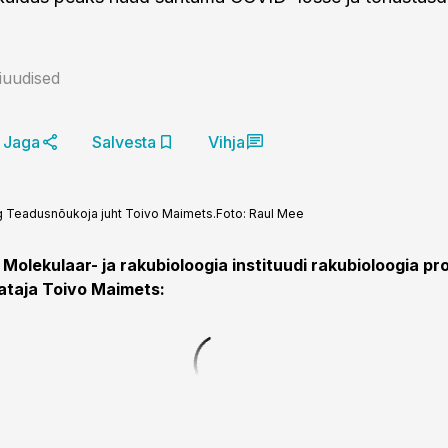
niuudised
Jaga
Salvesta
Vihja
ing Teadusnõukoja juht Toivo Maimets.
Foto:
Raul Mee
i Molekulaar- ja rakubioloogia instituudi rakubioloogia pr
hataja Toivo Maimets: