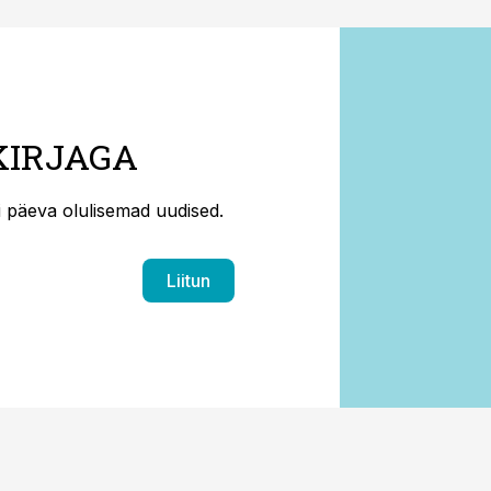
KIRJAGA
ti päeva olulisemad uudised.
Liitun