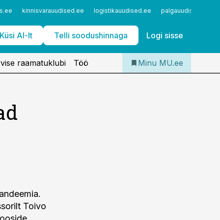
Iseteenindus
s.ee
kinnisvarauudised.ee
logistikauudised.ee
palgauudised.ee
Telli Meditsiiniuudised
Küsi AI-lt
Telli soodushinnaga
Logi sisse
vise raamatuklubi
Töö
Minu MU.ee
ad
pandeemia.
sorilt Toivo
dooside