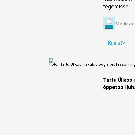
tegemisse.
Meditsii
Kuula
Fotol: Tartu Ülikooli rakubioloogia professor n
Tartu Ülikool
õppetooli ju