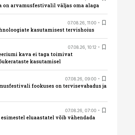
 on arvamusfestivalil väljas oma alaga
07.08.26, 11:00
hnoloogiate kasutamisest tervishoius
07.08.26, 10:12
teeriumi kava ei taga toimivat
tõukerataste kasutamisel
07.08.26, 09:00
sfestivali fookuses on tervisevabadus ja
07.08.26, 07:00
 esimestel eluaastatel võib vähendada