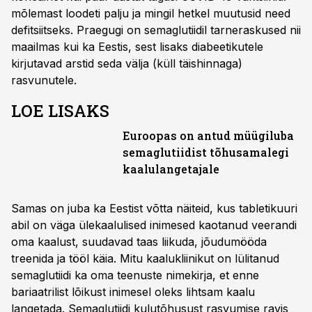
mõlemast loodeti palju ja mingil hetkel muutusid need
defitsiitseks. Praegugi on semaglutiidil tarneraskused nii
maailmas kui ka Eestis, sest lisaks diabeetikutele
kirjutavad arstid seda välja (küll täishinnaga)
rasvunutele.
LOE LISAKS
Euroopas on antud müügiluba
semaglutiidist tõhusamalegi
kaalulangetajale
Samas on juba ka Eestist võtta näiteid, kus tabletikuuri
abil on väga ülekaalulised inimesed kaotanud veerandi
oma kaalust, suudavad taas liikuda, jõudumööda
treenida ja tööl käia. Mitu kaalukliinikut on lülitanud
semaglutiidi ka oma teenuste nimekirja, et enne
bariaatrilist lõikust inimesel oleks lihtsam kaalu
langetada. Semaglutiidi kulutõhusust rasvumise ravis