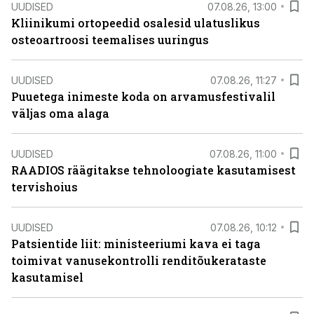
UUDISED
07.08.26, 13:00
Kliinikumi ortopeedid osalesid ulatuslikus
osteoartroosi teemalises uuringus
UUDISED
07.08.26, 11:27
Puuetega inimeste koda on arvamusfestivalil
väljas oma alaga
UUDISED
07.08.26, 11:00
RAADIOS räägitakse tehnoloogiate kasutamisest
tervishoius
UUDISED
07.08.26, 10:12
Patsientide liit: ministeeriumi kava ei taga
toimivat vanusekontrolli renditõukerataste
kasutamisel