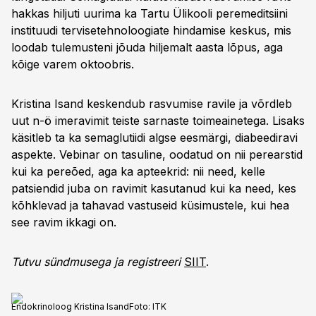
hakkas hiljuti uurima ka Tartu Ülikooli peremeditsiini
instituudi tervisetehnoloogiate hindamise keskus, mis
loodab tulemusteni jõuda hiljemalt aasta lõpus, aga
kõige varem oktoobris.
Kristina Isand keskendub rasvumise ravile ja võrdleb
uut n-ö imeravimit teiste sarnaste toimeainetega. Lisaks
käsitleb ta ka semaglutiidi algse eesmärgi, diabeediravi
aspekte. Vebinar on tasuline, oodatud on nii perearstid
kui ka pereõed, aga ka apteekrid: nii need, kelle
patsiendid juba on ravimit kasutanud kui ka need, kes
kõhklevad ja tahavad vastuseid küsimustele, kui hea
see ravim ikkagi on.
Tutvu sündmusega ja registreeri
SIIT
.
Endokrinoloog Kristina Isand
Foto:
ITK