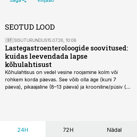
Jaga
Vihja
SEOTUD LOOD
SISUTURUNDUS
15.07.26, 10:08
ST
Lastegastroenteroloogide soovitused:
kuidas leevendada lapse
kõhulahtisust
Kõhulahtisus on vedel vesine roojamine kolm või
rohkem korda päevas. See võib olla äge (kuni 7
päeva), pikaajaline (8–13 päeva) ja krooniline/püsiv (>
14 päeva). Lapseeas esinev kõhulahtisus on tavaliselt
viiruslik ning sellega kaasneb sageli oksendamine ja
kehatemperatuuri tõus.
24H
72H
Nädal