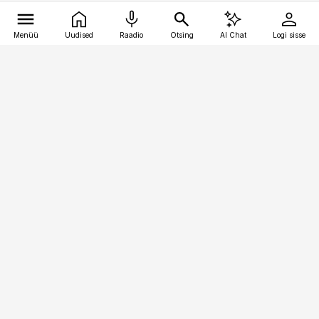
Menüü
Uudised
Raadio
Otsing
AI Chat
Logi sisse
Vana-Lõuna 39/1, 19094 Tallinn
(+372) 667 0111
meditsiiniuudised@aripaev.ee
Tellimisega seotud küsimused:
tellimiskeskus@aripaev.ee
Telli
Reklaam
Firmast
Sisu kasutamisõigused
Ajakirjaniku
eetikakoodeks
Üldtingimused
Privaatsustingimused