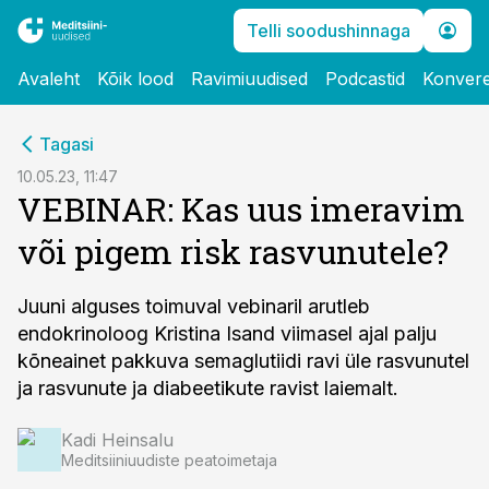
Telli soodushinnaga
Avaleht
Kõik lood
Ravimiuudised
Podcastid
Konvere
cebook
cebook
Tagasi
Twitter)
Twitter)
10.05.23, 11:47
VEBINAR: Kas uus imeravim
kedIn
kedIn
või pigem risk rasvunutele?
ail
ail
k
k
Juuni alguses toimuval vebinaril arutleb
endokrinoloog Kristina Isand viimasel ajal palju
kõneainet pakkuva semaglutiidi ravi üle rasvunutel
ja rasvunute ja diabeetikute ravist laiemalt.
Kadi Heinsalu
Meditsiiniuudiste peatoimetaja