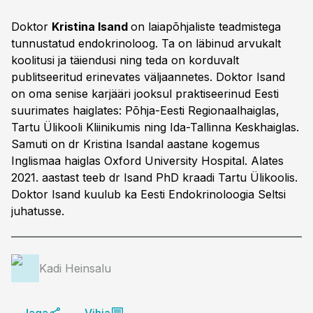
Doktor
Kristina Isand
on laiapõhjaliste teadmistega
tunnustatud endokrinoloog. Ta on läbinud arvukalt
koolitusi ja täiendusi ning teda on korduvalt
publitseeritud erinevates väljaannetes. Doktor Isand
on oma senise karjääri jooksul praktiseerinud Eesti
suurimates haiglates: Põhja-Eesti Regionaalhaiglas,
Tartu Ülikooli Kliinikumis ning Ida-Tallinna Keskhaiglas.
Samuti on dr Kristina Isandal aastane kogemus
Inglismaa haiglas Oxford University Hospital. Alates
2021. aastast teeb dr Isand PhD kraadi Tartu Ülikoolis.
Doktor Isand kuulub ka Eesti Endokrinoloogia Seltsi
juhatusse.
Kadi Heinsalu