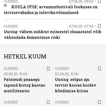
UUDISED
07.08.26, 09:00
KUULA OTSE: arvamusfestivali fookuses on
tervisevabadus ja tulevikuvõimalused
UUDISED
07.08.26, 07:00
Uuring: vähem suhkrut esimestel eluaastatel võib
vähendada dementsuse riski
HETKEL KUUM
UUDISED
UUDISED
05.08.26, 15:00
03.08.26, 15:00
Patsiendi peaaegu
Uuring: selgus aju
tapnud kirurg kaotas
tervist korras hoidev
arstilitsentsi
kõndimise kiirus
UUDISED
UUDISED