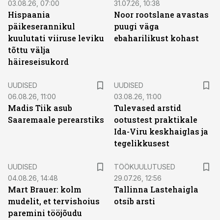
03.08.26, 07:00
31.07.26, 10:38
Hispaania
Noor rootslane avastas
päikeserannikul
puugi väga
kuulutati viiruse leviku
ebaharilikust kohast
tõttu välja
häireseisukord
UUDISED
UUDISED
06.08.26, 11:00
03.08.26, 11:00
Madis Tiik asub
Tulevased arstid
Saaremaale perearstiks
ootustest praktikale
Ida-Viru keskhaiglas ja
tegelikkusest
ST
UUDISED
TÖÖKUULUTUSED
04.08.26, 14:48
29.07.26, 12:56
Mart Brauer: kolm
Tallinna Lastehaigla
mudelit, et tervishoius
otsib arsti
paremini tööjõudu