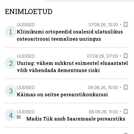
ENIMLOETUD
UUDISED
07.08.26, 13:00
1
Kliinikumi ortopeedid osalesid ulatuslikus
osteoartroosi teemalises uuringus
UUDISED
07.08.26, 07:00
2
Uuring: vähem suhkrut esimestel eluaastatel
võib vähendada dementsuse riski
UUDISED
06.08.26, 15:00
3
Käimas on seitse perearstikonkurssi
UUDISED
06.08.26, 11:00
4
Madis Tiik asub Saaremaale perearstiks