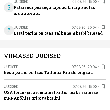
UUDISED
05.08.26, 15:00
5
Patsiendi peaaegu tapnud kirurg kaotas
arstilitsentsi
UUDISED
07.08.26, 20:04
6
Eesti parim on taas Tallinna Kiirabi brigaad
VIIMASED UUDISED
UUDISED
07.08.26, 20:04
Eesti parim on taas Tallinna Kiirabi brigaad
UUDISED
07.08.26, 15:00
USA toidu- ja ravimiamet kiitis heaks esimese
mRNApõhise gripivaktsiini