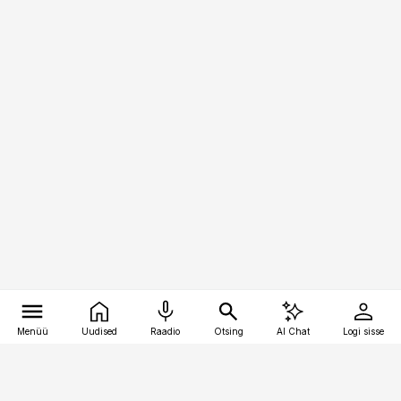
Menüü
Uudised
Raadio
Otsing
AI Chat
Logi sisse