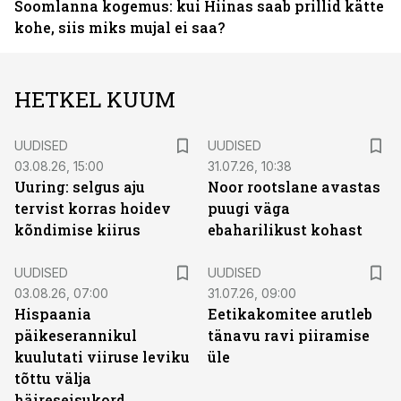
Soomlanna kogemus: kui Hiinas saab prillid kätte
kohe, siis miks mujal ei saa?
HETKEL KUUM
UUDISED
UUDISED
03.08.26, 15:00
31.07.26, 10:38
Uuring: selgus aju
Noor rootslane avastas
tervist korras hoidev
puugi väga
kõndimise kiirus
ebaharilikust kohast
UUDISED
UUDISED
03.08.26, 07:00
31.07.26, 09:00
Hispaania
Eetikakomitee arutleb
päikeserannikul
tänavu ravi piiramise
kuulutati viiruse leviku
üle
tõttu välja
häireseisukord