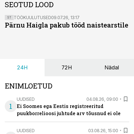
SEOTUD LOOD
TÖÖKUULUTUSED
09.07.26, 13:17
ST
Pärnu Haigla pakub tööd naistearstile
24H
72H
Nädal
ENIMLOETUD
UUDISED
04.08.26, 09:00
1
Ei Soomes ega Eestis registreeritud
puukborrelioosi juhtude arv tõusnud ei ole
UUDISED
03.08.26, 15:00