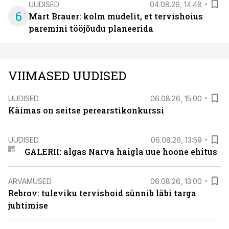
UUDISED
04.08.26, 14:48
6
Mart Brauer: kolm mudelit, et tervishoius
paremini tööjõudu planeerida
VIIMASED UUDISED
UUDISED
06.08.26, 15:00
Käimas on seitse perearstikonkurssi
UUDISED
06.08.26, 13:59
GALERII: algas Narva haigla uue hoone ehitus
ARVAMUSED
06.08.26, 13:00
Rebrov: tuleviku tervishoid sünnib läbi targa
juhtimise