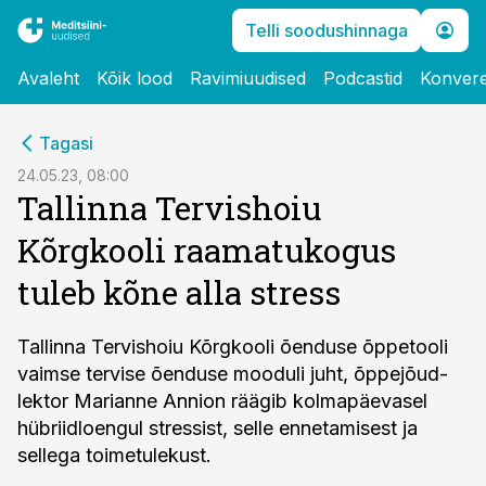
Telli soodushinnaga
Avaleht
Kõik lood
Ravimiuudised
Podcastid
Konvere
cebook
Tagasi
Twitter)
24.05.23, 08:00
Tallinna Tervishoiu
kedIn
Kõrgkooli raamatukogus
ail
tuleb kõne alla stress
k
Tallinna Tervishoiu Kõrgkooli õenduse õppetooli
vaimse tervise õenduse mooduli juht, õppejõud-
lektor Marianne Annion räägib kolmapäevasel
hübriidloengul stressist, selle ennetamisest ja
sellega toimetulekust.