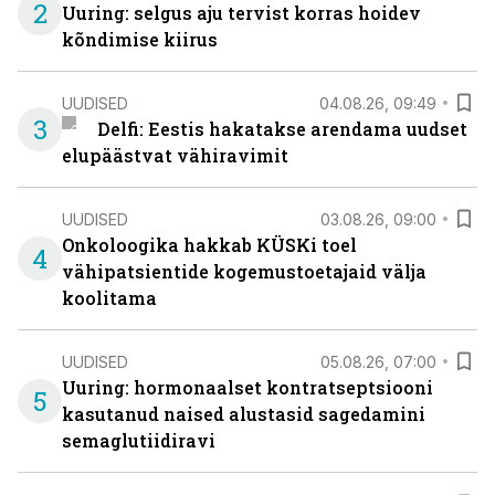
2
Uuring: selgus aju tervist korras hoidev
kõndimise kiirus
UUDISED
04.08.26, 09:49
3
Delfi: Eestis hakatakse arendama uudset
elupäästvat vähiravimit
UUDISED
03.08.26, 09:00
Onkoloogika hakkab KÜSKi toel
4
vähipatsientide kogemustoetajaid välja
koolitama
UUDISED
05.08.26, 07:00
Uuring: hormonaalset kontratseptsiooni
5
kasutanud naised alustasid sagedamini
semaglutiidiravi