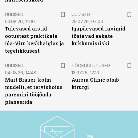
UUDISED
UUDISED
03.08.26, 11:00
29.07.26, 07:00
Tulevased arstid
Igapäevased ravimid
ootustest praktikale
tõstavad eakate
Ida-Viru keskhaiglas ja
kukkumisriski
tegelikkusest
ST
UUDISED
TÖÖKUULUTUSED
04.08.26, 14:48
13.07.26, 12:10
Mart Brauer: kolm
Aurora Clinic otsib
mudelit, et tervishoius
kirurgi
paremini tööjõudu
planeerida