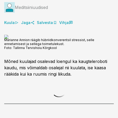
Meditsiiniuudised
Kuula
Jaga
Salvesta
Vihja
Marianne Annion räägib hübriidkonverentsil stressist, selle
ennetamisest ja sellega toimetulekust.
Foto:
Tallinna Tervishoiu Kõrgkool
Mõned kuulajad osalevad loengul ka kaugteleroboti
kaudu, mis võimaldab osalejal nii kuulata, ise kaasa
rääkida kui ka ruumis ringi liikuda.