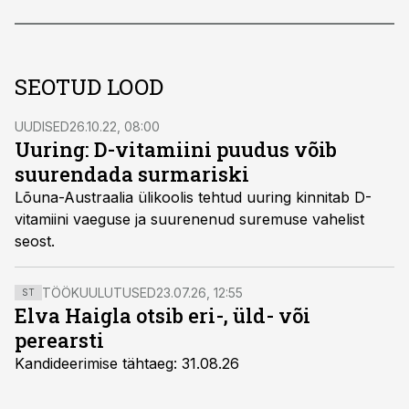
SEOTUD LOOD
UUDISED
26.10.22, 08:00
Uuring: D-vitamiini puudus võib
suurendada surmariski
Lõuna-Austraalia ülikoolis tehtud uuring kinnitab D-
vitamiini vaeguse ja suurenenud suremuse vahelist
seost.
TÖÖKUULUTUSED
23.07.26, 12:55
ST
Elva Haigla otsib eri-, üld- või
perearsti
Kandideerimise tähtaeg: 31.08.26