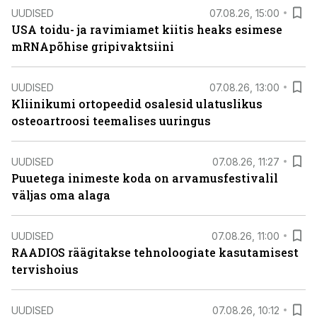
UUDISED
07.08.26, 15:00
USA toidu- ja ravimiamet kiitis heaks esimese
mRNApõhise gripivaktsiini
UUDISED
07.08.26, 13:00
Kliinikumi ortopeedid osalesid ulatuslikus
osteoartroosi teemalises uuringus
UUDISED
07.08.26, 11:27
Puuetega inimeste koda on arvamusfestivalil
väljas oma alaga
UUDISED
07.08.26, 11:00
RAADIOS räägitakse tehnoloogiate kasutamisest
tervishoius
UUDISED
07.08.26, 10:12