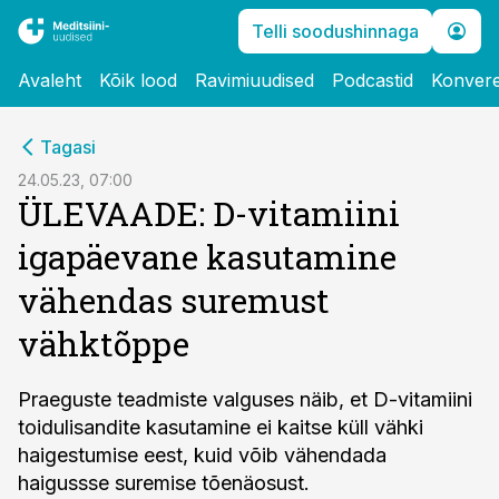
Telli soodushinnaga
Avaleht
Kõik lood
Ravimiuudised
Podcastid
Konvere
cebook
Tagasi
Twitter)
24.05.23, 07:00
ÜLEVAADE: D-vitamiini
kedIn
igapäevane kasutamine
ail
vähendas suremust
k
vähktõppe
Praeguste teadmiste valguses näib, et D-vitamiini
toidulisandite kasutamine ei kaitse küll vähki
haigestumise eest, kuid võib vähendada
haigussse suremise tõenäosust.