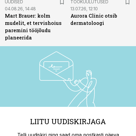
UUDISED
TÖÖKUULUTUSED
04.08.26, 14:48
13.07.26, 12:10
Mart Brauer: kolm
Aurora Clinic otsib
mudelit, et tervishoius
dermatoloogi
paremini tööjõudu
planeerida
LIITU UUDISKIRJAGA
Telli uudiskiri ning saad oma postkasti päeva