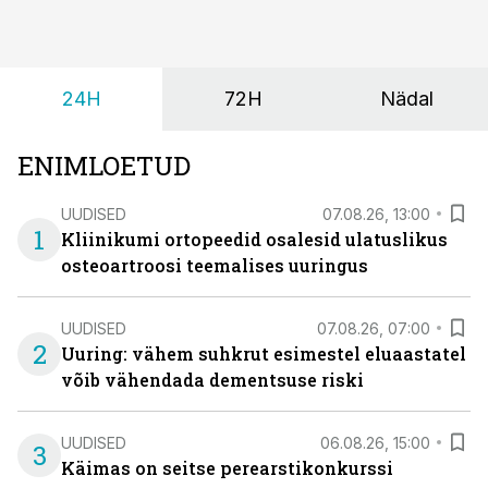
24H
72H
Nädal
ENIMLOETUD
UUDISED
07.08.26, 13:00
1
Kliinikumi ortopeedid osalesid ulatuslikus
osteoartroosi teemalises uuringus
UUDISED
07.08.26, 07:00
2
Uuring: vähem suhkrut esimestel eluaastatel
võib vähendada dementsuse riski
UUDISED
06.08.26, 15:00
3
Käimas on seitse perearstikonkurssi