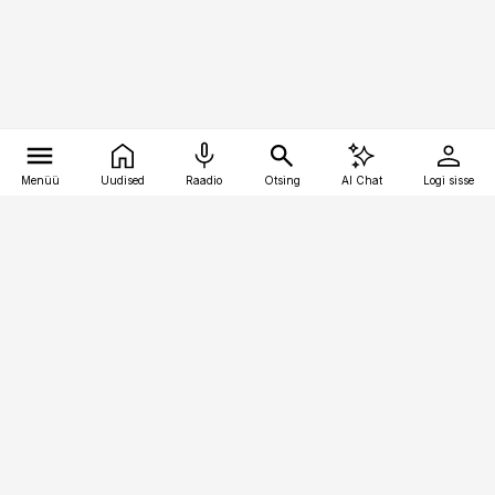
Menüü
Uudised
Raadio
Otsing
AI Chat
Logi sisse
Vana-Lõuna 39/1, 19094 Tallinn
(+372) 667 0111
meditsiiniuudised@aripaev.ee
Tellimisega seotud küsimused:
tellimiskeskus@aripaev.ee
Telli
Reklaam
Firmast