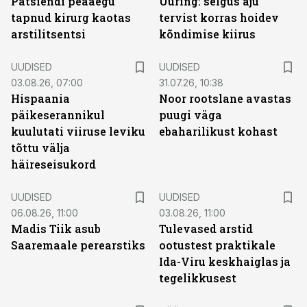
Patsiendi peaaegu
Uuring: selgus aju
tapnud kirurg kaotas
tervist korras hoidev
arstilitsentsi
kõndimise kiirus
UUDISED
UUDISED
03.08.26, 07:00
31.07.26, 10:38
Hispaania
Noor rootslane avastas
päikeserannikul
puugi väga
kuulutati viiruse leviku
ebaharilikust kohast
tõttu välja
häireseisukord
UUDISED
UUDISED
06.08.26, 11:00
03.08.26, 11:00
Madis Tiik asub
Tulevased arstid
Saaremaale perearstiks
ootustest praktikale
Ida-Viru keskhaiglas ja
tegelikkusest
ST