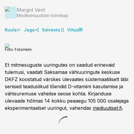
Margot Vent
Meditsiiniuudiste toimetaja
Kuula
Jaga
Salvesta
Vihja
Foto:
FotoHelin
Et mitmesuguste uuringutes on saadud erinevaid
tulemusi, vaadati Saksamaa vähiuuringute keskuse
DKFZ koostatud värskes ülevaates süstemaatiliselt läbi
senised teaduslikud tõendid D-vitamiini kasutamise ja
vähisuremuse vahelise seose kohta. Kirjanduse
ülevaade hõlmas 14 kokku peaaegu 105 000 osalejaga
eksperimentaalset uuringut, vahendas
mediuutiset.fi
.