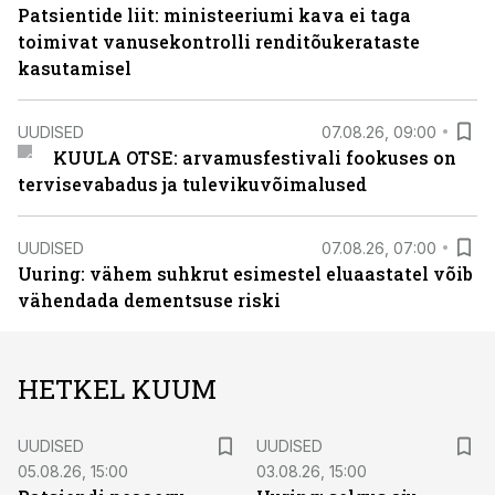
Patsientide liit: ministeeriumi kava ei taga
toimivat vanusekontrolli renditõukerataste
kasutamisel
UUDISED
07.08.26, 09:00
KUULA OTSE: arvamusfestivali fookuses on
tervisevabadus ja tulevikuvõimalused
UUDISED
07.08.26, 07:00
Uuring: vähem suhkrut esimestel eluaastatel võib
vähendada dementsuse riski
HETKEL KUUM
UUDISED
UUDISED
05.08.26, 15:00
03.08.26, 15:00