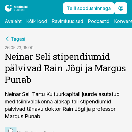
Telli soodushinnaga
Avaleht
Kõik lood
Ravimiuudised
Podcastid
Konvere
cebook
Tagasi
Twitter)
26.05.23, 15:00
Neinar Seli stipendiumid
kedIn
pälvivad Rain Jõgi ja Margus
ail
Punab
k
Neinar Seli Tartu Kultuurkapitali juurde asutatud
meditsiinivaldkonna alakapitali stipendiumid
pälvivad tänavu doktor Rain Jõgi ja professor
Margus Punab.