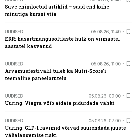
Suve enimloetud artiklid – saad end kahe
minutiga kurssi viia
UUDISED
05.08.26, 11:49
ERR: hasartmängusõltlaste hulk on viimastel
aastatel kasvanud
UUDISED
05.08.26, 11:00
Arvamusfestivalil tuleb ka Nutri-Score’i
teemaline paneelarutelu
UUDISED
05.08.26, 09:00
Uuring: Viagra võib aidata pidurdada vähki
UUDISED
05.08.26, 07:00
Uuring: GLP-1 ravimid võivad suurendada juuste
väljalangemise riski