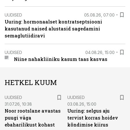
UUDISED
05.08.26, 07:00
Uuring: hormonaalset kontratseptsiooni
kasutanud naised alustasid sagedamini
semaglutiidiravi
UUDISED
04.08.26, 15:00
Niine nahakliiniku kasum taas kasvas
HETKEL KUUM
UUDISED
UUDISED
31.07.26, 10:38
03.08.26, 15:00
Noor rootslane avastas
Uuring: selgus aju
puugi väga
tervist korras hoidev
ebaharilikust kohast
kõndimise kiirus