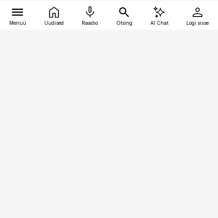
Menüü
Uudised
Raadio
Otsing
AI Chat
Logi sisse
Vana-Lõuna 39/1, 19094 Tallinn
(+372) 667 0111
meditsiiniuudised@aripaev.ee
Tellimisega seotud küsimused:
tellimiskeskus@aripaev.ee
Telli
Reklaam
Firmast
Sisu kasutamisõigused
Ajakirjaniku
eetikakoodeks
Üldtingimused
Privaatsustingimused