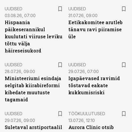
UUDISED
UUDISED
03.08.26, 07:00
31.07.26, 09:00
Hispaania
Eetikakomitee arutleb
päikeserannikul
tänavu ravi piiramise
kuulutati viiruse leviku
üle
tõttu välja
häireseisukord
UUDISED
UUDISED
28.07.26, 09:00
29.07.26, 07:00
Ministeeriumi esindaja
Igapäevased ravimid
selgitab kiirabireformi
tõstavad eakate
kibedate muutuste
kukkumisriski
tagamaid
ST
UUDISED
TÖÖKUULUTUSED
29.07.26, 09:00
13.07.26, 12:10
Suletaval arstiportaalil
Aurora Clinic otsib