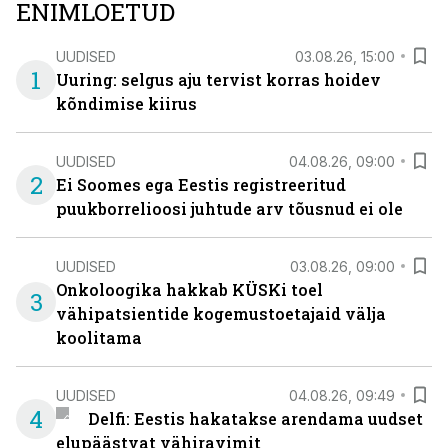
ENIMLOETUD
UUDISED
03.08.26, 15:00
1
Uuring: selgus aju tervist korras hoidev
kõndimise kiirus
UUDISED
04.08.26, 09:00
2
Ei Soomes ega Eestis registreeritud
puukborrelioosi juhtude arv tõusnud ei ole
UUDISED
03.08.26, 09:00
Onkoloogika hakkab KÜSKi toel
3
vähipatsientide kogemustoetajaid välja
koolitama
UUDISED
04.08.26, 09:49
4
Delfi: Eestis hakatakse arendama uudset
elupäästvat vähiravimit