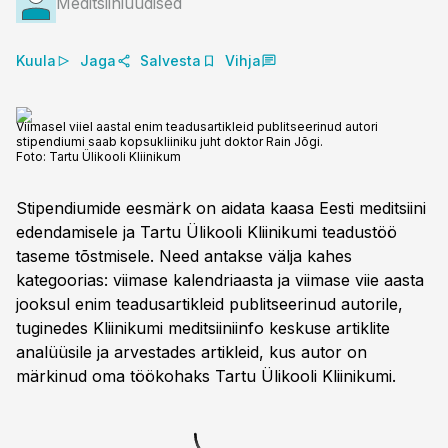
Meditsiiniuudised
Kuula
Jaga
Salvesta
Vihja
Viimasel viiel aastal enim teadusartikleid publitseerinud autori
stipendiumi saab kopsukliiniku juht doktor Rain Jõgi.
Foto:
Tartu Ülikooli Kliinikum
Stipendiumide eesmärk on aidata kaasa Eesti meditsiini
edendamisele ja Tartu Ülikooli Kliinikumi teadustöö
taseme tõstmisele. Need antakse välja kahes
kategoorias: viimase kalendriaasta ja viimase viie aasta
jooksul enim teadusartikleid publitseerinud autorile,
tuginedes Kliinikumi meditsiiniinfo keskuse artiklite
analüüsile ja arvestades artikleid, kus autor on
märkinud oma töökohaks Tartu Ülikooli Kliinikumi.