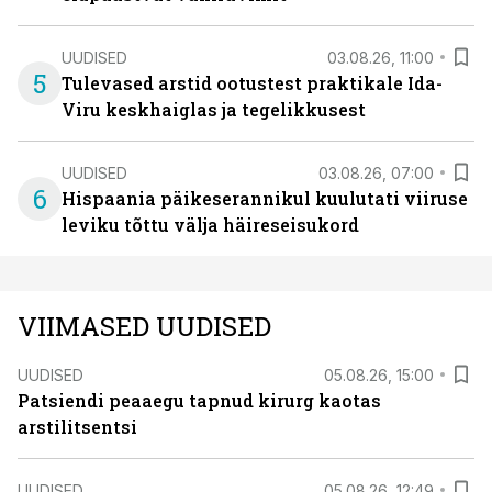
UUDISED
03.08.26, 11:00
5
Tulevased arstid ootustest praktikale Ida-
Viru keskhaiglas ja tegelikkusest
UUDISED
03.08.26, 07:00
6
Hispaania päikeserannikul kuulutati viiruse
leviku tõttu välja häireseisukord
VIIMASED UUDISED
UUDISED
05.08.26, 15:00
Patsiendi peaaegu tapnud kirurg kaotas
arstilitsentsi
UUDISED
05.08.26, 12:49