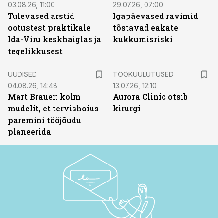
03.08.26, 11:00
29.07.26, 07:00
Tulevased arstid
Igapäevased ravimid
ootustest praktikale
tõstavad eakate
Ida-Viru keskhaiglas ja
kukkumisriski
tegelikkusest
ST
UUDISED
TÖÖKUULUTUSED
04.08.26, 14:48
13.07.26, 12:10
Mart Brauer: kolm
Aurora Clinic otsib
mudelit, et tervishoius
kirurgi
paremini tööjõudu
planeerida