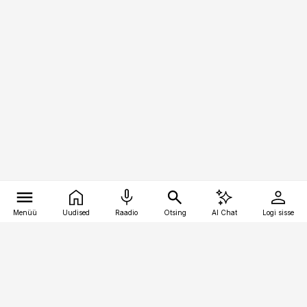
Menüü
Uudised
Raadio
Otsing
AI Chat
Logi sisse
Vana-Lõuna 39/1, 19094 Tallinn
(+372) 667 0111