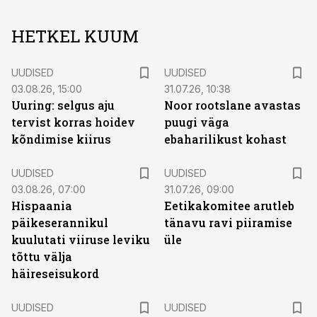
HETKEL KUUM
UUDISED
UUDISED
03.08.26, 15:00
31.07.26, 10:38
Uuring: selgus aju
Noor rootslane avastas
tervist korras hoidev
puugi väga
kõndimise kiirus
ebaharilikust kohast
UUDISED
UUDISED
03.08.26, 07:00
31.07.26, 09:00
Hispaania
Eetikakomitee arutleb
päikeserannikul
tänavu ravi piiramise
kuulutati viiruse leviku
üle
tõttu välja
häireseisukord
UUDISED
UUDISED