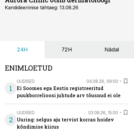
Kandideerimise tähtaeg: 13.08.26
24H
72H
Nädal
ENIMLOETUD
UUDISED
04.08.26, 09:00
1
Ei Soomes ega Eestis registreeritud
puukborrelioosi juhtude arv tõusnud ei ole
UUDISED
03.08.26, 15:00
2
Uuring: selgus aju tervist korras hoidev
kõndimise kiirus