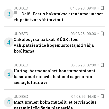
UUDISED
04.08.26, 09:49
3
Delfi: Eestis hakatakse arendama uudset
elupäästvat vähiravimit
UUDISED
03.08.26, 09:00
Onkoloogika hakkab KÜSKi toel
4
vähipatsientide kogemustoetajaid välja
koolitama
UUDISED
05.08.26, 07:00
Uuring: hormonaalset kontratseptsiooni
5
kasutanud naised alustasid sagedamini
semaglutiidiravi
UUDISED
04.08.26, 14:48
6
Mart Brauer: kolm mudelit, et tervishoius
paremini tööjõudu planeerida