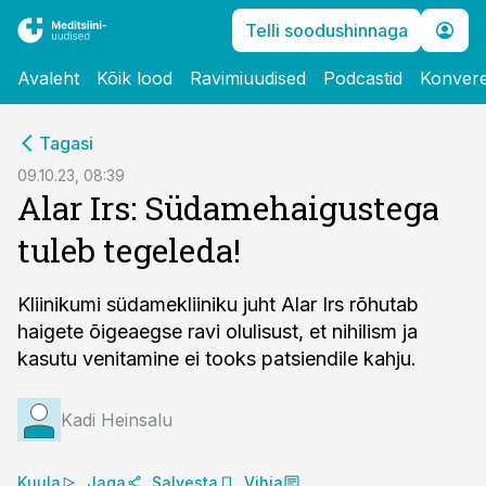
Telli soodushinnaga
Avaleht
Kõik lood
Ravimiuudised
Podcastid
Konvere
cebook
cebook
Tagasi
Twitter)
Twitter)
09.10.23, 08:39
Alar Irs: Südamehaigustega
kedIn
kedIn
tuleb tegeleda!
ail
ail
k
k
Kliinikumi südamekliiniku juht Alar Irs rõhutab
haigete õigeaegse ravi olulisust, et nihilism ja
kasutu venitamine ei tooks patsiendile kahju.
Kadi Heinsalu
Kuula
Jaga
Salvesta
Vihja