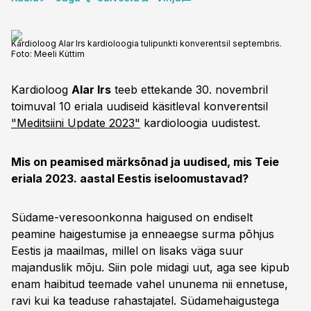
Kardioloog Alar Irs kardioloogia tulipunkti konverentsil septembris.
Foto:
Meeli Küttim
Kardioloog
Alar Irs
teeb ettekande 30. novembril
toimuval 10 eriala uudiseid käsitleval konverentsil
"Meditsiini Update 2023"
kardioloogia uudistest.
Mis on peamised märksõnad ja uudised, mis Teie
eriala 2023. aastal Eestis iseloomustavad?
Südame-veresoonkonna haigused on endiselt
peamine haigestumise ja enneaegse surma põhjus
Eestis ja maailmas, millel on lisaks väga suur
majanduslik mõju. Siin pole midagi uut, aga see kipub
enam haibitud teemade vahel ununema nii ennetuse,
ravi kui ka teaduse rahastajatel. Südamehaigustega