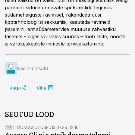
need valikud on valed. Meil on mõistagi võimalik veelgi
paremini siduda erinevate spetsialistide tegevus
südamehaiguste ravimisel, rakendada uusi
tipptehnoloogilisi sekkumisi, kasutada ravimeid
paremini, ent südametervise muutuse rahvastiku
tasemel – õiges või vales suunas – toob laste, noorte
ja varakeskealiste inimeste tervisekäitumine.
Kadi Heinsalu
Jaga
Vihja
SEOTUD LOOD
TÖÖKUULUTUSED
13.07.26, 12:10
ST
Aurora Clinic otsib dermatoloogi