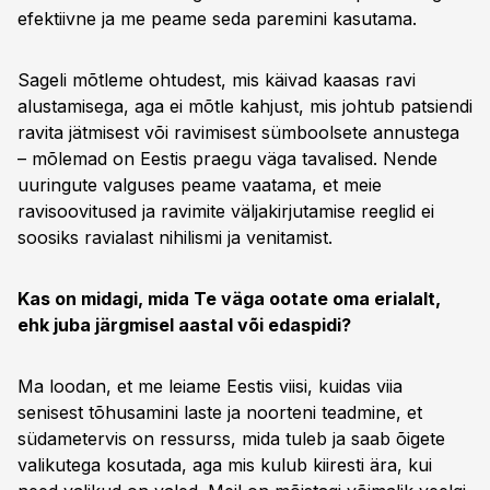
efektiivne ja me peame seda paremini kasutama.
Sageli mõtleme ohtudest, mis käivad kaasas ravi
alustamisega, aga ei mõtle kahjust, mis johtub patsiendi
ravita jätmisest või ravimisest sümboolsete annustega
– mõlemad on Eestis praegu väga tavalised. Nende
uuringute valguses peame vaatama, et meie
ravisoovitused ja ravimite väljakirjutamise reeglid ei
soosiks ravialast nihilismi ja venitamist.
Kas on midagi, mida Te väga ootate oma erialalt,
ehk juba järgmisel aastal või edaspidi?
Ma loodan, et me leiame Eestis viisi, kuidas viia
senisest tõhusamini laste ja noorteni teadmine, et
südametervis on ressurss, mida tuleb ja saab õigete
valikutega kosutada, aga mis kulub kiiresti ära, kui