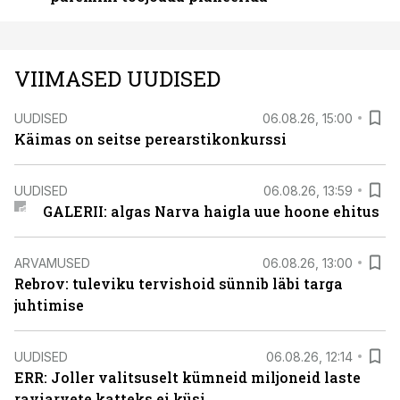
VIIMASED UUDISED
UUDISED
06.08.26, 15:00
Käimas on seitse perearstikonkurssi
UUDISED
06.08.26, 13:59
GALERII: algas Narva haigla uue hoone ehitus
ARVAMUSED
06.08.26, 13:00
Rebrov: tuleviku tervishoid sünnib läbi targa
juhtimise
UUDISED
06.08.26, 12:14
ERR: Joller valitsuselt kümneid miljoneid laste
raviarvete katteks ei küsi