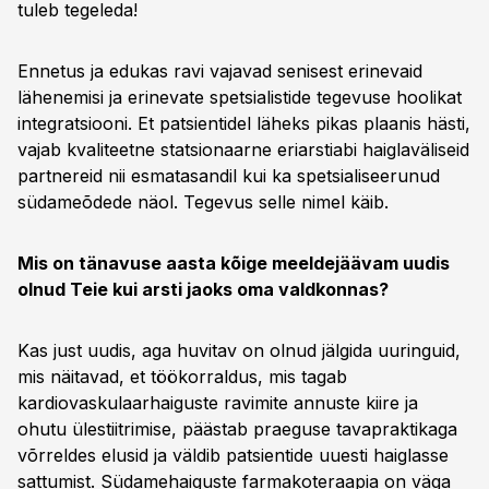
tuleb tegeleda!
Ennetus ja edukas ravi vajavad senisest erinevaid
lähenemisi ja erinevate spetsialistide tegevuse hoolikat
integratsiooni. Et patsientidel läheks pikas plaanis hästi,
vajab kvaliteetne statsionaarne eriarstiabi haiglaväliseid
partnereid nii esmatasandil kui ka spetsialiseerunud
südameõdede näol. Tegevus selle nimel käib.
Mis on tänavuse aasta kõige meeldejäävam uudis
olnud Teie kui arsti jaoks oma valdkonnas?
Kas just uudis, aga huvitav on olnud jälgida uuringuid,
mis näitavad, et töökorraldus, mis tagab
kardiovaskulaarhaiguste ravimite annuste kiire ja
ohutu ülestiitrimise, päästab praeguse tavapraktikaga
võrreldes elusid ja väldib patsientide uuesti haiglasse
sattumist. Südamehaiguste farmakoteraapia on väga