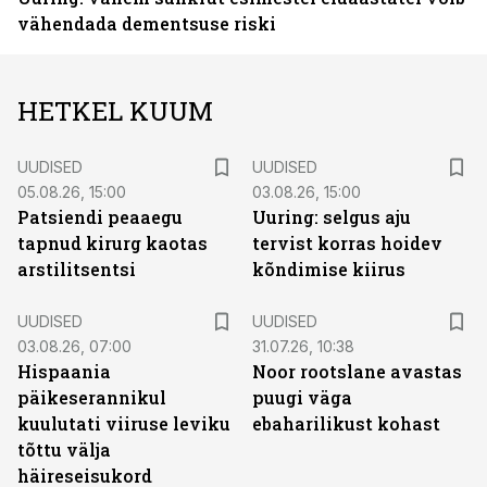
vähendada dementsuse riski
HETKEL KUUM
UUDISED
UUDISED
05.08.26, 15:00
03.08.26, 15:00
Patsiendi peaaegu
Uuring: selgus aju
tapnud kirurg kaotas
tervist korras hoidev
arstilitsentsi
kõndimise kiirus
UUDISED
UUDISED
03.08.26, 07:00
31.07.26, 10:38
Hispaania
Noor rootslane avastas
päikeserannikul
puugi väga
kuulutati viiruse leviku
ebaharilikust kohast
tõttu välja
häireseisukord