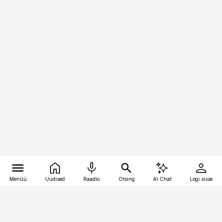
Menüü
Uudised
Raadio
Otsing
AI Chat
Logi sisse
Vana-Lõuna 39/1, 19094 Tallinn