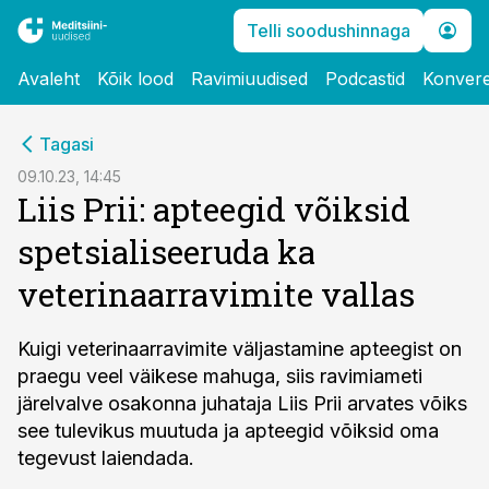
Telli soodushinnaga
Avaleht
Kõik lood
Ravimiuudised
Podcastid
Konvere
cebook
Tagasi
Twitter)
09.10.23, 14:45
Liis Prii: apteegid võiksid
kedIn
spetsialiseeruda ka
ail
veterinaarravimite vallas
k
Kuigi veterinaarravimite väljastamine apteegist on
praegu veel väikese mahuga, siis ravimiameti
järelvalve osakonna juhataja Liis Prii arvates võiks
see tulevikus muutuda ja apteegid võiksid oma
tegevust laiendada.