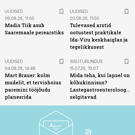
UUDISED
UUDISED
06.08.26, 11:00
03.08.26, 11:00
Madis Tiik asub
Tulevased arstid
Saaremaale perearstiks
ootustest praktikale
Ida-Viru keskhaiglas ja
tegelikkusest
ST
UUDISED
SISUTURUNDUS
04.08.26, 14:48
15.07.26, 10:07
Mart Brauer: kolm
Mida teha, kui lapsel on
mudelit, et tervishoius
kõhukinnisus?
paremini tööjõudu
Lastegastroenteroloogid
planeerida
selgitavad