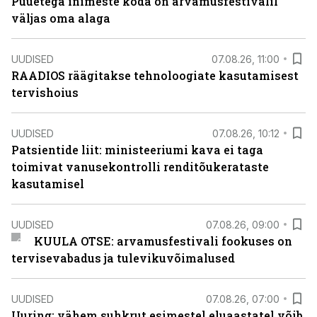
Puuetega inimeste koda on arvamusfestivalil
väljas oma alaga
UUDISED
07.08.26, 11:00
RAADIOS räägitakse tehnoloogiate kasutamisest
tervishoius
UUDISED
07.08.26, 10:12
Patsientide liit: ministeeriumi kava ei taga
toimivat vanusekontrolli renditõukerataste
kasutamisel
UUDISED
07.08.26, 09:00
KUULA OTSE: arvamusfestivali fookuses on
tervisevabadus ja tulevikuvõimalused
UUDISED
07.08.26, 07:00
Uuring: vähem suhkrut esimestel eluaastatel võib