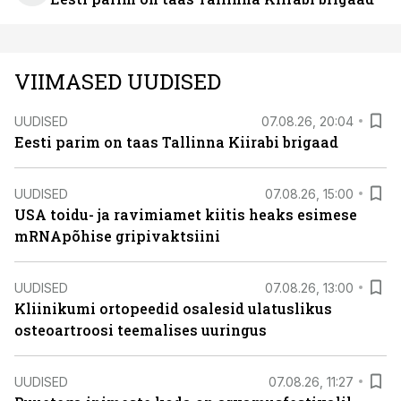
VIIMASED UUDISED
UUDISED
07.08.26, 20:04
Eesti parim on taas Tallinna Kiirabi brigaad
UUDISED
07.08.26, 15:00
USA toidu- ja ravimiamet kiitis heaks esimese
mRNApõhise gripivaktsiini
UUDISED
07.08.26, 13:00
Kliinikumi ortopeedid osalesid ulatuslikus
osteoartroosi teemalises uuringus
UUDISED
07.08.26, 11:27