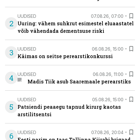
UUDISED
07.08.26, 07:00
2
Uuring: vähem suhkrut esimestel eluaastatel
võib vähendada dementsuse riski
UUDISED
06.08.26, 15:00
3
Käimas on seitse perearstikonkurssi
UUDISED
06.08.26, 11:00
4
Madis Tiik asub Saaremaale perearstiks
UUDISED
05.08.26, 15:00
5
Patsiendi peaaegu tapnud kirurg kaotas
arstilitsentsi
UUDISED
07.08.26, 20:04
6
Eesti parim on taas Tallinna Kiirabi brigaad