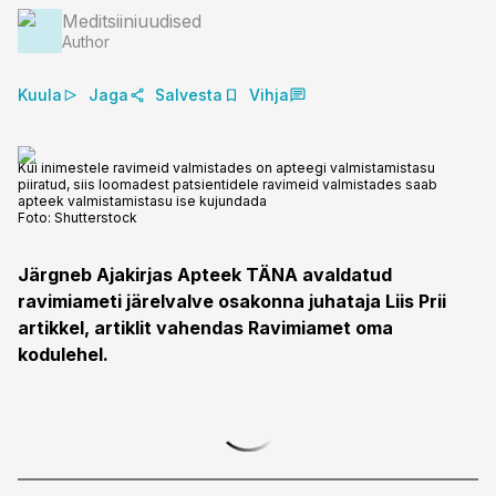
Meditsiiniuudised
Author
Kuula
Jaga
Salvesta
Vihja
Kui inimestele ravimeid valmistades on apteegi valmistamistasu
piiratud, siis loomadest patsientidele ravimeid valmistades saab
apteek valmistamistasu ise kujundada
Foto:
Shutterstock
Järgneb Ajakirjas Apteek TÄNA avaldatud
ravimiameti järelvalve osakonna juhataja Liis Prii
artikkel, artiklit vahendas Ravimiamet oma
kodulehel.