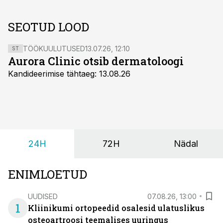
SEOTUD LOOD
TÖÖKUULUTUSED
13.07.26, 12:10
ST
Aurora Clinic otsib dermatoloogi
Kandideerimise tähtaeg: 13.08.26
24H
72H
Nädal
ENIMLOETUD
UUDISED
07.08.26, 13:00
1
Kliinikumi ortopeedid osalesid ulatuslikus
osteoartroosi teemalises uuringus