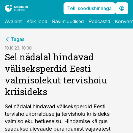
Telli soodushinnaga
Avaleht
Kõik lood
Ravimiuudised
Podcastid
Konvere
cebook
Tagasi
Twitter)
10.10.23, 10:30
Sel nädalal hindavad
kedIn
väliseksperdid Eesti
ail
valmisolekut tervishoiu
k
kriisideks
Sel nädalal hindavad väliseksperdid Eesti
tervishoiukorralduse ja tervishoiu kriisideks
valmisoleku hetkeseisu. Hindamise käigus
saadakse ülevaade parandamist vajavatest