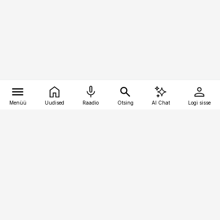
Menüü
Uudised
Raadio
Otsing
AI Chat
Logi sisse
Vana-Lõuna 39/1, 19094 Tallinn
(+372) 667 0111
meditsiiniuudised@aripaev.ee
Tellimisega seotud küsimused:
tellimiskeskus@aripaev.ee