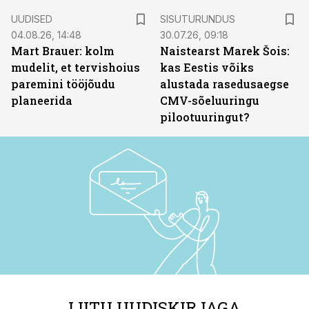
ST
UUDISED
SISUTURUNDUS
04.08.26, 14:48
30.07.26, 09:18
Mart Brauer: kolm
Naistearst Marek Šois:
mudelit, et tervishoius
kas Eestis võiks
paremini tööjõudu
alustada rasedusaegse
planeerida
CMV-sõeluuringu
pilootuuringut?
LIITU UUDISKIRJAGA