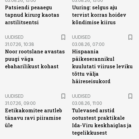
05.08.26, 15:00
03.08.26, 15:00
Patsiendi peaaegu
Uuring: selgus aju
tapnud kirurg kaotas
tervist korras hoidev
arstilitsentsi
kõndimise kiirus
UUDISED
UUDISED
31.07.26, 10:38
03.08.26, 07:00
Noor rootslane avastas
Hispaania
puugi väga
päikeserannikul
ebaharilikust kohast
kuulutati viiruse leviku
tõttu välja
häireseisukord
UUDISED
UUDISED
31.07.26, 09:00
03.08.26, 11:00
Eetikakomitee arutleb
Tulevased arstid
tänavu ravi piiramise
ootustest praktikale
üle
Ida-Viru keskhaiglas ja
tegelikkusest