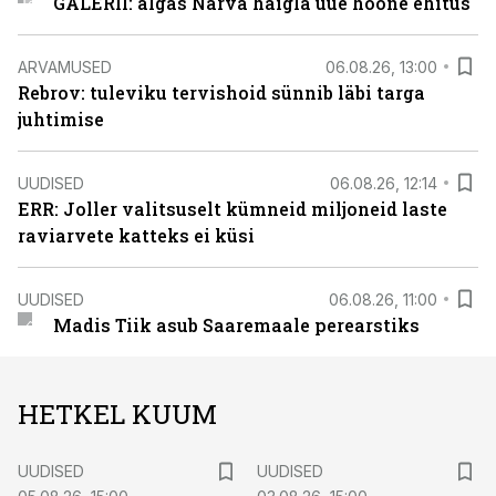
GALERII: algas Narva haigla uue hoone ehitus
ARVAMUSED
06.08.26, 13:00
Rebrov: tuleviku tervishoid sünnib läbi targa
juhtimise
UUDISED
06.08.26, 12:14
ERR: Joller valitsuselt kümneid miljoneid laste
raviarvete katteks ei küsi
UUDISED
06.08.26, 11:00
Madis Tiik asub Saaremaale perearstiks
HETKEL KUUM
UUDISED
UUDISED