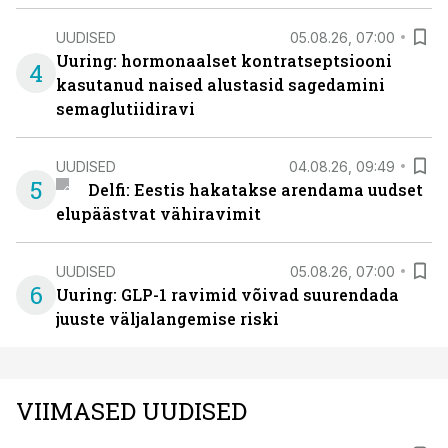
UUDISED
05.08.26, 07:00
Uuring: hormonaalset kontratseptsiooni
4
kasutanud naised alustasid sagedamini
semaglutiidiravi
UUDISED
04.08.26, 09:49
5
Delfi: Eestis hakatakse arendama uudset
elupäästvat vähiravimit
UUDISED
05.08.26, 07:00
6
Uuring: GLP-1 ravimid võivad suurendada
juuste väljalangemise riski
VIIMASED UUDISED