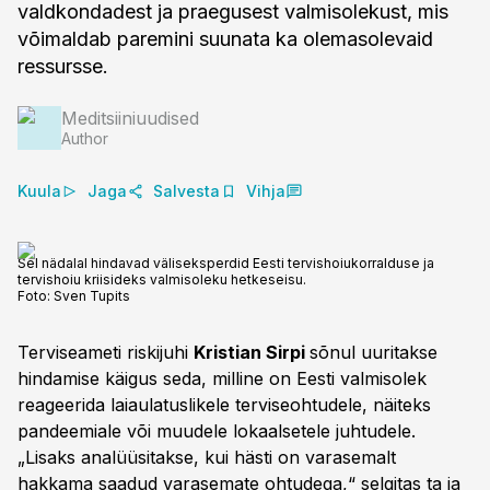
valdkondadest ja praegusest valmisolekust, mis
võimaldab paremini suunata ka olemasolevaid
ressursse.
Meditsiiniuudised
Author
Kuula
Jaga
Salvesta
Vihja
Sel nädalal hindavad väliseksperdid Eesti tervishoiukorralduse ja
tervishoiu kriisideks valmisoleku hetkeseisu.
Foto:
Sven Tupits
Terviseameti riskijuhi
Kristian Sirpi
sõnul uuritakse
hindamise käigus seda, milline on Eesti valmisolek
reageerida laiaulatuslikele terviseohtudele, näiteks
pandeemiale või muudele lokaalsetele juhtudele.
„Lisaks analüüsitakse, kui hästi on varasemalt
hakkama saadud varasemate ohtudega,“ selgitas ta ja