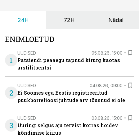
24H
72H
Nädal
ENIMLOETUD
UUDISED
05.08.26, 15:00
1
Patsiendi peaaegu tapnud kirurg kaotas
arstilitsentsi
UUDISED
04.08.26, 09:00
2
Ei Soomes ega Eestis registreeritud
puukborrelioosi juhtude arv tõusnud ei ole
UUDISED
03.08.26, 15:00
3
Uuring: selgus aju tervist korras hoidev
kõndimise kiirus