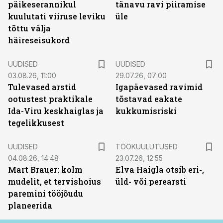
päikeserannikul
tänavu ravi piiramise
kuulutati viiruse leviku
üle
tõttu välja
häireseisukord
UUDISED
UUDISED
03.08.26, 11:00
29.07.26, 07:00
Tulevased arstid
Igapäevased ravimid
ootustest praktikale
tõstavad eakate
Ida-Viru keskhaiglas ja
kukkumisriski
tegelikkusest
ST
UUDISED
TÖÖKUULUTUSED
04.08.26, 14:48
23.07.26, 12:55
Mart Brauer: kolm
Elva Haigla otsib eri-,
mudelit, et tervishoius
üld- või perearsti
paremini tööjõudu
planeerida