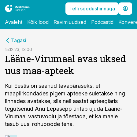
Telli soodushinnaga
Avaleht
Kõik lood
Ravimiuudised
Podcastid
Konvere
cebook
Tagasi
Twitter)
15.12.23, 13:00
Lääne-Virumaal avas uksed
kedIn
uus maa-apteek
ail
k
Kui Eestis on saanud tavapäraseks, et
maapiirkondades pigem apteeke suletakse ning
linnades avatakse, siis neli aastat apteegiäris
tegutsenud Anu Lepasepp üritab ujuda Lääne-
Virumaal vastuvoolu ja tõestada, et ka maale
tasub uusi rohupoode teha.