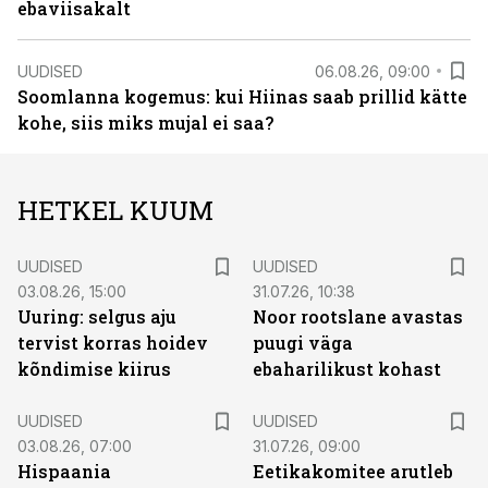
ebaviisakalt
UUDISED
06.08.26, 09:00
Soomlanna kogemus: kui Hiinas saab prillid kätte
kohe, siis miks mujal ei saa?
HETKEL KUUM
UUDISED
UUDISED
03.08.26, 15:00
31.07.26, 10:38
Uuring: selgus aju
Noor rootslane avastas
tervist korras hoidev
puugi väga
kõndimise kiirus
ebaharilikust kohast
UUDISED
UUDISED
03.08.26, 07:00
31.07.26, 09:00
Hispaania
Eetikakomitee arutleb