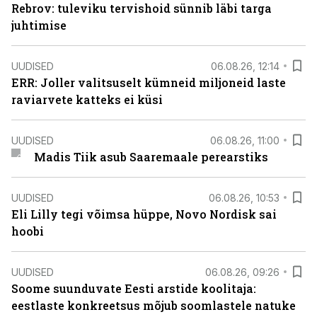
Rebrov: tuleviku tervishoid sünnib läbi targa
juhtimise
UUDISED
06.08.26, 12:14
ERR: Joller valitsuselt kümneid miljoneid laste
raviarvete katteks ei küsi
UUDISED
06.08.26, 11:00
Madis Tiik asub Saaremaale perearstiks
UUDISED
06.08.26, 10:53
Eli Lilly tegi võimsa hüppe, Novo Nordisk sai
hoobi
UUDISED
06.08.26, 09:26
Soome suunduvate Eesti arstide koolitaja:
eestlaste konkreetsus mõjub soomlastele natuke