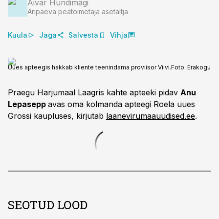
Aivar Hundimägi
Äripäeva peatoimetaja asetäitja
Kuula
Jaga
Salvesta
Vihja
Uues apteegis hakkab kliente teenindama proviisor Viivi.
Foto:
Erakogu
Praegu Harjumaal Laagris kahte apteeki pidav
Anu
Lepasepp
avas oma kolmanda apteegi Roela uues
Grossi kaupluses, kirjutab
laanevirumaauudised.ee
.
SEOTUD LOOD