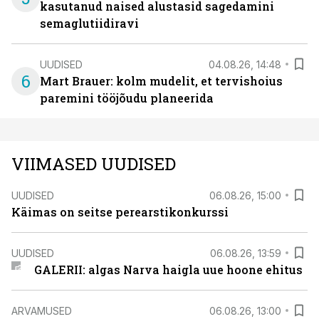
kasutanud naised alustasid sagedamini
semaglutiidiravi
UUDISED
04.08.26, 14:48
6
Mart Brauer: kolm mudelit, et tervishoius
paremini tööjõudu planeerida
VIIMASED UUDISED
UUDISED
06.08.26, 15:00
Käimas on seitse perearstikonkurssi
UUDISED
06.08.26, 13:59
GALERII: algas Narva haigla uue hoone ehitus
ARVAMUSED
06.08.26, 13:00