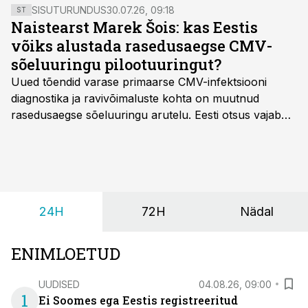
SISUTURUNDUS
30.07.26, 09:18
ST
Naistearst Marek Šois: kas Eestis
võiks alustada rasedusaegse CMV-
sõeluuringu pilootuuringut?
Uued tõendid varase primaarse CMV-infektsiooni
diagnostika ja ravivõimaluste kohta on muutnud
rasedusaegse sõeluuringu arutelu. Eesti otsus vajab
siiski kohalikke epidemioloogilisi andmeid ning
rasedusaegse ja vastsündinute sõeluuringu võrdlust,
kirjutab naistearst dr Marek Šois, kes on
spetsialiseerunud lootemeditsiinile.
24H
72H
Nädal
ENIMLOETUD
UUDISED
04.08.26, 09:00
1
Ei Soomes ega Eestis registreeritud