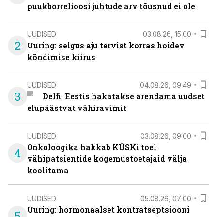
puukborrelioosi juhtude arv tõusnud ei ole
UUDISED
03.08.26, 15:00
2
Uuring: selgus aju tervist korras hoidev
kõndimise kiirus
UUDISED
04.08.26, 09:49
3
Delfi: Eestis hakatakse arendama uudset
elupäästvat vähiravimit
UUDISED
03.08.26, 09:00
Onkoloogika hakkab KÜSKi toel
4
vähipatsientide kogemustoetajaid välja
koolitama
UUDISED
05.08.26, 07:00
Uuring: hormonaalset kontratseptsiooni
5