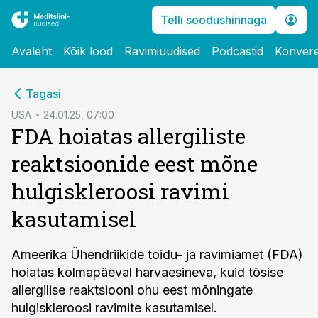
Telli soodushinnaga
Avaleht
Kõik lood
Ravimiuudised
Podcastid
Konvere
cebook
Tagasi
Twitter)
USA
24.01.25, 07:00
FDA hoiatas allergiliste
kedIn
reaktsioonide eest mõne
ail
hulgiskleroosi ravimi
k
kasutamisel
Ameerika Ühendriikide toidu- ja ravimiamet (FDA)
hoiatas kolmapäeval harvaesineva, kuid tõsise
allergilise reaktsiooni ohu eest mõningate
hulgiskleroosi ravimite kasutamisel.