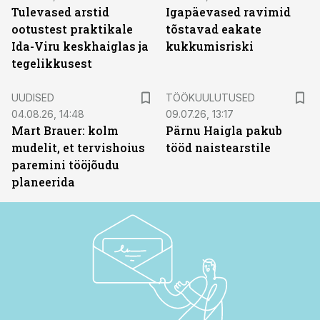
Tulevased arstid
Igapäevased ravimid
ootustest praktikale
tõstavad eakate
Ida-Viru keskhaiglas ja
kukkumisriski
tegelikkusest
ST
UUDISED
TÖÖKUULUTUSED
04.08.26, 14:48
09.07.26, 13:17
Mart Brauer: kolm
Pärnu Haigla pakub
mudelit, et tervishoius
tööd naistearstile
paremini tööjõudu
planeerida