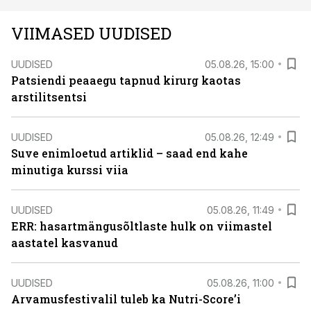
VIIMASED UUDISED
UUDISED
05.08.26, 15:00
Patsiendi peaaegu tapnud kirurg kaotas
arstilitsentsi
UUDISED
05.08.26, 12:49
Suve enimloetud artiklid – saad end kahe
minutiga kurssi viia
UUDISED
05.08.26, 11:49
ERR: hasartmängusõltlaste hulk on viimastel
aastatel kasvanud
UUDISED
05.08.26, 11:00
Arvamusfestivalil tuleb ka Nutri-Score’i