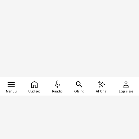
Menüü
Uudised
Raadio
Otsing
AI Chat
Logi sisse
Vana-Lõuna 39/1, 19094 Tallinn
(+372) 667 0111
meditsiiniuudised@aripaev.ee