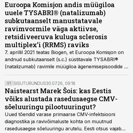
Ühingute Liidu toel Roche selleteemaline uuring.
Euroopa Komisjon andis müügiloa
uuele TYSABRI® (natalizumab)
subkutaanselt manustatavale
ravimvormile väga aktiivse,
retsidiveeruva kuluga sclerosis
multiplex’i (RRMS) raviks
7. aprillil 2021 teatas Biogen, et Euroopa Komisjon on
andnud subkutaanselt (s.c.) süstitavale TYSABRI®
(natalizumab) ravimile müügiloa ägenemisepisoodide ja
remissioonidega kulgeva
sclerosis multiplex
`i (RRMS)
raviks. Uue manustamisviisi tõhusus ja ohutus on
SISUTURUNDUS
30.07.26, 09:18
ST
samaväärsed TYSABRI (natalizumab) intravenoosse
Naistearst Marek Šois: kas Eestis
(i.v.) ravimvormi omaga, tuginedes pikaajalisel
võiks alustada rasedusaegse CMV-
kasutamisel kogutud andmetele, tõestatud kliinilistele
sõeluuringu pilootuuringut?
1, 2, 3
eelistele ja selgele ohutusprofiilile.
Uued tõendid varase primaarse CMV-infektsiooni
diagnostika ja ravivõimaluste kohta on muutnud
rasedusaegse sõeluuringu arutelu. Eesti otsus vajab