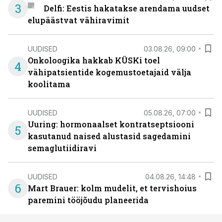
3
Delfi: Eestis hakatakse arendama uudset
elupäästvat vähiravimit
UUDISED
03.08.26, 09:00
Onkoloogika hakkab KÜSKi toel
4
vähipatsientide kogemustoetajaid välja
koolitama
UUDISED
05.08.26, 07:00
Uuring: hormonaalset kontratseptsiooni
5
kasutanud naised alustasid sagedamini
semaglutiidiravi
UUDISED
04.08.26, 14:48
6
Mart Brauer: kolm mudelit, et tervishoius
paremini tööjõudu planeerida