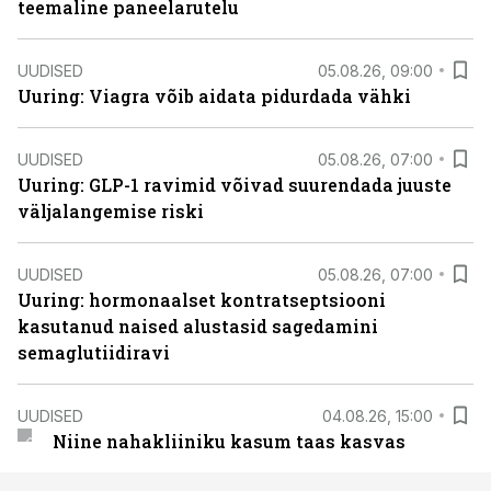
teemaline paneelarutelu
UUDISED
05.08.26, 09:00
Uuring: Viagra võib aidata pidurdada vähki
UUDISED
05.08.26, 07:00
Uuring: GLP-1 ravimid võivad suurendada juuste
väljalangemise riski
UUDISED
05.08.26, 07:00
Uuring: hormonaalset kontratseptsiooni
kasutanud naised alustasid sagedamini
semaglutiidiravi
UUDISED
04.08.26, 15:00
Niine nahakliiniku kasum taas kasvas