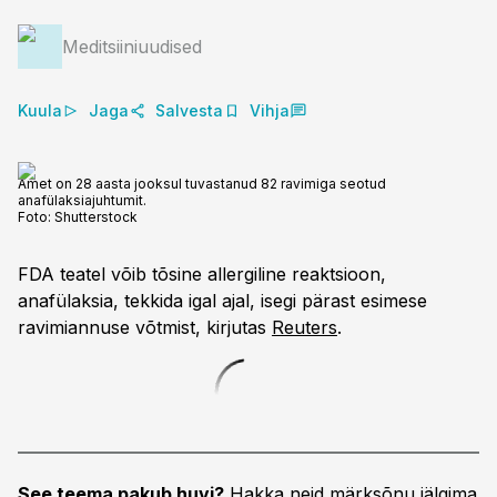
Meditsiiniuudised
Kuula
Jaga
Salvesta
Vihja
Amet on 28 aasta jooksul tuvastanud 82 ravimiga seotud
anafülaksiajuhtumit.
Foto:
Shutterstock
FDA teatel võib tõsine allergiline reaktsioon,
anafülaksia, tekkida igal ajal, isegi pärast esimese
ravimiannuse võtmist, kirjutas
Reuters
.
See teema pakub huvi?
Hakka neid märksõnu jälgima