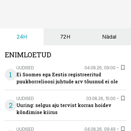
siiski kohalikke epidemioloogilisi andmeid ning
rasedusaegse ja vastsündinute sõeluuringu võrdlust,
kirjutab naistearst dr Marek Šois, kes on
spetsialiseerunud lootemeditsiinile.
24H
72H
Nädal
ENIMLOETUD
UUDISED
04.08.26, 09:00
1
Ei Soomes ega Eestis registreeritud
puukborrelioosi juhtude arv tõusnud ei ole
UUDISED
03.08.26, 15:00
2
Uuring: selgus aju tervist korras hoidev
kõndimise kiirus
UUDISED
04.08.26, 09:49