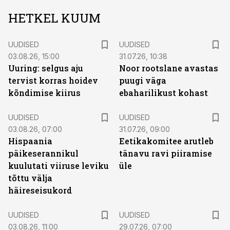
HETKEL KUUM
UUDISED
UUDISED
03.08.26, 15:00
31.07.26, 10:38
Uuring: selgus aju
Noor rootslane avastas
tervist korras hoidev
puugi väga
kõndimise kiirus
ebaharilikust kohast
UUDISED
UUDISED
03.08.26, 07:00
31.07.26, 09:00
Hispaania
Eetikakomitee arutleb
päikeserannikul
tänavu ravi piiramise
kuulutati viiruse leviku
üle
tõttu välja
häireseisukord
UUDISED
UUDISED
03.08.26, 11:00
29.07.26, 07:00