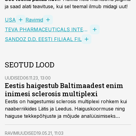
ja saad alati teavituse, kui sel teemal ilmub midagi uut!
USA
Ravimid
TEVA PHARMACEUTICALS INTERNATIONAL GMBH
SANDOZ D.D. EESTI FILIAAL FIL
SEOTUD LOOD
UUDISED
06.11.23, 13:00
Eestis haigestub Baltimaadest enim
inimesi sclerosis multiplexi
Eestis on haigestumisi sclerosis multiplexi rohkem kui
naaberriikides Lätis ja Leedus. Haiguskoormuse ning
haiguse tekkepõhjuste ja mõjude analüüsimiseks
valmib novembris Eesti Neuroloogide ja
Neurokirurgide Seltsi ning Eesti Sclerosis Multiplexi
RAVIMIUUDISED
19.05.21, 11:03