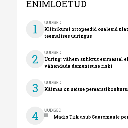
ENIMLOETUD
UUDISED
1
Kliinikumi ortopeedid osalesid ula
teemalises uuringus
UUDISED
2
Uuring: vähem suhkrut esimestel el
vähendada dementsuse riski
UUDISED
3
Käimas on seitse perearstikonkurs
UUDISED
4
Madis Tiik asub Saaremaale pe