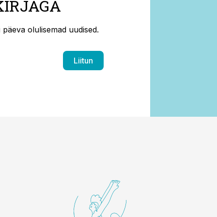
KIRJAGA
ti päeva olulisemad uudised.
Liitun