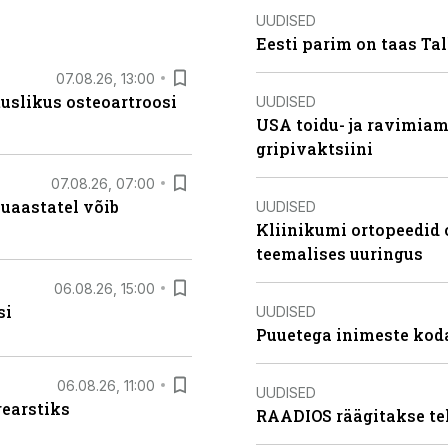
UUDISED
Eesti parim on taas Tal
07.08.26, 13:00
tuslikus osteoartroosi
UUDISED
USA toidu- ja ravimia
gripivaktsiini
07.08.26, 07:00
uaastatel võib
UUDISED
Kliinikumi ortopeedid 
teemalises uuringus
06.08.26, 15:00
si
UUDISED
Puuetega inimeste koda
06.08.26, 11:00
UUDISED
rearstiks
RAADIOS räägitakse te