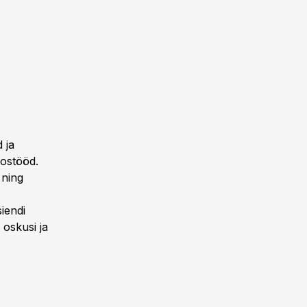
 ja
oostööd.
 ning
siendi
oskusi ja