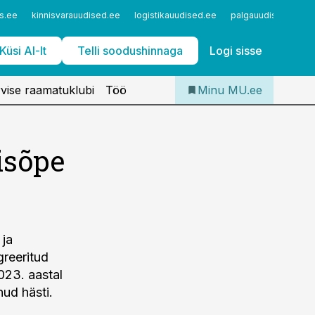
Iseteenindus
s.ee
kinnisvarauudised.ee
logistikauudised.ee
palgauudised.ee
Telli Meditsiiniuudised
Küsi AI-lt
Telli soodushinnaga
Logi sisse
vise raamatuklubi
Töö
Minu MU.ee
isõpe
 ja
greeritud
023. aastal
ud hästi.