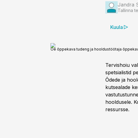
Jandra 
Tallinna t
Kuula
Õe õppekava tudeng ja hooldustöötaja õppekava
Tervishoiu val
spetsialistid
Õdede ja hool
kutsealade ke
vastutustunne.
hooldusele. K
ressursse.