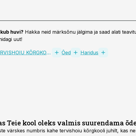
kub huvi?
Hakka neid märksõnu jälgima ja saad alati teavitu
idagi uut!
TALLINNA TERVISHOIU KÕRGKOOL
Õed
Haridus
s Teie kool oleks valmis suurendama õd
iste värskes numbris kahe tervishoiu kõrgkooli juhilt, kas 