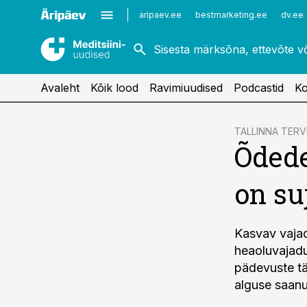
Kardioloogia
Uroloogia
aripaev.ee
bestmarketing.ee
dv.ee
Kirurgia
Vaktsineerimine
Naistehaigused
Avaleht
Kõik lood
Ravimiuudised
Podcastid
Ko
cebook
TALLINNA TER
Õdede
Twitter)
kedIn
on su
ail
k
Kasvav vajad
heaoluvajadus
pädevuste tä
alguse saanu