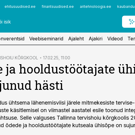
ehitusuudised.ee
finantsuudised.ee
aritehnoloogia.ee
kaubandu
nverentsid
Veebiseminarid
Ajaleht
Ajakiri
Videod
Ter
VISHOIU KÕRGKOOL
17.02.25, 11:00
 ja hooldustöötajate üh
junud hästi
us ühtsema lähenemisviisi järele mitmekesiste tervise-
te käsitlemisel on viimastel aastatel esile toonud inte
htsuse. Selle valguses Tallinna tervishoiu kõrgkoolis 2
d õdede ja hooldustöötajate kutseala ühisõpe on sujun