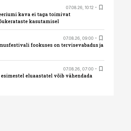
07.08.26, 10:12
teeriumi kava ei taga toimivat
tõukerataste kasutamisel
07.08.26, 09:00
sfestivali fookuses on tervisevabadus ja
07.08.26, 07:00
 esimestel eluaastatel võib vähendada