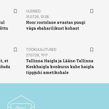
UUDISED
31.07.26, 10:38
kul
Noor rootslane avastas puugi
tõttu
väga ebaharilikust kohast
ST
TÖÖKUULUTUSED
27.07.26, 11:17
t, et
Tallinna Haigla ja Lääne-Tallinna
jõudu
Keskhaigla konkurss kahe haigla
tippjuhi ametikohale