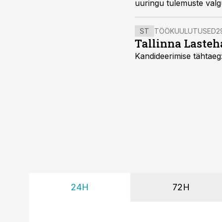
uuringu tulemuste val
ST
TÖÖKUULUTUSED
2
Tallinna Lasteha
Kandideerimise tähtaeg
24H
72H