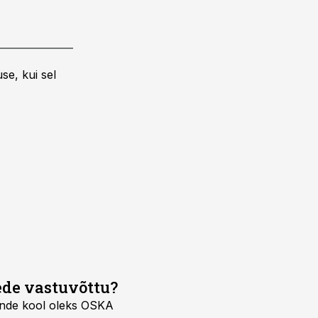
se, kui sel
ede vastuvõttu?
nende kool oleks OSKA