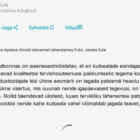
Sule
ervishoiu kõrgkool
Jaga
Salvesta
Vihja
 õpilane ühiselt ülesannet lahendamas.
Foto:
Jandra Sule
dkonnas on iseenesestmõistetav, et eri kutsealade esindajad
 peavad kvaliteetse tervishoiuteenuse pakkumiseks tegema k
dustöötajate töö ühine eesmärk on tagada patsiendi heaolu
skne väärtus, mis suunab nende igapäevaseid tegevusi, on
 Rollid täiendavad üksteist, luues tervikliku lähenemise pat
oostöö nende kahe kutseala vahel võimaldab jagada teavet, 