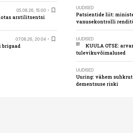
UUDISED
05.08.26, 15:00
Patsientide liit: minis
otas arstilitsentsi
vanusekontrolli rendi
UUDISED
07.08.26, 20:04
KUULA OTSE: arvamu
i brigaad
tulevikuvõimalused
UUDISED
Uuring: vähem suhkrut
dementsuse riski