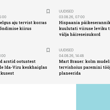
UUDISED
5:00
03.08.26, 07:00
elgus aju tervist korras
Hispaania päikeseranni
õndimise kiirus
kuulutati viiruse leviku 
välja häireseisukord
UUDISED
1:00
04.08.26, 14:48
d arstid ootustest
Mart Brauer: kolm mudeli
le Ida-Viru keskhaiglas
tervishoius paremini töö
kkusest
planeerida