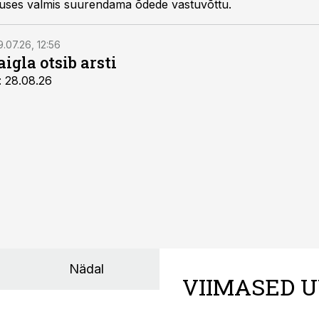
guses valmis suurendama õdede vastuvõttu.
9.07.26, 12:56
igla otsib arsti
: 28.08.26
Nädal
VIIMASED U