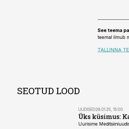
See teema pa
teemal ilmub m
SEOTUD LOOD
UUDISED
28.01.25, 15:00
Üks küsimus: Ka
Uurisime Meditsiiniuud