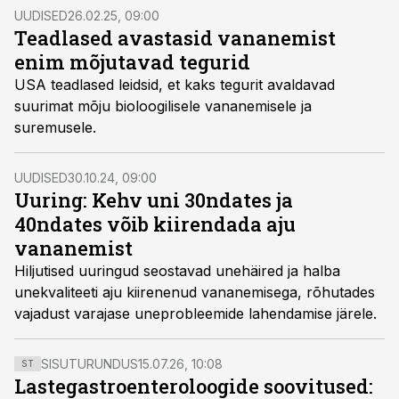
UUDISED
26.02.25, 09:00
Teadlased avastasid vananemist
enim mõjutavad tegurid
USA teadlased leidsid, et kaks tegurit avaldavad
suurimat mõju bioloogilisele vananemisele ja
suremusele.
UUDISED
30.10.24, 09:00
Uuring: Kehv uni 30ndates ja
40ndates võib kiirendada aju
vananemist
Hiljutised uuringud seostavad unehäired ja halba
unekvaliteeti aju kiirenenud vananemisega, rõhutades
vajadust varajase uneprobleemide lahendamise järele.
SISUTURUNDUS
15.07.26, 10:08
ST
Lastegastroenteroloogide soovitused: