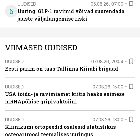
UUDISED
05.08.26, 07:00
6
Uuring: GLP-1 ravimid võivad suurendada
juuste väljalangemise riski
VIIMASED UUDISED
UUDISED
07.08.26, 20:04
Eesti parim on taas Tallinna Kiirabi brigaad
UUDISED
07.08.26, 15:00
USA toidu- ja ravimiamet kiitis heaks esimese
mRNApõhise gripivaktsiini
UUDISED
07.08.26, 13:00
Kliinikumi ortopeedid osalesid ulatuslikus
osteoartroosi teemalises uuringus