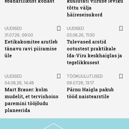
ebaharilikust kohast
kuulutati viiruse leviku
tõttu välja
häireseisukord
UUDISED
UUDISED
31.07.26, 09:00
03.08.26, 11:00
Eetikakomitee arutleb
Tulevased arstid
tänavu ravi piiramise
ootustest praktikale
üle
Ida-Viru keskhaiglas ja
tegelikkusest
ST
UUDISED
TÖÖKUULUTUSED
04.08.26, 14:48
09.07.26, 13:17
Mart Brauer: kolm
Pärnu Haigla pakub
mudelit, et tervishoius
tööd naistearstile
paremini tööjõudu
planeerida