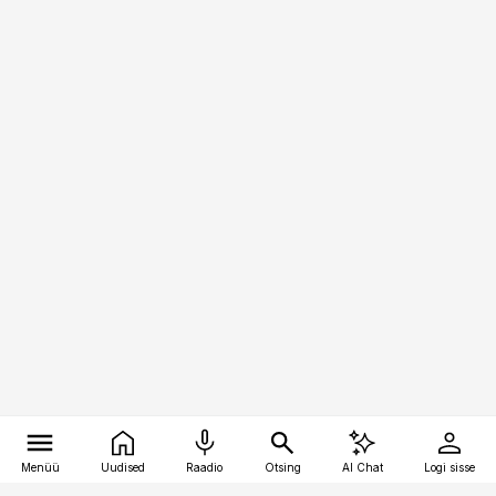
Menüü
Uudised
Raadio
Otsing
AI Chat
Logi sisse