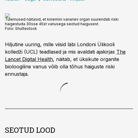
Tulemused näitasid, et kiiremini vananev organ suurendab riski
haigestuda 30sse 45st vanusega seotud haigusest.
Foto:
Shuttestock
Hiljutine uuring, mille viisid läbi Londoni Ülikooli
kolledži (UCL) teadlased ja mis avaldati ajakirjas
The
Lancet Digital Health
, näitab, et üksikute organite
bioloogiline vanus võib olla tõhus haiguste riski
ennustaja.
SEOTUD LOOD