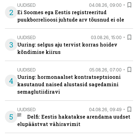
UUDISED
04.08.26, 09:00
2
Ei Soomes ega Eestis registreeritud
puukborrelioosi juhtude arv tõusnud ei ole
UUDISED
03.08.26, 15:00
3
Uuring: selgus aju tervist korras hoidev
kõndimise kiirus
UUDISED
05.08.26, 07:00
Uuring: hormonaalset kontratseptsiooni
4
kasutanud naised alustasid sagedamini
semaglutiidiravi
UUDISED
04.08.26, 09:49
5
Delfi: Eestis hakatakse arendama uudset
elupäästvat vähiravimit