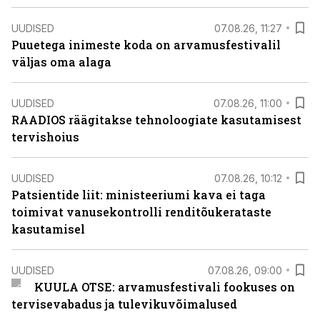
UUDISED
07.08.26, 11:27
Puuetega inimeste koda on arvamusfestivalil
väljas oma alaga
UUDISED
07.08.26, 11:00
RAADIOS räägitakse tehnoloogiate kasutamisest
tervishoius
UUDISED
07.08.26, 10:12
Patsientide liit: ministeeriumi kava ei taga
toimivat vanusekontrolli renditõukerataste
kasutamisel
UUDISED
07.08.26, 09:00
KUULA OTSE: arvamusfestivali fookuses on
tervisevabadus ja tulevikuvõimalused