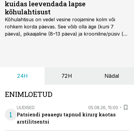
kuidas leevendada lapse
kõhulahtisust
Kõhulahtisus on vedel vesine roojamine kolm või
rohkem korda päevas. See võib olla äge (kuni 7
päeva), pikaajaline (8–13 päeva) ja krooniline/püsiv (>
14 päeva). Lapseeas esinev kõhulahtisus on tavaliselt
viiruslik ning sellega kaasneb sageli oksendamine ja
kehatemperatuuri tõus.
24H
72H
Nädal
ENIMLOETUD
UUDISED
05.08.26, 15:00
1
Patsiendi peaaegu tapnud kirurg kaotas
arstilitsentsi