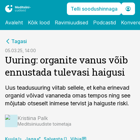
Telli soodushinnaga
Avaleht
Kõik lood
Ravimiuudised
Podcastid
Konvere
cebook
Tagasi
Twitter)
05.03.25, 14:00
Uuring: organite vanus võib
kedIn
ennustada tulevasi haigusi
ail
k
Uus teadusuuring viitab sellele, et keha erinevad
organid võivad vananeda omas tempos ning see
mõjutab otseselt inimese tervist ja haiguste riski.
Kristiina Palk
Meditsiiniuudiste toimetaja
Kuula
Jaga
Salvesta
Vihja