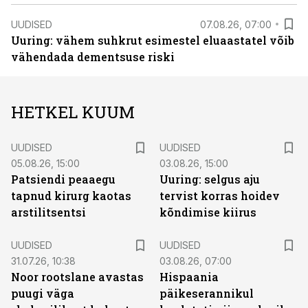
UUDISED
07.08.26, 07:00
Uuring: vähem suhkrut esimestel eluaastatel võib
vähendada dementsuse riski
HETKEL KUUM
UUDISED
UUDISED
05.08.26, 15:00
03.08.26, 15:00
Patsiendi peaaegu
Uuring: selgus aju
tapnud kirurg kaotas
tervist korras hoidev
arstilitsentsi
kõndimise kiirus
UUDISED
UUDISED
31.07.26, 10:38
03.08.26, 07:00
Noor rootslane avastas
Hispaania
puugi väga
päikeserannikul