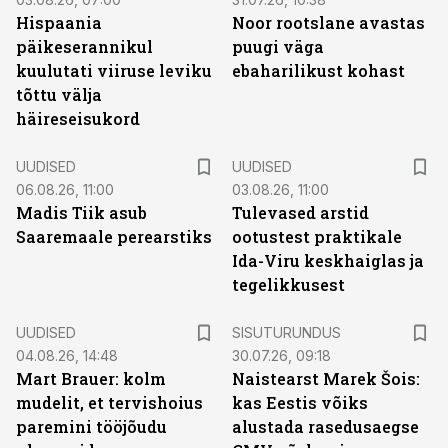
Hispaania
Noor rootslane avastas
päikeserannikul
puugi väga
kuulutati viiruse leviku
ebaharilikust kohast
tõttu välja
häireseisukord
UUDISED
UUDISED
06.08.26, 11:00
03.08.26, 11:00
Madis Tiik asub
Tulevased arstid
Saaremaale perearstiks
ootustest praktikale
Ida-Viru keskhaiglas ja
tegelikkusest
ST
UUDISED
SISUTURUNDUS
04.08.26, 14:48
30.07.26, 09:18
Mart Brauer: kolm
Naistearst Marek Šois:
mudelit, et tervishoius
kas Eestis võiks
paremini tööjõudu
alustada rasedusaegse