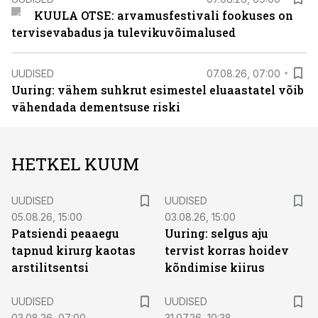
KUULA OTSE: arvamusfestivali fookuses on
tervisevabadus ja tulevikuvõimalused
UUDISED
07.08.26, 07:00
Uuring: vähem suhkrut esimestel eluaastatel võib
vähendada dementsuse riski
HETKEL KUUM
UUDISED
UUDISED
05.08.26, 15:00
03.08.26, 15:00
Patsiendi peaaegu
Uuring: selgus aju
tapnud kirurg kaotas
tervist korras hoidev
arstilitsentsi
kõndimise kiirus
UUDISED
UUDISED
03.08.26, 07:00
31.07.26, 10:38