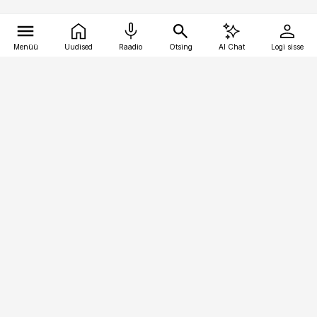
Menüü
Uudised
Raadio
Otsing
AI Chat
Logi sisse
Vana-Lõuna 39/1, 19094 Tallinn
(+372) 667 0111
meditsiiniuudised@aripaev.ee
Tellimisega seotud küsimused:
tellimiskeskus@aripaev.ee
Telli
Reklaam
Firmast
Sisu kasutamisõigused
Ajakirjaniku
eetikakoodeks