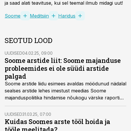
ja saad alati teavituse, kui sel teemal ilmub midagi uut!
Soome
Meditsiin
Haridus
SEOTUD LOOD
UUDISED
04.02.25, 09:00
Soome arstide liit: Soome majanduse
probleemides ei ole süüdi arstide
palgad
Soome arstide liidu esimees avaldas möödunud nädalal
sealses arstide lehes imestust meedias Soome
majanduspoliitika hindamise nõukogu värske raporti
kokkuvõtetes väidetu üle, justkui oleksid Soome
majanduse probleemid tingitud (rendi)arstide palkadest.
UUDISED
31.03.25, 07:00
Kuidas Soomes arste tööl hoida ja
tööle meelitada?