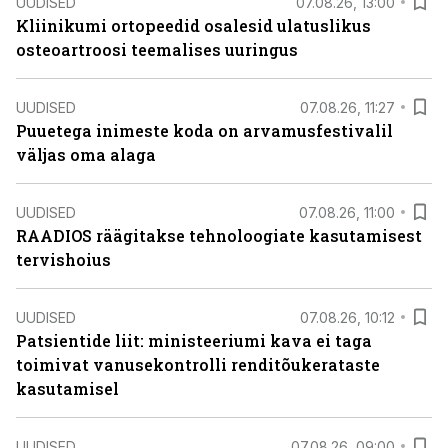
UUDISED
07.08.26, 13:00
Kliinikumi ortopeedid osalesid ulatuslikus
osteoartroosi teemalises uuringus
UUDISED
07.08.26, 11:27
Puuetega inimeste koda on arvamusfestivalil
väljas oma alaga
UUDISED
07.08.26, 11:00
RAADIOS räägitakse tehnoloogiate kasutamisest
tervishoius
UUDISED
07.08.26, 10:12
Patsientide liit: ministeeriumi kava ei taga
toimivat vanusekontrolli renditõukerataste
kasutamisel
UUDISED
07.08.26, 09:00