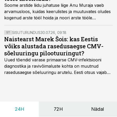
Soome arstide liidu juhatuse liige Anu Muraja vaeb
arvamusloos, kuidas keerulistes ja muutuvates oludes
kogenud arste tööl hoida ja noori arste tööle
meelitada.
SISUTURUNDUS
30.07.26, 09:18
ST
Naistearst Marek Šois: kas Eestis
võiks alustada rasedusaegse CMV-
sõeluuringu pilootuuringut?
Uued tõendid varase primaarse CMV-infektsiooni
diagnostika ja ravivõimaluste kohta on muutnud
rasedusaegse sõeluuringu arutelu. Eesti otsus vajab
siiski kohalikke epidemioloogilisi andmeid ning
rasedusaegse ja vastsündinute sõeluuringu võrdlust,
kirjutab naistearst dr Marek Šois, kes on
spetsialiseerunud lootemeditsiinile.
24H
72H
Nädal