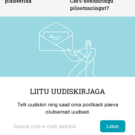
planeerida
CMV-sõeluuringu
pilootuuringut?
LIITU UUDISKIRJAGA
Telli uudiskiri ning saad oma postkasti päeva
olulisemad uudised.
Liitun