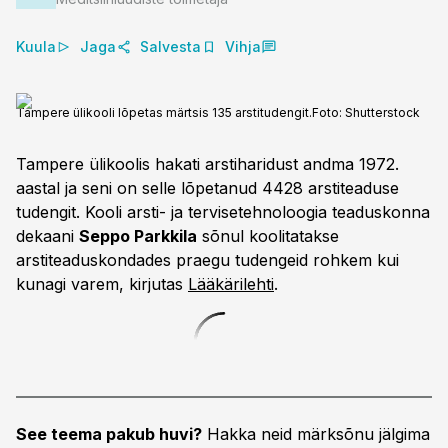
Kuula
Jaga
Salvesta
Vihja
Tampere ülikooli lõpetas märtsis 135 arstitudengit.
Foto:
Shutterstock
Tampere ülikoolis hakati arstiharidust andma 1972.
aastal ja seni on selle lõpetanud 4428 arstiteaduse
tudengit. Kooli arsti- ja tervisetehnoloogia teaduskonna
dekaani
Seppo Parkkila
sõnul koolitatakse
arstiteaduskondades praegu tudengeid rohkem kui
kunagi varem, kirjutas
Lääkärilehti
.
See teema pakub huvi?
Hakka neid märksõnu jälgima