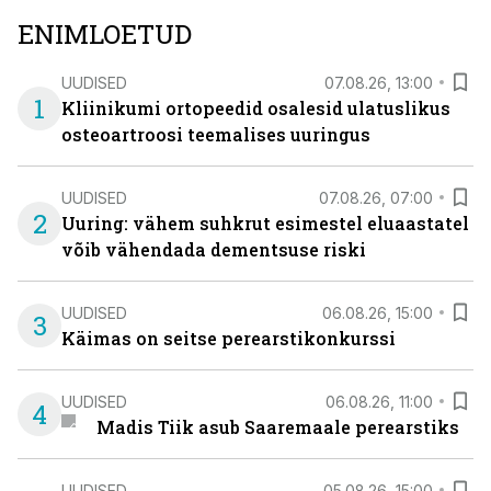
ENIMLOETUD
UUDISED
07.08.26, 13:00
1
Kliinikumi ortopeedid osalesid ulatuslikus
osteoartroosi teemalises uuringus
UUDISED
07.08.26, 07:00
2
Uuring: vähem suhkrut esimestel eluaastatel
võib vähendada dementsuse riski
UUDISED
06.08.26, 15:00
3
Käimas on seitse perearstikonkurssi
UUDISED
06.08.26, 11:00
4
Madis Tiik asub Saaremaale perearstiks
UUDISED
05.08.26, 15:00