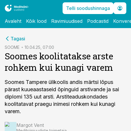
Telli soodushinnaga
Avaleht
Kõik lood
Ravimiuudised
Podcastid
Konvere
cebook
Tagasi
Twitter)
SOOME
10.04.25, 07:00
Soomes koolitatakse arste
kedIn
rohkem kui kunagi varem
ail
k
Soomes Tampere ülikoolis andis märtsi lõpus
pärast kuueaastaseid õpinguid arstivande ja sai
diplomi 135 uut arsti. Arstiteaduskondades
koolitatavat praegu inimesi rohkem kui kunagi
varem.
Margot Vent
Meditsiiniuudiste toimetaja