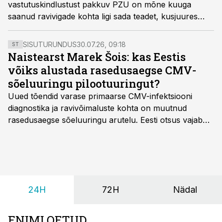
vastutuskindlustust pakkuv PZU on mõne kuuga
saanud ravivigade kohta ligi sada teadet, kusjuures
üllatuslikult palju on teateid raskete tervisekahjude
põhjustamise kohta.
SISUTURUNDUS
30.07.26, 09:18
ST
Naistearst Marek Šois: kas Eestis
võiks alustada rasedusaegse CMV-
sõeluuringu pilootuuringut?
Uued tõendid varase primaarse CMV-infektsiooni
diagnostika ja ravivõimaluste kohta on muutnud
rasedusaegse sõeluuringu arutelu. Eesti otsus vajab
siiski kohalikke epidemioloogilisi andmeid ning
rasedusaegse ja vastsündinute sõeluuringu võrdlust,
kirjutab naistearst dr Marek Šois, kes on
spetsialiseerunud lootemeditsiinile.
24H
72H
Nädal
ENIMLOETUD