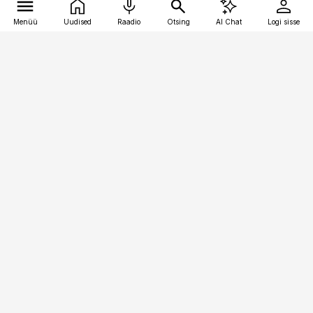
Menüü
Uudised
Raadio
Otsing
AI Chat
Logi sisse
Vana-Lõuna 39/1, 19094 Tallinn
(+372) 667 0111
meditsiiniuudised@aripaev.ee
Tellimisega seotud küsimused:
tellimiskeskus@aripaev.ee
Telli
Reklaam
Firmast
Sisu kasutamisõigused
Ajakirjaniku
eetikakoodeks
Üldtingimused
Privaatsustingimused
Küpsiste poliitika
KKK