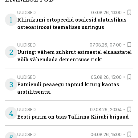
UUDISED
07.08.26, 13:00
1
Kliinikumi ortopeedid osalesid ulatuslikus
osteoartroosi teemalises uuringus
UUDISED
07.08.26, 07:00
2
Uuring: vähem suhkrut esimestel eluaastatel
võib vähendada dementsuse riski
UUDISED
05.08.26, 15:00
3
Patsiendi peaaegu tapnud kirurg kaotas
arstilitsentsi
UUDISED
07.08.26, 20:04
4
Eesti parim on taas Tallinna Kiirabi brigaad
UUDISED
06.08.26, 15:00