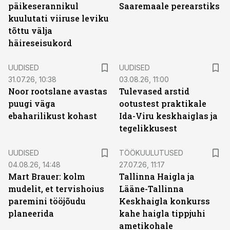
päikeserannikul
Saaremaale perearstiks
kuulutati viiruse leviku
tõttu välja
häireseisukord
UUDISED
UUDISED
31.07.26, 10:38
03.08.26, 11:00
Noor rootslane avastas
Tulevased arstid
puugi väga
ootustest praktikale
ebaharilikust kohast
Ida-Viru keskhaiglas ja
tegelikkusest
ST
UUDISED
TÖÖKUULUTUSED
04.08.26, 14:48
27.07.26, 11:17
Mart Brauer: kolm
Tallinna Haigla ja
mudelit, et tervishoius
Lääne-Tallinna
paremini tööjõudu
Keskhaigla konkurss
planeerida
kahe haigla tippjuhi
ametikohale