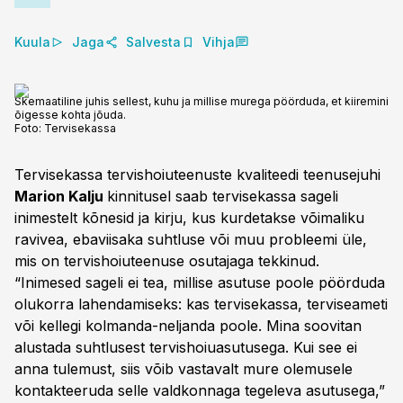
Kuula
Jaga
Salvesta
Vihja
Skemaatiline juhis sellest, kuhu ja millise murega pöörduda, et kiiremini
õigesse kohta jõuda.
Foto:
Tervisekassa
Tervisekassa tervishoiuteenuste kvaliteedi teenusejuhi
Marion Kalju
kinnitusel saab tervisekassa sageli
inimestelt kõnesid ja kirju, kus kurdetakse võimaliku
ravivea, ebaviisaka suhtluse või muu probleemi üle,
mis on tervishoiuteenuse osutajaga tekkinud.
“Inimesed sageli ei tea, millise asutuse poole pöörduda
olukorra lahendamiseks: kas tervisekassa, terviseameti
või kellegi kolmanda-neljanda poole. Mina soovitan
alustada suhtlusest tervishoiuasutusega. Kui see ei
anna tulemust, siis võib vastavalt mure olemusele
kontakteeruda selle valdkonnaga tegeleva asutusega,”