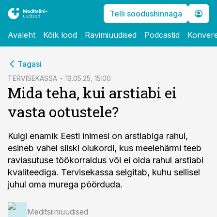
Telli soodushinnaga
Avaleht
Kõik lood
Ravimiuudised
Podcastid
Konvere
cebook
Tagasi
Twitter)
TERVISEKASSA
13.05.25, 15:00
Mida teha, kui arstiabi ei
kedIn
vasta ootustele?
ail
k
Kuigi enamik Eesti inimesi on arstiabiga rahul,
esineb vahel siiski olukordi, kus meelehärmi teeb
raviasutuse töökorraldus või ei olda rahul arstiabi
kvaliteediga. Tervisekassa selgitab, kuhu sellisel
juhul oma murega pöörduda.
Meditsiiniuudised