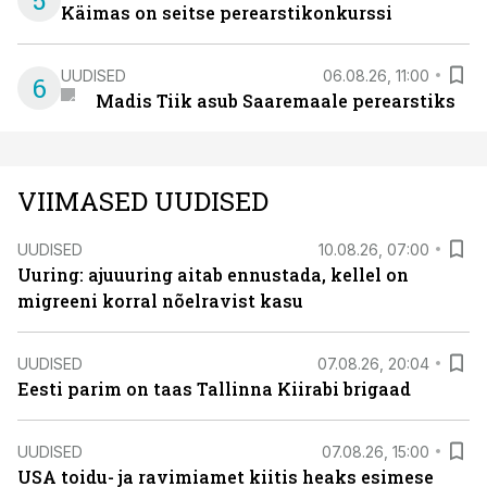
5
Käimas on seitse perearstikonkurssi
UUDISED
06.08.26, 11:00
6
Madis Tiik asub Saaremaale perearstiks
VIIMASED UUDISED
UUDISED
10.08.26, 07:00
Uuring: ajuuuring aitab ennustada, kellel on
migreeni korral nõelravist kasu
UUDISED
07.08.26, 20:04
Eesti parim on taas Tallinna Kiirabi brigaad
UUDISED
07.08.26, 15:00
USA toidu- ja ravimiamet kiitis heaks esimese