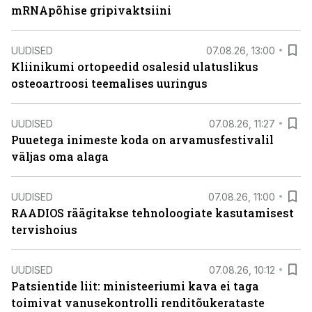
mRNApõhise gripivaktsiini
UUDISED
07.08.26, 13:00
Kliinikumi ortopeedid osalesid ulatuslikus
osteoartroosi teemalises uuringus
UUDISED
07.08.26, 11:27
Puuetega inimeste koda on arvamusfestivalil
väljas oma alaga
UUDISED
07.08.26, 11:00
RAADIOS räägitakse tehnoloogiate kasutamisest
tervishoius
UUDISED
07.08.26, 10:12
Patsientide liit: ministeeriumi kava ei taga
toimivat vanusekontrolli renditõukerataste