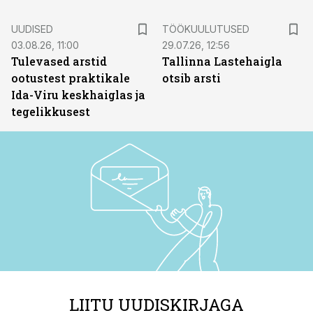
ST
UUDISED
TÖÖKUULUTUSED
03.08.26, 11:00
29.07.26, 12:56
Tulevased arstid
Tallinna Lastehaigla
ootustest praktikale
otsib arsti
Ida-Viru keskhaiglas ja
tegelikkusest
LIITU UUDISKIRJAGA