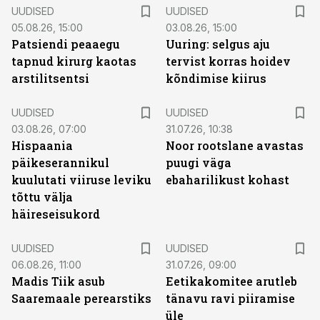
UUDISED
UUDISED
05.08.26, 15:00
03.08.26, 15:00
Patsiendi peaaegu
Uuring: selgus aju
tapnud kirurg kaotas
tervist korras hoidev
arstilitsentsi
kõndimise kiirus
UUDISED
UUDISED
03.08.26, 07:00
31.07.26, 10:38
Hispaania
Noor rootslane avastas
päikeserannikul
puugi väga
kuulutati viiruse leviku
ebaharilikust kohast
tõttu välja
häireseisukord
UUDISED
UUDISED
06.08.26, 11:00
31.07.26, 09:00
Madis Tiik asub
Eetikakomitee arutleb
Saaremaale perearstiks
tänavu ravi piiramise
üle