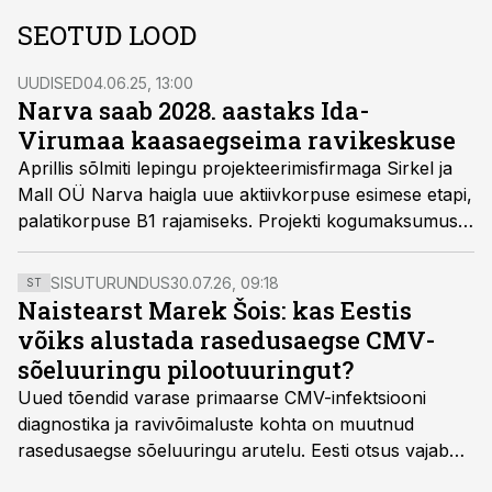
SEOTUD LOOD
UUDISED
04.06.25, 13:00
Narva saab 2028. aastaks Ida-
Virumaa kaasaegseima ravikeskuse
Aprillis sõlmiti lepingu projekteerimisfirmaga Sirkel ja
Mall OÜ Narva haigla uue aktiivkorpuse esimese etapi,
palatikorpuse B1 rajamiseks. Projekti kogumaksumus
on 20 miljonit eurot, millest 70% rahastab Euroopa
Regionaalarengu Fond, 20% Eesti riik ja 10% haigla ise.
SISUTURUNDUS
30.07.26, 09:18
ST
Naistearst Marek Šois: kas Eestis
võiks alustada rasedusaegse CMV-
sõeluuringu pilootuuringut?
Uued tõendid varase primaarse CMV-infektsiooni
diagnostika ja ravivõimaluste kohta on muutnud
rasedusaegse sõeluuringu arutelu. Eesti otsus vajab
siiski kohalikke epidemioloogilisi andmeid ning