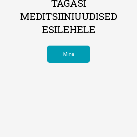
TAGASI
MEDITSIINIUUDISED
ESILEHELE
Mine