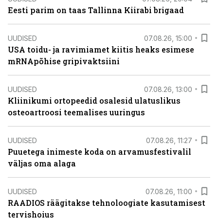
Eesti parim on taas Tallinna Kiirabi brigaad
UUDISED
07.08.26, 15:00
USA toidu- ja ravimiamet kiitis heaks esimese
mRNApõhise gripivaktsiini
UUDISED
07.08.26, 13:00
Kliinikumi ortopeedid osalesid ulatuslikus
osteoartroosi teemalises uuringus
UUDISED
07.08.26, 11:27
Puuetega inimeste koda on arvamusfestivalil
väljas oma alaga
UUDISED
07.08.26, 11:00
RAADIOS räägitakse tehnoloogiate kasutamisest
tervishoius