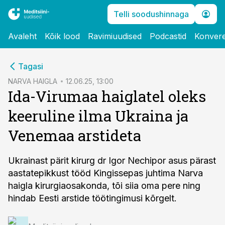
Telli soodushinnaga
Avaleht
Kõik lood
Ravimiuudised
Podcastid
Konvere
cebook
Tagasi
Twitter)
NARVA HAIGLA
12.06.25, 13:00
Ida-Virumaa haiglatel oleks
kedIn
keeruline ilma Ukraina ja
ail
Venemaa arstideta
k
Ukrainast pärit kirurg dr Igor Nechipor asus pärast
aastatepikkust tööd Kingissepas juhtima Narva
haigla kirurgiaosakonda, tõi siia oma pere ning
hindab Eesti arstide töötingimusi kõrgelt.