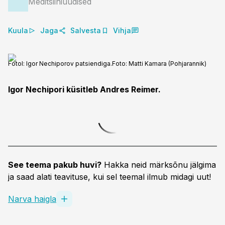
Meditsiiniuudised
Kuula
Jaga
Salvesta
Vihja
Fotol: Igor Nechiporov patsiendiga.
Foto:
Matti Kamara (Pohjarannik)
Igor Nechipori küsitleb Andres Reimer.
See teema pakub huvi?
Hakka neid märksõnu jälgima
ja saad alati teavituse, kui sel teemal ilmub midagi uut!
Narva haigla