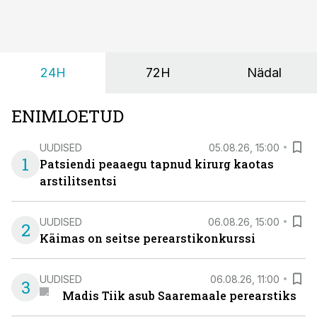
rasedusaegse ja vastsündinute sõeluuringu võrdlust,
kirjutab naistearst dr Marek Šois, kes on
spetsialiseerunud lootemeditsiinile.
24H
72H
Nädal
ENIMLOETUD
UUDISED
05.08.26, 15:00
1
Patsiendi peaaegu tapnud kirurg kaotas
arstilitsentsi
UUDISED
06.08.26, 15:00
2
Käimas on seitse perearstikonkurssi
UUDISED
06.08.26, 11:00
3
Madis Tiik asub Saaremaale perearstiks