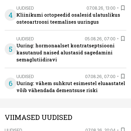
UUDISED
07.08.26, 13:00
4
Kliinikumi ortopeedid osalesid ulatuslikus
osteoartroosi teemalises uuringus
UUDISED
05.08.26, 07:00
Uuring: hormonaalset kontratseptsiooni
5
kasutanud naised alustasid sagedamini
semaglutiidiravi
UUDISED
07.08.26, 07:00
6
Uuring: vähem suhkrut esimestel eluaastatel
võib vähendada dementsuse riski
VIIMASED UUDISED
UUDISED
07.08.26, 20:04