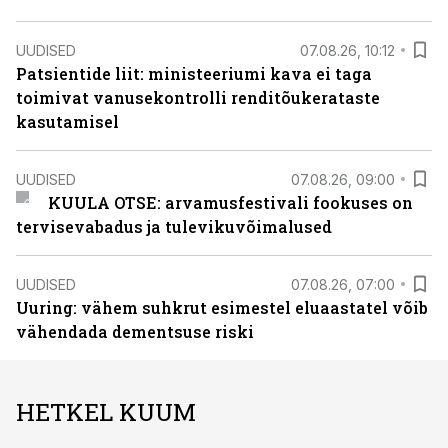
UUDISED
07.08.26, 10:12
Patsientide liit: ministeeriumi kava ei taga
toimivat vanusekontrolli renditõukerataste
kasutamisel
UUDISED
07.08.26, 09:00
KUULA OTSE: arvamusfestivali fookuses on
tervisevabadus ja tulevikuvõimalused
UUDISED
07.08.26, 07:00
Uuring: vähem suhkrut esimestel eluaastatel võib
vähendada dementsuse riski
HETKEL KUUM