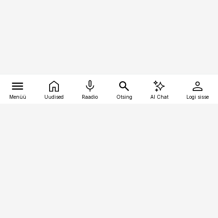
Menüü
Uudised
Raadio
Otsing
AI Chat
Logi sisse
Vana-Lõuna 39/1, 19094 Tallinn
(+372) 667 0111
meditsiiniuudised@aripaev.ee
Tellimisega seotud küsimused:
tellimiskeskus@aripaev.ee