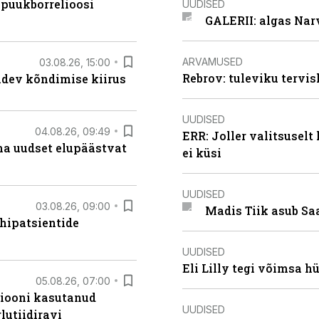
 puukborrelioosi
UUDISED
GALERII: algas Nar
ARVAMUSED
03.08.26, 15:00
Rebrov: tuleviku tervis
oidev kõndimise kiirus
UUDISED
04.08.26, 09:49
ERR: Joller valitsuselt
ma uudset elupäästvat
ei küsi
UUDISED
03.08.26, 09:00
Madis Tiik asub Sa
hipatsientide
UUDISED
Eli Lilly tegi võimsa h
05.08.26, 07:00
siooni kasutanud
UUDISED
lutiidiravi