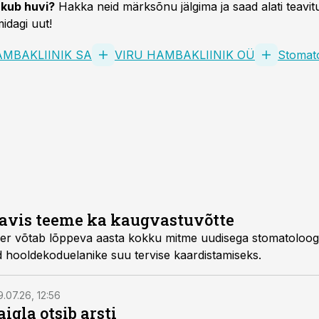
kub huvi?
Hakka neid märksõnu jälgima ja saad alati teavitu
idagi uut!
AMBAKLIINIK SA
VIRU HAMBAKLIINIK OÜ
Stomat
avis teeme ka kaugvastuvõtte
r võtab lõppeva aasta kokku mitme uudisega stomatoloogia
 hooldekoduelanike suu tervise kaardistamiseks.
9.07.26, 12:56
igla otsib arsti