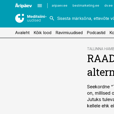
Kardioloogia
Uroloogia
aripaev.ee
bestmarketing.ee
dv.ee
Kirurgia
Vaktsineerimine
Naistehaigused
Avaleht
Kõik lood
Ravimiuudised
Podcastid
Ko
cebook
TALLINNA HAMB
RAAD
Twitter)
kedIn
alter
ail
k
Seekordne “
on, millised
Jutuks tuleva
kellele ehk e