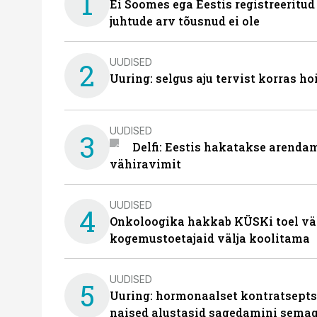
1
Ei Soomes ega Eestis registreeritud
juhtude arv tõusnud ei ole
UUDISED
2
Uuring: selgus aju tervist korras h
UUDISED
3
Delfi: Eestis hakatakse arenda
vähiravimit
UUDISED
4
Onkoloogika hakkab KÜSKi toel vä
kogemustoetajaid välja koolitama
UUDISED
5
Uuring: hormonaalset kontratsept
naised alustasid sagedamini semag