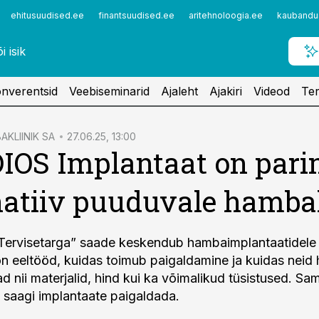
ehitusuudised.ee
finantsuudised.ee
aritehnoloogia.ee
kaubandu
nverentsid
Veebiseminarid
Ajaleht
Ajakiri
Videod
Ter
AKLIINIK SA
27.06.25, 13:00
IOS Implantaat on par
natiiv puuduvale hamba
Tervisetarga” saade keskendub hambaimplantaatidele 
 on eeltööd, kuidas toimub paigaldamine ja kuidas neid
d nii materjalid, hind kui ka võimalikud tüsistused. Sa
i saagi implantaate paigaldada.