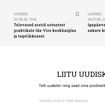
UUDISED
UUDISED
03.08.26, 11:00
29.07.26, 
Tulevased arstid ootustest
Igapäeva
praktikale Ida-Viru keskhaiglas
eakate k
ja tegelikkusest
LIITU UUDIS
Telli uudiskiri ning saad oma postkas