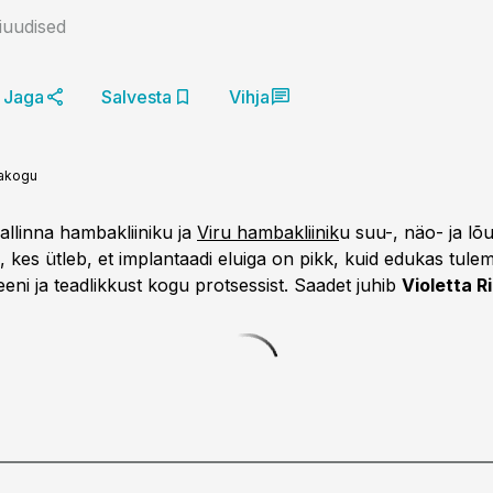
niuudised
Jaga
Salvesta
Vihja
akogu
allinna hambakliiniku ja
Viru hambakliinik
u suu-, näo- ja lõ
, kes ütleb, et implantaadi eluiga on pikk, kuid edukas tul
eni ja teadlikkust kogu protsessist. Saadet juhib
Violetta R