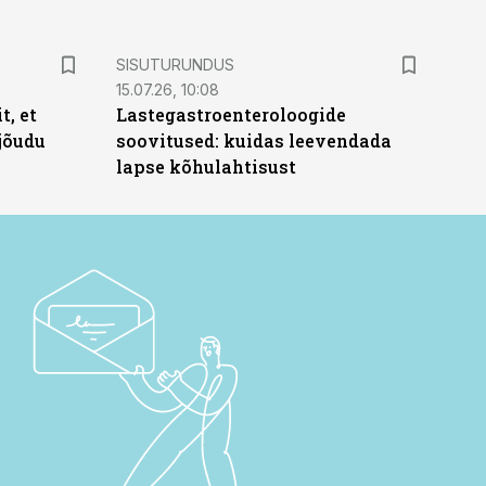
ST
SISUTURUNDUS
15.07.26, 10:08
t, et
Lastegastroenteroloogide
jõudu
soovitused: kuidas leevendada
lapse kõhulahtisust