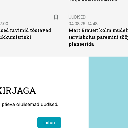
UUDISED
07:00
04.08.26, 14:48
sed ravimid tõstavad
Mart Brauer: kolm mudeli
ukkumisriski
tervishoius paremini töö
planeerida
KIRJAGA
ti päeva olulisemad uudised.
Liitun