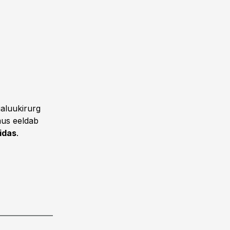
ualuukirurg
emus eeldab
iidas
.