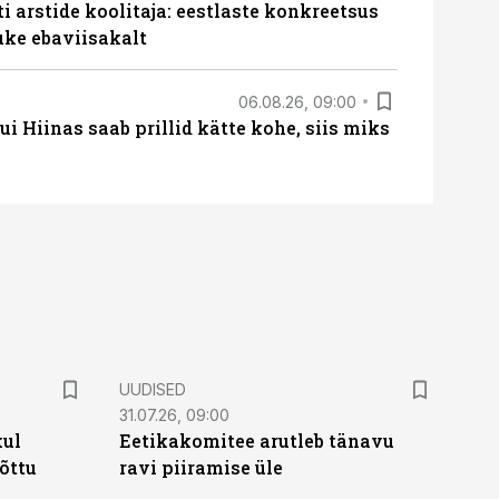
 arstide koolitaja: eestlaste konkreetsus
uke ebaviisakalt
06.08.26, 09:00
 Hiinas saab prillid kätte kohe, siis miks
UUDISED
31.07.26, 09:00
kul
Eetikakomitee arutleb tänavu
tõttu
ravi piiramise üle