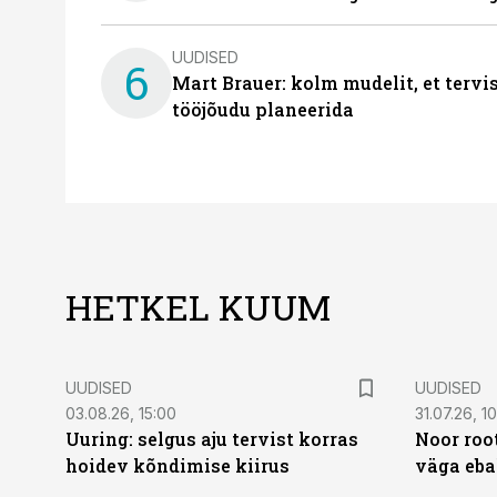
UUDISED
6
Mart Brauer: kolm mudelit, et terv
tööjõudu planeerida
HETKEL KUUM
UUDISED
UUDISED
03.08.26, 15:00
31.07.26, 1
Uuring: selgus aju tervist korras
Noor roo
hoidev kõndimise kiirus
väga eba