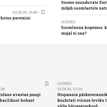
Soome suunduvate Eesti
mõjub soomlastele nat
04.08.26, 14:48
ishoius paremini
UUDISED
Soomlanna kogemus: kui
mujal ei saa?
UUDISED
0:38
03.08.26, 07:00
tslane avastas puugi
Hispaania päikeseranni
harilikust kohast
kuulutati viiruse leviku 
välja häireseisukord