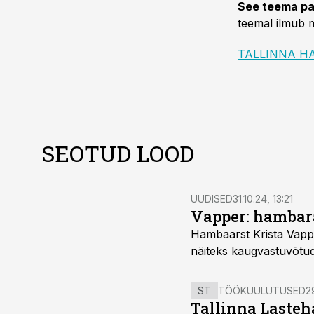
See teema pa
teemal ilmub m
TALLINNA H
SEOTUD LOOD
UUDISED
31.10.24, 13:21
Vapper: hambar
Hambaarst Krista Vappe
näiteks kaugvastuvõtud
ST
TÖÖKUULUTUSED
2
Tallinna Lasteha