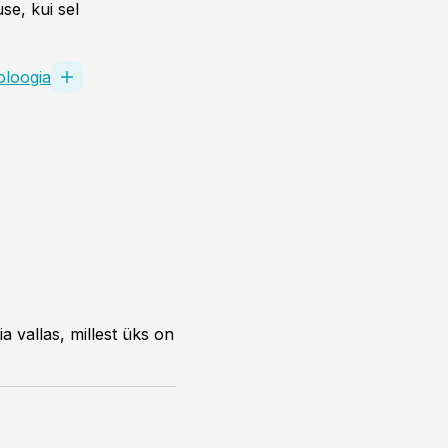
se, kui sel
oloogia
 vallas, millest üks on