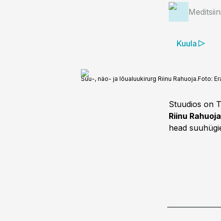
Meditsii
Kuula
Suu-, näo- ja lõualuukirurg Riinu Rahuoja.
Foto:
Er
Stuudios on T
Riinu Rahuoja
head suuhügie