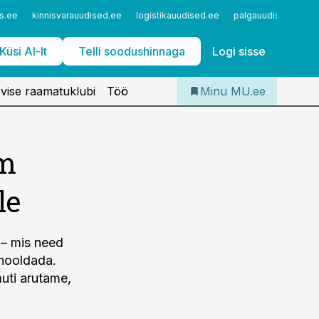
Iseteenindus
s.ee
kinnisvarauudised.ee
logistikauudised.ee
palgauudised.ee
Telli Meditsiiniuudised
Küsi AI-lt
Telli soodushinnaga
Logi sisse
vise raamatuklubi
Töö
Minu MU.ee
im
le
– mis need
 hooldada.
muti arutame,