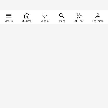
Menüü
Uudised
Raadio
Otsing
AI Chat
Logi sisse
Vana-Lõuna 39/1, 19094 Tallinn
(+372) 667 0111
meditsiiniuudised@aripaev.ee
Tellimisega seotud küsimused:
tellimiskeskus@aripaev.ee
Telli
Reklaam
Firmast
Sisu kasutamisõigused
Ajakirjaniku