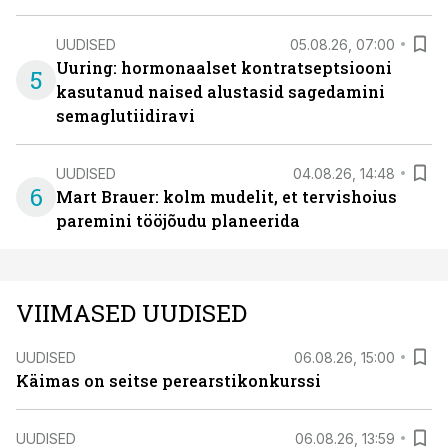
UUDISED
05.08.26, 07:00
Uuring: hormonaalset kontratseptsiooni
5
kasutanud naised alustasid sagedamini
semaglutiidiravi
UUDISED
04.08.26, 14:48
6
Mart Brauer: kolm mudelit, et tervishoius
paremini tööjõudu planeerida
VIIMASED UUDISED
UUDISED
06.08.26, 15:00
Käimas on seitse perearstikonkurssi
UUDISED
06.08.26, 13:59