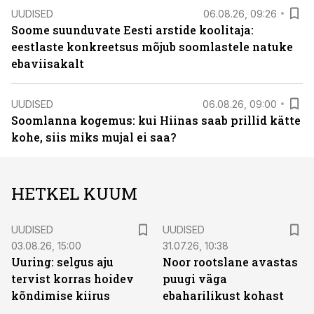
UUDISED
06.08.26, 09:26
Soome suunduvate Eesti arstide koolitaja:
eestlaste konkreetsus mõjub soomlastele natuke
ebaviisakalt
UUDISED
06.08.26, 09:00
Soomlanna kogemus: kui Hiinas saab prillid kätte
kohe, siis miks mujal ei saa?
HETKEL KUUM
UUDISED
UUDISED
03.08.26, 15:00
31.07.26, 10:38
Uuring: selgus aju
Noor rootslane avastas
tervist korras hoidev
puugi väga
kõndimise kiirus
ebaharilikust kohast