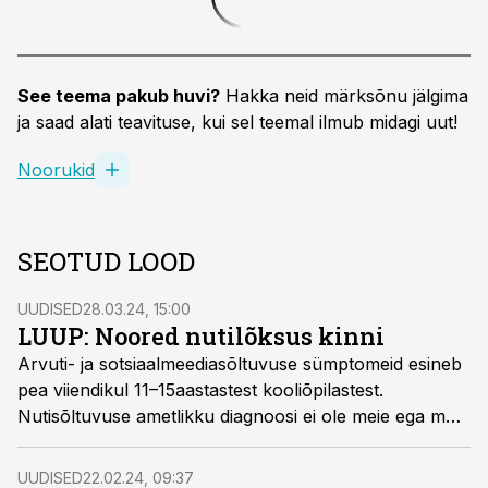
See teema pakub huvi?
Hakka neid märksõnu jälgima
ja saad alati teavituse, kui sel teemal ilmub midagi uut!
Noorukid
SEOTUD LOOD
UUDISED
28.03.24, 15:00
LUUP: Noored nutilõksus kinni
Arvuti- ja sotsiaalmeediasõltuvuse sümptomeid esineb
pea viiendikul 11–15aastastest kooliõpilastest.
Nutisõltuvuse ametlikku diagnoosi ei ole meie ega muu
maailma haiguste klassifikatsioonis, puudub ka
ravijuhend. Hädasolijaid püütakse siiski aidata.
UUDISED
22.02.24, 09:37