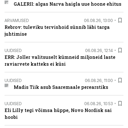
GALERII: algas Narva haigla uue hoone ehitus
ARVAMUSED
06.08.26, 13:00
Rebrov: tuleviku tervishoid sünnib läbi targa
juhtimise
UUDISED
06.08.26, 12:14
ERR: Joller valitsuselt kümneid miljoneid laste
raviarvete katteks ei küsi
UUDISED
06.08.26, 11:00
Madis Tiik asub Saaremaale perearstiks
UUDISED
06.08.26, 10:53
Eli Lilly tegi võimsa hüppe, Novo Nordisk sai
hoobi