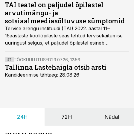
TAI teatel on paljudel õpilastel
arvutimängu- ja
sotsiaalmeediasõltuvuse sümptomid
Tervise arengu instituudi (TAI) 2022. aastal 11–
15aastaste kooliõpilaste seas tehtud tervisekäitumise
uuringust selgus, et paljudel õpilastel esineb
arvutimängu- ja sotsiaalmeediasõltuvuse sümptomeid –
esimest rohkem poistel, teist tüdrukutel.
TÖÖKUULUTUSED
29.07.26, 12:56
ST
Tallinna Lastehaigla otsib arsti
Kandideerimise tähtaeg: 28.08.26
24H
72H
Nädal