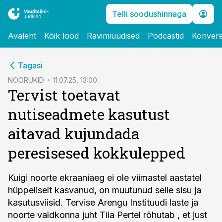
Telli soodushinnaga
Avaleht
Kõik lood
Ravimiuudised
Podcastid
Konvere
cebook
Tagasi
Twitter)
NOORUKID
11.07.25, 13:00
Tervist toetavat
kedIn
nutiseadmete kasutust
ail
aitavad kujundada
k
peresisesed kokkulepped
Kuigi noorte ekraaniaeg ei ole viimastel aastatel
hüppeliselt kasvanud, on muutunud selle sisu ja
kasutusviisid. Tervise Arengu Instituudi laste ja
noorte valdkonna juht Tiia Pertel rõhutab , et just