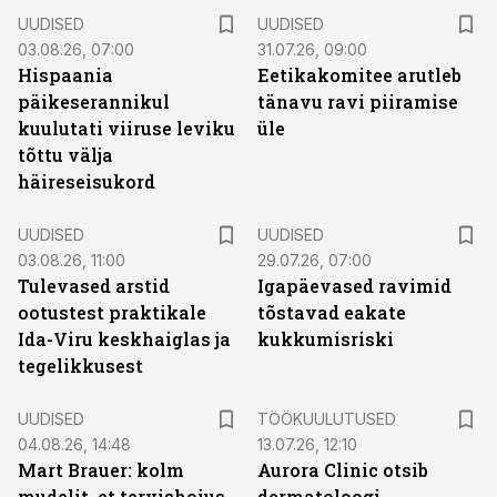
UUDISED
UUDISED
03.08.26, 07:00
31.07.26, 09:00
Hispaania
Eetikakomitee arutleb
päikeserannikul
tänavu ravi piiramise
kuulutati viiruse leviku
üle
tõttu välja
häireseisukord
UUDISED
UUDISED
03.08.26, 11:00
29.07.26, 07:00
Tulevased arstid
Igapäevased ravimid
ootustest praktikale
tõstavad eakate
Ida-Viru keskhaiglas ja
kukkumisriski
tegelikkusest
ST
UUDISED
TÖÖKUULUTUSED
04.08.26, 14:48
13.07.26, 12:10
Mart Brauer: kolm
Aurora Clinic otsib
mudelit, et tervishoius
dermatoloogi