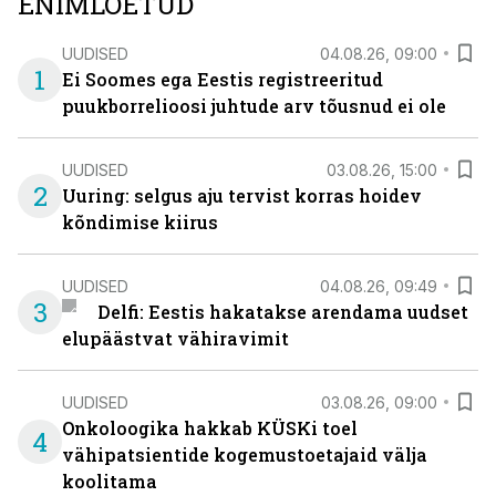
ENIMLOETUD
UUDISED
04.08.26, 09:00
1
Ei Soomes ega Eestis registreeritud
puukborrelioosi juhtude arv tõusnud ei ole
UUDISED
03.08.26, 15:00
2
Uuring: selgus aju tervist korras hoidev
kõndimise kiirus
UUDISED
04.08.26, 09:49
3
Delfi: Eestis hakatakse arendama uudset
elupäästvat vähiravimit
UUDISED
03.08.26, 09:00
Onkoloogika hakkab KÜSKi toel
4
vähipatsientide kogemustoetajaid välja
koolitama