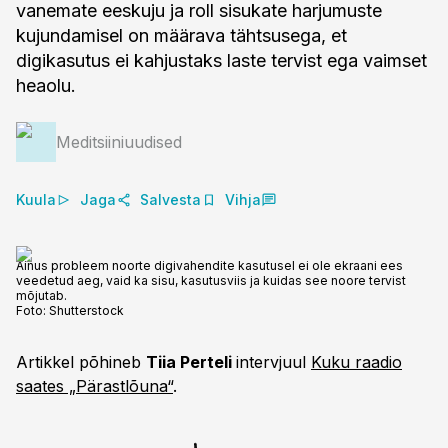
vanemate eeskuju ja roll sisukate harjumuste
kujundamisel on määrava tähtsusega, et
digikasutus ei kahjustaks laste tervist ega vaimset
heaolu.
Meditsiiniuudised
Kuula
Jaga
Salvesta
Vihja
Ainus probleem noorte digivahendite kasutusel ei ole ekraani ees
veedetud aeg, vaid ka sisu, kasutusviis ja kuidas see noore tervist
mõjutab.
Foto:
Shutterstock
Artikkel põhineb
Tiia Perteli
intervjuul
Kuku raadio
saates „Pärastlõuna“
.