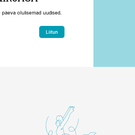
ti päeva olulisemad uudised.
Liitun