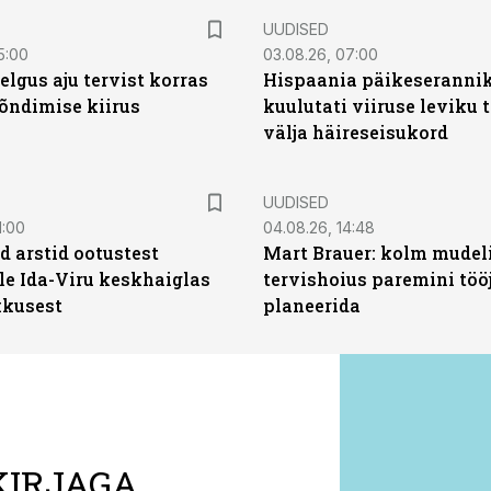
UUDISED
5:00
03.08.26, 07:00
elgus aju tervist korras
Hispaania päikeseranni
õndimise kiirus
kuulutati viiruse leviku 
välja häireseisukord
UUDISED
1:00
04.08.26, 14:48
d arstid ootustest
Mart Brauer: kolm mudeli
le Ida-Viru keskhaiglas
tervishoius paremini töö
kkusest
planeerida
KIRJAGA