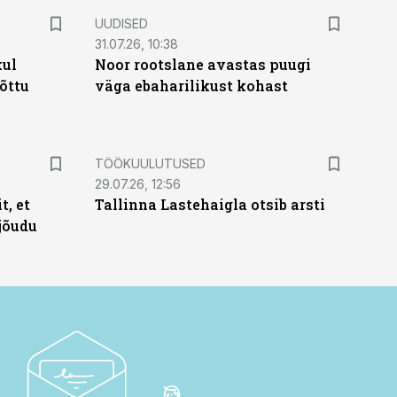
UUDISED
31.07.26, 10:38
kul
Noor rootslane avastas puugi
tõttu
väga ebaharilikust kohast
ST
TÖÖKUULUTUSED
29.07.26, 12:56
t, et
Tallinna Lastehaigla otsib arsti
jõudu