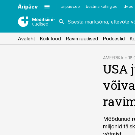
Kardioloogia
Uroloogia
aripaev.ee
bestmarketing.ee
dv.ee
Kirurgia
Vaktsineerimine
Naistehaigused
Avaleht
Kõik lood
Ravimiuudised
Podcastid
Ko
cebook
AMEERIKA
18.
USA j
Twitter)
kedIn
võiva
ail
ravim
k
Möödunud ree
miljonid täi
võtmist.