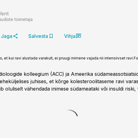
Vent
uudiste toimetaja
Jaga
Salvesta
Vihja
, et kui ravi alustada varakult, ei pruugi inimene vajada nii intensiivset ravi.
Fo
ioloogide kolleegium (ACC) ja Ameerika südameassotsiats
eheküljelises juhises, et kõrge kolesteroolitaseme ravi var
b oluliselt vähendada inimese südameataki või insuldi riski