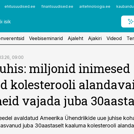
ehitusuudised.ee
finantsuudised.ee
aritehnoloogia.ee
kaubandu
nverentsid
Veebiseminarid
Ajaleht
Ajakiri
Videod
Ter
03.26, 09:00
uhis: miljonid inimesed
d kolesterooli alandava
eid vajada juba 30aasta
del avaldatud Ameerika Ühendriikide uue juhise koha
skasvanud juba 30aastaselt kaaluma kolesterooli alanda