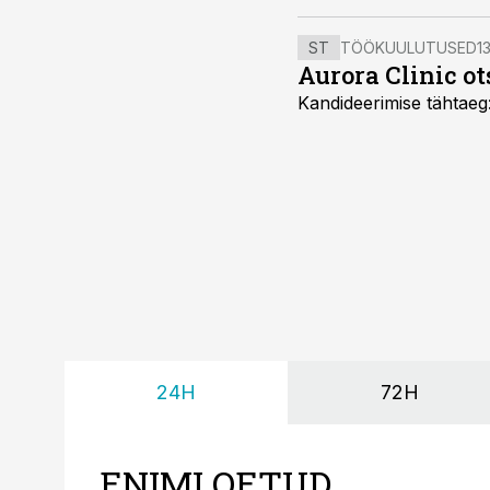
ST
TÖÖKUULUTUSED
13
Aurora Clinic ot
Kandideerimise tähtaeg
24H
72H
ENIMLOETUD