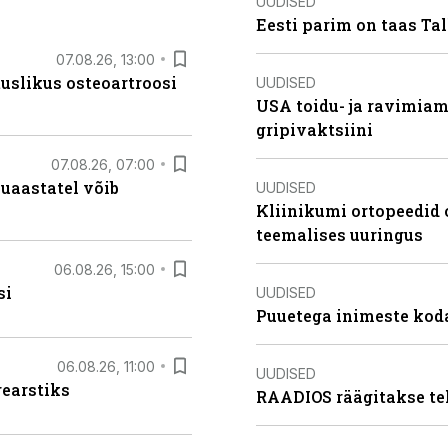
UUDISED
Eesti parim on taas Tal
07.08.26, 13:00
tuslikus osteoartroosi
UUDISED
USA toidu- ja ravimia
gripivaktsiini
07.08.26, 07:00
uaastatel võib
UUDISED
Kliinikumi ortopeedid 
teemalises uuringus
06.08.26, 15:00
si
UUDISED
Puuetega inimeste koda
06.08.26, 11:00
UUDISED
rearstiks
RAADIOS räägitakse te