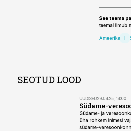
See teema pa
teemal ilmub m
Ameerika
SEOTUD LOOD
UUDISED
29.04.25, 14:00
Südame-veresoon
Südame- ja veresoonkon
üha rohkem inimesi va
südame-veresoonkonna 