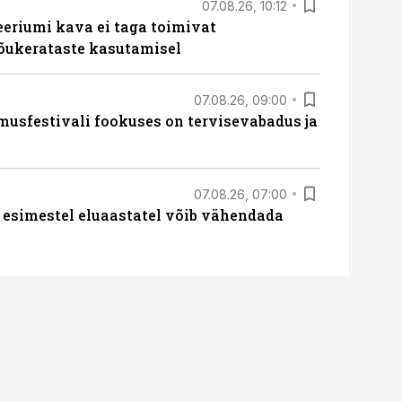
07.08.26, 10:12
teeriumi kava ei taga toimivat
tõukerataste kasutamisel
07.08.26, 09:00
sfestivali fookuses on tervisevabadus ja
07.08.26, 07:00
 esimestel eluaastatel võib vähendada