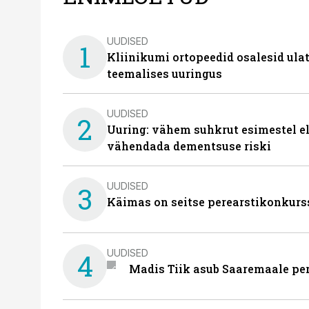
UUDISED
1
Kliinikumi ortopeedid osalesid ula
teemalises uuringus
UUDISED
2
Uuring: vähem suhkrut esimestel el
vähendada dementsuse riski
UUDISED
3
Käimas on seitse perearstikonkurs
UUDISED
4
Madis Tiik asub Saaremaale pe