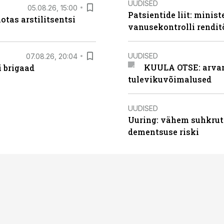
UUDISED
05.08.26, 15:00
Patsientide liit: minis
otas arstilitsentsi
vanusekontrolli rendi
UUDISED
07.08.26, 20:04
KUULA OTSE: arvamu
i brigaad
tulevikuvõimalused
UUDISED
Uuring: vähem suhkrut
dementsuse riski