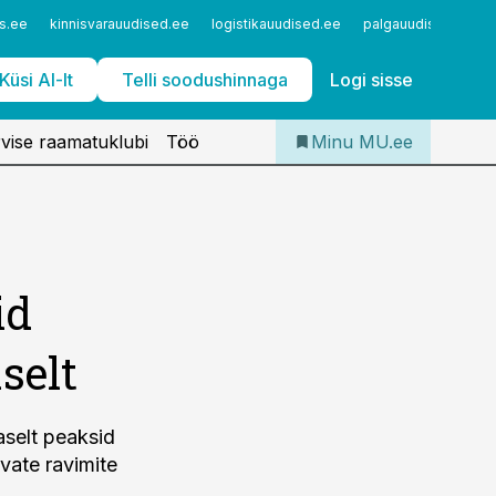
Iseteenindus
s.ee
kinnisvarauudised.ee
logistikauudised.ee
palgauudised.ee
Telli Meditsiiniuudised
Küsi AI-lt
Telli soodushinnaga
Logi sisse
vise raamatuklubi
Töö
Minu MU.ee
id
selt
selt peaksid
vate ravimite