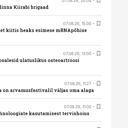
07.08.26, 20:04
linna Kiirabi brigaad
07.08.26, 15:00
met kiitis heaks esimese mRNApõhise
07.08.26, 13:00
osalesid ulatuslikus osteoartroosi
07.08.26, 11:27
 on arvamusfestivalil väljas oma alaga
07.08.26, 11:00
hnoloogiate kasutamisest tervishoius