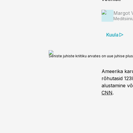
Margot 
Meditsiini
Kuula
Seniste juhiste kriitiku arvates on uue juhise pluss
Ameerika kard
rõhutasid 123l
alustamine või
CNN
.