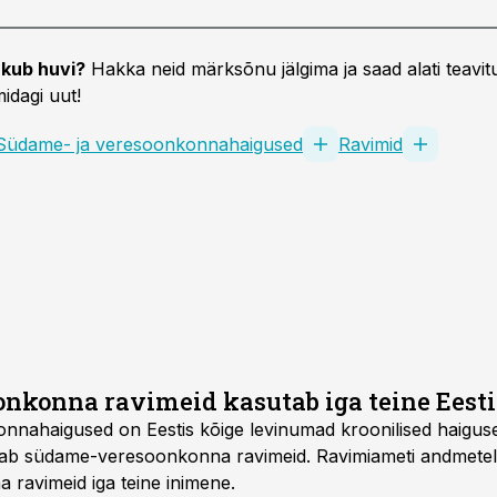
kub huvi?
Hakka neid märksõnu jälgima ja saad alati teavitu
idagi uut!
Südame- ja veresoonkonnahaigused
Ravimid
konna ravimeid kasutab iga teine Eesti
nahaigused on Eestis kõige levinumad kroonilised haigused.
jab südame-veresoonkonna ravimeid. Ravimiameti andmetel 
ravimeid iga teine inimene.