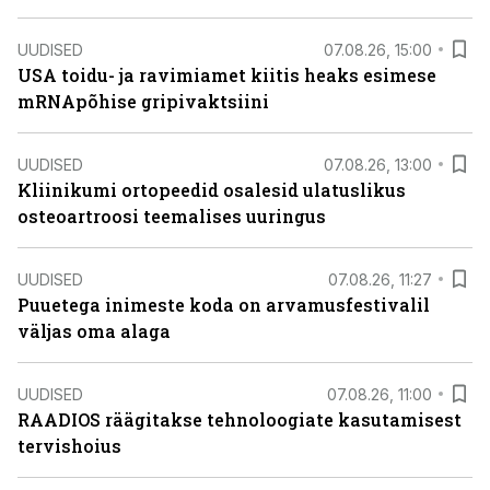
UUDISED
07.08.26, 15:00
USA toidu- ja ravimiamet kiitis heaks esimese
mRNApõhise gripivaktsiini
UUDISED
07.08.26, 13:00
Kliinikumi ortopeedid osalesid ulatuslikus
osteoartroosi teemalises uuringus
UUDISED
07.08.26, 11:27
Puuetega inimeste koda on arvamusfestivalil
väljas oma alaga
UUDISED
07.08.26, 11:00
RAADIOS räägitakse tehnoloogiate kasutamisest
tervishoius