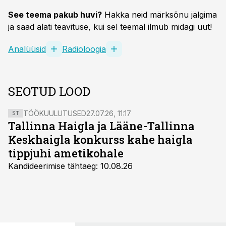
See teema pakub huvi?
Hakka neid märksõnu jälgima
ja saad alati teavituse, kui sel teemal ilmub midagi uut!
Analüüsid
Radioloogia
SEOTUD LOOD
TÖÖKUULUTUSED
27.07.26, 11:17
ST
Tallinna Haigla ja Lääne-Tallinna
Keskhaigla konkurss kahe haigla
tippjuhi ametikohale
Kandideerimise tähtaeg: 10.08.26