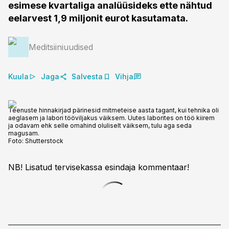
esimese kvartaliga analüüsideks ette nähtud
eelarvest 1,9 miljonit eurot kasutamata.
Meditsiiniuudised
Kuula
Jaga
Salvesta
Vihja
Teenuste hinnakirjad pärinesid mitmeteise aasta tagant, kui tehnika oli
aeglasem ja labori tööviljakus väiksem. Uutes laborites on töö kiirem
ja odavam ehk selle omahind oluliselt väiksem, tulu aga seda
magusam.
Foto:
Shutterstock
NB! Lisatud tervisekassa esindaja kommentaar!