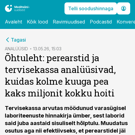
Telli soodushinnaga
Avaleht
Kõik lood
Ravimiuudised
Podcastid
Konvere
cebook
Tagasi
Twitter)
ANALÜÜSID
13.05.26, 15:03
Õhtuleht: perearstid ja
kedIn
tervisekassa analüüsivad,
ail
kuidas kolme kuuga pea
k
kaks miljonit kokku hoiti
Tervisekassa arvutas möödunud varasügisel
laboriteenuste hinnakirja ümber, sest laborid
said juba aastaid sisuliselt hõlptulu. Muudatus
osutus aga nii efektiivseks, et perearstidel jäi