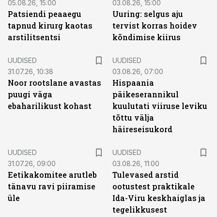
05.08.26, 15:00
03.08.26, 15:00
Patsiendi peaaegu
Uuring: selgus aju
tapnud kirurg kaotas
tervist korras hoidev
arstilitsentsi
kõndimise kiirus
UUDISED
UUDISED
31.07.26, 10:38
03.08.26, 07:00
Noor rootslane avastas
Hispaania
puugi väga
päikeserannikul
ebaharilikust kohast
kuulutati viiruse leviku
tõttu välja
häireseisukord
UUDISED
UUDISED
31.07.26, 09:00
03.08.26, 11:00
Eetikakomitee arutleb
Tulevased arstid
tänavu ravi piiramise
ootustest praktikale
üle
Ida-Viru keskhaiglas ja
tegelikkusest