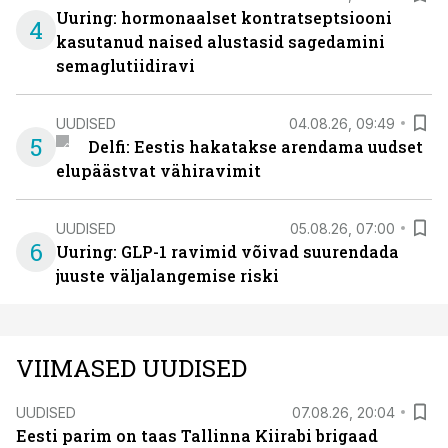
Uuring: hormonaalset kontratseptsiooni
4
kasutanud naised alustasid sagedamini
semaglutiidiravi
UUDISED
04.08.26, 09:49
5
Delfi: Eestis hakatakse arendama uudset
elupäästvat vähiravimit
UUDISED
05.08.26, 07:00
6
Uuring: GLP-1 ravimid võivad suurendada
juuste väljalangemise riski
VIIMASED UUDISED
UUDISED
07.08.26, 20:04
Eesti parim on taas Tallinna Kiirabi brigaad