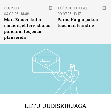
ST
UUDISED
TÖÖKUULUTUSED
04.08.26, 14:48
09.07.26, 13:17
Mart Brauer: kolm
Pärnu Haigla pakub
mudelit, et tervishoius
tööd naistearstile
paremini tööjõudu
planeerida
LIITU UUDISKIRJAGA