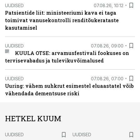
UUDISED
07.08.26, 10:12
Patsientide liit: ministeeriumi kava ei taga
toimivat vanusekontrolli renditõukerataste
kasutamisel
UUDISED
07.08.26, 09:00
KUULA OTSE: arvamusfestivali fookuses on
tervisevabadus ja tulevikuvõimalused
UUDISED
07.08.26, 07:00
Uuring: vähem suhkrut esimestel eluaastatel võib
vähendada dementsuse riski
HETKEL KUUM
UUDISED
UUDISED