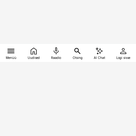
Menüü
Uudised
Raadio
Otsing
AI Chat
Logi sisse
Vana-Lõuna 39/1, 19094 Tallinn
(+372) 667 0111
meditsiiniuudised@aripaev.ee
Tellimisega seotud küsimused:
tellimiskeskus@aripaev.ee