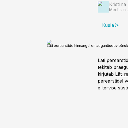
Kristiina
Meditsiini
Kuula
Läti perearstide hinnangul on aeganõudev bürokr
Läti perearst
tekitab praeg
kirjutab
Läti 
perearstidel v
e-tervise süst