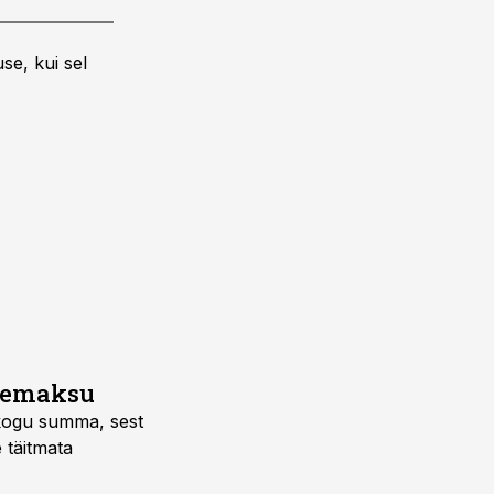
se, kui sel
ttemaksu
e kogu summa, sest
e täitmata