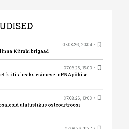
UDISED
07.08.26, 20:04
linna Kiirabi brigaad
07.08.26, 15:00
met kiitis heaks esimese mRNApõhise
07.08.26, 13:00
osalesid ulatuslikus osteoartroosi
07.08.26, 11:27