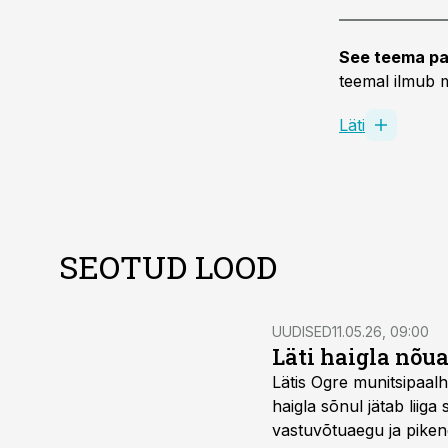
See teema pa
teemal ilmub m
Läti
SEOTUD LOOD
UUDISED
11.05.26, 09:00
Läti haigla nõu
Lätis Ogre munitsipaalh
haigla sõnul jätab liiga
vastuvõtuaegu ja pikend