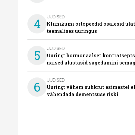
UUDISED
4
Kliinikumi ortopeedid osalesid ula
teemalises uuringus
UUDISED
5
Uuring: hormonaalset kontratsept
naised alustasid sagedamini semag
UUDISED
6
Uuring: vähem suhkrut esimestel el
vähendada dementsuse riski