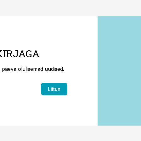
KIRJAGA
ti päeva olulisemad uudised.
Liitun