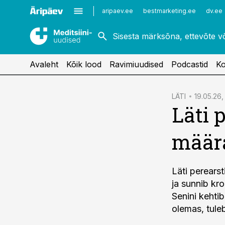
Kardioloogia
Uroloogia
aripaev.ee
bestmarketing.ee
dv.ee
Kirurgia
Vaktsineerimine
Naistehaigused
Avaleht
Kõik lood
Ravimiuudised
Podcastid
Ko
cebook
LÄTI
19.05.26,
Läti 
Twitter)
kedIn
määra
ail
k
Läti perears
ja sunnib kro
Senini kehti
olemas, tule