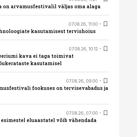
 on arvamusfestivalil väljas oma alaga
07.08.26, 11:00
hnoloogiate kasutamisest tervishoius
07.08.26, 10:12
teeriumi kava ei taga toimivat
tõukerataste kasutamisel
07.08.26, 09:00
sfestivali fookuses on tervisevabadus ja
07.08.26, 07:00
 esimestel eluaastatel võib vähendada