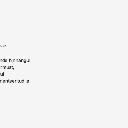
tock
ende hinnangul
ormust,
ul
menteeritud ja