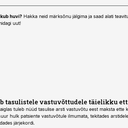
kub huvi?
Hakka neid märksõnu jälgima ja saad alati teavitu
idagi uut!
ab tasulistele vastuvõttudele täielikku e
aiglas tuleb nüüd tasulise arsti vastuvõtu eest maksta ett
 suur hulk patsiente vastuvõtule ilmumata, tekitades arstidel
ades järjekordi.