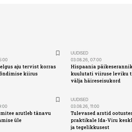
UUDISED
5:00
03.08.26, 07:00
elgus aju tervist korras
Hispaania päikeseranni
õndimise kiirus
kuulutati viiruse leviku 
välja häireseisukord
UUDISED
9:00
03.08.26, 11:00
mitee arutleb tänavu
Tulevased arstid ootuste
amise üle
praktikale Ida-Viru kesk
ja tegelikkusest