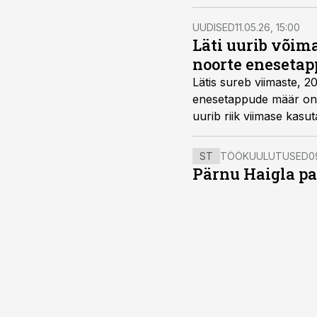
UUDISED
11.05.26, 15:00
Läti uurib võim
noorte enesetap
Lätis sureb viimaste, 
enesetappude määr on k
uurib riik viimase kasut
ST
TÖÖKUULUTUSED
0
Pärnu Haigla pa