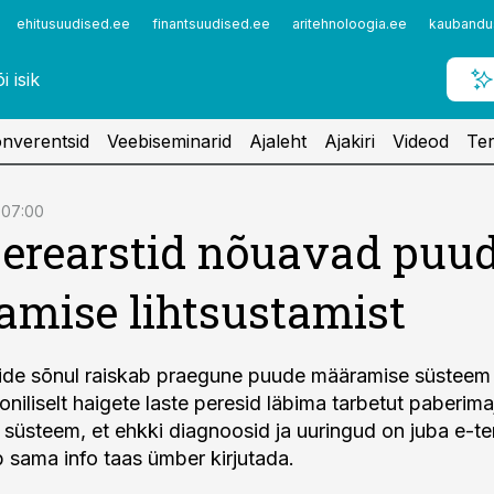
ehitusuudised.ee
finantsuudised.ee
aritehnoloogia.ee
kaubandu
nverentsid
Veebiseminarid
Ajaleht
Ajakiri
Videod
Ter
 07:00
perearstid nõuavad puu
mise lihtsustamist
tide sõnul raiskab praegune puude määramise süsteem
oniliselt haigete laste peresid läbima tarbetut paberim
b süsteem, et ehkki diagnoosid ja uuringud on juba e-te
b sama info taas ümber kirjutada.