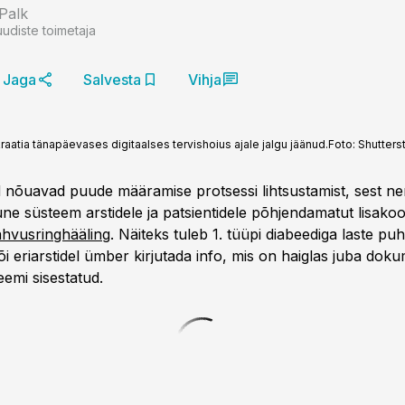
 Palk
uudiste toimetaja
Jaga
Salvesta
Vihja
aatia tänapäevases digitaalses tervishoius ajale jalgu jäänud.
Foto:
Shutters
id nõuavad puude määramise protsessi lihtsustamist, sest n
une süsteem arstidele ja patsientidele põhjendamatut lisako
rahvusringhääling
. Näiteks tuleb 1. tüüpi diabeediga laste puh
õi eriarstidel ümber kirjutada info, mis on haiglas juba doku
eemi sisestatud.