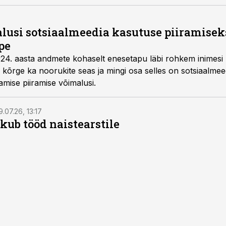
alusi sotsiaalmeedia kasutuse piiramisek
pe
2024. aasta andmete kohaselt enesetapu läbi rohkem inimesi 
õrge ka noorukite seas ja mingi osa selles on sotsiaalmeed
amise piiramise võimalusi.
9.07.26, 13:17
kub tööd naistearstile