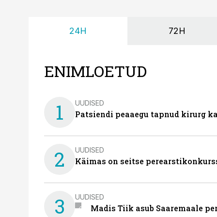
24H
72H
ENIMLOETUD
UUDISED
1
Patsiendi peaaegu tapnud kirurg ka
UUDISED
2
Käimas on seitse perearstikonkurs
UUDISED
3
Madis Tiik asub Saaremaale pe