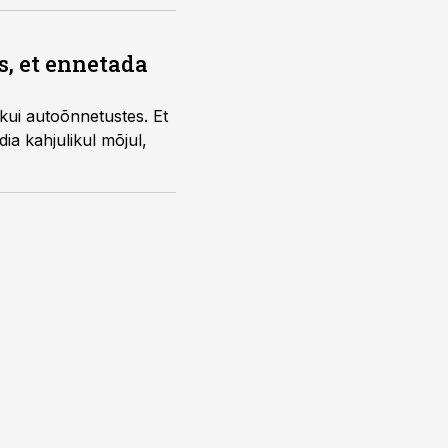
s, et ennetada
kui autoõnnetustes. Et
ia kahjulikul mõjul,