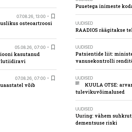
Puuetega inimeste koda
07.08.26, 13:00
tuslikus osteoartroosi
UUDISED
RAADIOS räägitakse te
UUDISED
05.08.26, 07:00
Patsientide liit: minis
siooni kasutanud
vanusekontrolli rendi
lutiidiravi
UUDISED
07.08.26, 07:00
KUULA OTSE: arvamu
uaastatel võib
tulevikuvõimalused
UUDISED
Uuring: vähem suhkrut
dementsuse riski