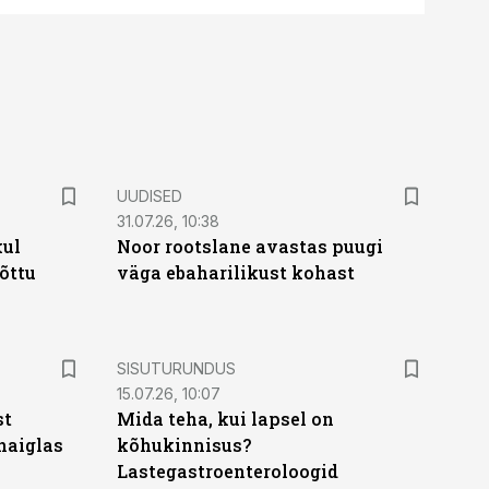
UUDISED
31.07.26, 10:38
kul
Noor rootslane avastas puugi
tõttu
väga ebaharilikust kohast
ST
SISUTURUNDUS
15.07.26, 10:07
st
Mida teha, kui lapsel on
haiglas
kõhukinnisus?
Lastegastroenteroloogid