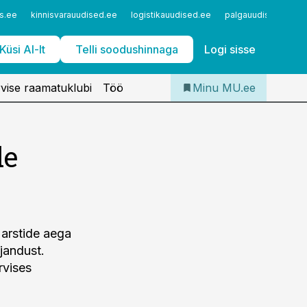
Iseteenindus
s.ee
kinnisvarauudised.ee
logistikauudised.ee
palgauudised.ee
Telli Meditsiiniuudised
Küsi AI-lt
Telli soodushinnaga
Logi sisse
vise raamatuklubi
Töö
Minu MU.ee
de
 arstide aega
ajandust.
rvises