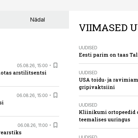
Nädal
VIIMASED U
UUDISED
Eesti parim on taas Tal
05.08.26, 15:00
otas arstilitsentsi
UUDISED
USA toidu- ja ravimia
gripivaktsiini
06.08.26, 15:00
si
UUDISED
Kliinikumi ortopeedid 
teemalises uuringus
06.08.26, 11:00
rearstiks
UUDISED