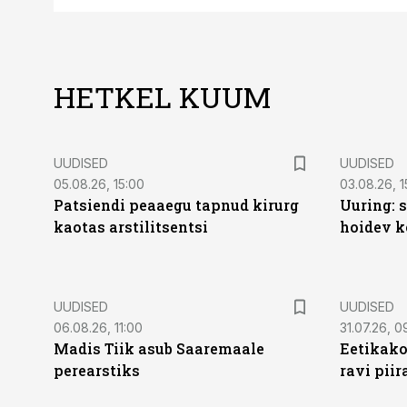
HETKEL KUUM
UUDISED
UUDISED
05.08.26, 15:00
03.08.26, 1
Patsiendi peaaegu tapnud kirurg
Uuring: s
kaotas arstilitsentsi
hoidev k
UUDISED
UUDISED
06.08.26, 11:00
31.07.26, 0
Madis Tiik asub Saaremaale
Eetikako
perearstiks
ravi piir