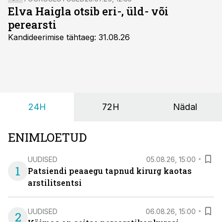
Elva Haigla otsib eri-, üld- või
perearsti
Kandideerimise tähtaeg: 31.08.26
24H
72H
Nädal
ENIMLOETUD
UUDISED
05.08.26, 15:00
1
Patsiendi peaaegu tapnud kirurg kaotas
arstilitsentsi
UUDISED
06.08.26, 15:00
2