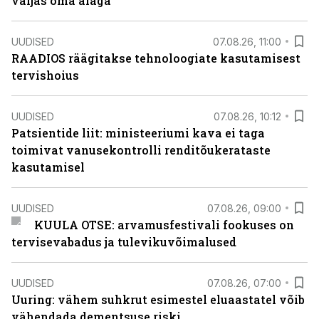
väljas oma alaga
UUDISED
07.08.26, 11:00
RAADIOS räägitakse tehnoloogiate kasutamisest
tervishoius
UUDISED
07.08.26, 10:12
Patsientide liit: ministeeriumi kava ei taga
toimivat vanusekontrolli renditõukerataste
kasutamisel
UUDISED
07.08.26, 09:00
KUULA OTSE: arvamusfestivali fookuses on
tervisevabadus ja tulevikuvõimalused
UUDISED
07.08.26, 07:00
Uuring: vähem suhkrut esimestel eluaastatel võib
vähendada dementsuse riski