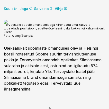
Kuula
Jaga
Salvesta
Vihja
Terveystalo soovib omandamisega kiirendada oma kasvu ja
tugevdada positsiooni, et ettevõte teenindaks kokku ligi kahte miljonit
klienti.
Foto:
Alamy/Scanpix
Ülekaalukalt soomlaste omanduses olev ja Helsingi
börsil noteeritud Soome suurim tervishoiuteenuse
pakkuja Terveystalo omandab optikaketi Silmäasema
sularaha ja aktsiate eest, ostuhind on ligikaudu 574
miljonit eurot, kirjutab Yle. Terveystalo teatel jääb
Silmäasema bränd omandamisega samaks ning
optikakett tegutseb edasi Terveystalo uue
ärisegmendina.