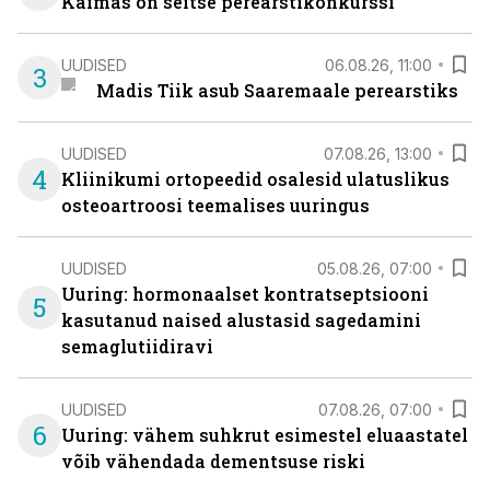
Käimas on seitse perearstikonkurssi
UUDISED
06.08.26, 11:00
3
Madis Tiik asub Saaremaale perearstiks
UUDISED
07.08.26, 13:00
4
Kliinikumi ortopeedid osalesid ulatuslikus
osteoartroosi teemalises uuringus
UUDISED
05.08.26, 07:00
Uuring: hormonaalset kontratseptsiooni
5
kasutanud naised alustasid sagedamini
semaglutiidiravi
UUDISED
07.08.26, 07:00
6
Uuring: vähem suhkrut esimestel eluaastatel
võib vähendada dementsuse riski