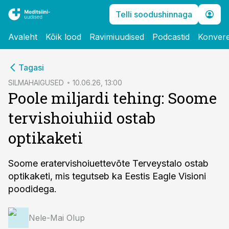
Telli soodushinnaga
Avaleht
Kõik lood
Ravimiuudised
Podcastid
Konvere
cebook
Tagasi
Twitter)
SILMAHAIGUSED
10.06.26, 13:00
Poole miljardi tehing: Soome
kedIn
tervishoiuhiid ostab
ail
optikaketi
k
Soome eratervishoiuettevõte Terveystalo ostab
optikaketi, mis tegutseb ka Eestis Eagle Visioni
poodidega.
Nele-Mai Olup