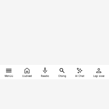
Menüü
Uudised
Raadio
Otsing
AI Chat
Logi sisse
Vana-Lõuna 39/1, 19094 Tallinn
(+372) 667 0111