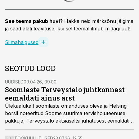
See teema pakub huvi?
Hakka neid märksõnu jälgima
ja saad alati teavituse, kui sel teemal ilmub midagi uut!
Silmahaigused
SEOTUD LOOD
UUDISED
09.04.26, 09:00
Soomlaste Terveystalo juhtkonnast
eemaldati ainus arst
Ülekaalukalt soomlaste omanduses oleva ja Helsingi
börsil noteeritud Soome suurima tervishoiuteenuse
pakkuja, Terveystalo aktsiaseltsi juhatusest eemaldati
ainus arst.
TÖÖKUULUTUSED
23.07.26, 12:55
ST