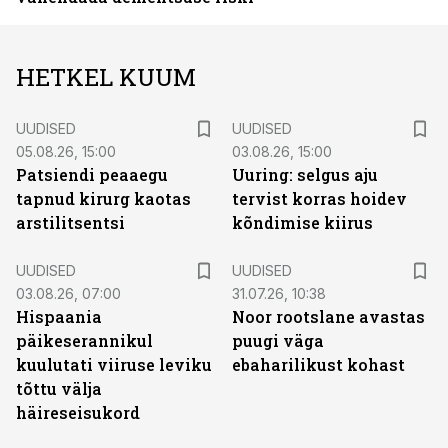
HETKEL KUUM
UUDISED
UUDISED
05.08.26, 15:00
03.08.26, 15:00
Patsiendi peaaegu
Uuring: selgus aju
tapnud kirurg kaotas
tervist korras hoidev
arstilitsentsi
kõndimise kiirus
UUDISED
UUDISED
03.08.26, 07:00
31.07.26, 10:38
Hispaania
Noor rootslane avastas
päikeserannikul
puugi väga
kuulutati viiruse leviku
ebaharilikust kohast
tõttu välja
häireseisukord