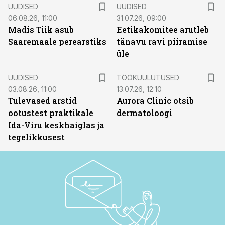
UUDISED
UUDISED
06.08.26, 11:00
31.07.26, 09:00
Madis Tiik asub
Eetikakomitee arutleb
Saaremaale perearstiks
tänavu ravi piiramise
üle
ST
UUDISED
TÖÖKUULUTUSED
03.08.26, 11:00
13.07.26, 12:10
Tulevased arstid
Aurora Clinic otsib
ootustest praktikale
dermatoloogi
Ida-Viru keskhaiglas ja
tegelikkusest