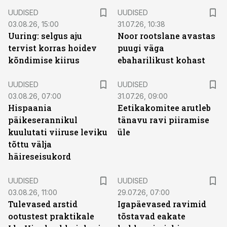
UUDISED
UUDISED
03.08.26, 15:00
31.07.26, 10:38
Uuring: selgus aju
Noor rootslane avastas
tervist korras hoidev
puugi väga
kõndimise kiirus
ebaharilikust kohast
UUDISED
UUDISED
03.08.26, 07:00
31.07.26, 09:00
Hispaania
Eetikakomitee arutleb
päikeserannikul
tänavu ravi piiramise
kuulutati viiruse leviku
üle
tõttu välja
häireseisukord
UUDISED
UUDISED
03.08.26, 11:00
29.07.26, 07:00
Tulevased arstid
Igapäevased ravimid
ootustest praktikale
tõstavad eakate