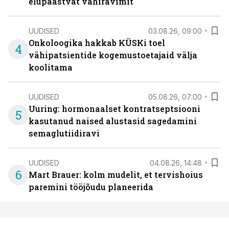
elupäästvat vähiravimit
UUDISED
03.08.26, 09:00
Onkoloogika hakkab KÜSKi toel
4
vähipatsientide kogemustoetajaid välja
koolitama
UUDISED
05.08.26, 07:00
Uuring: hormonaalset kontratseptsiooni
5
kasutanud naised alustasid sagedamini
semaglutiidiravi
UUDISED
04.08.26, 14:48
6
Mart Brauer: kolm mudelit, et tervishoius
paremini tööjõudu planeerida