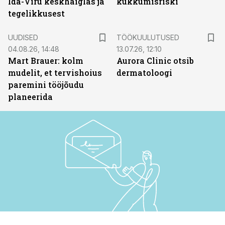
Ida-Viru keskhaiglas ja
kukkumisriski
tegelikkusest
ST
UUDISED
TÖÖKUULUTUSED
04.08.26, 14:48
13.07.26, 12:10
Mart Brauer: kolm
Aurora Clinic otsib
mudelit, et tervishoius
dermatoloogi
paremini tööjõudu
planeerida