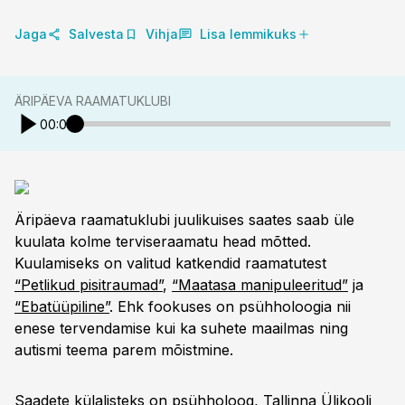
Jaga
Salvesta
Vihja
Lisa lemmikuks
ÄRIPÄEVA RAAMATUKLUBI
00:00
Äripäeva raamatuklubi juulikuises saates saab üle
kuulata kolme terviseraamatu head mõtted.
Kuulamiseks on valitud katkendid raamatutest
“Petlikud pisitraumad”
,
“Maatasa manipuleeritud”
ja
“Ebatüüpiline”
. Ehk fookuses on psühholoogia nii
enese tervendamise kui ka suhete maailmas ning
autismi teema parem mõistmine.
Saadete külalisteks on psühholoog, Tallinna Ülikooli