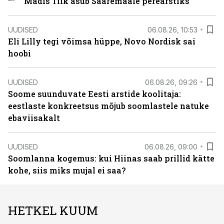
Madis Tiik asub Saaremaale perearstiks
UUDISED
06.08.26, 10:53
Eli Lilly tegi võimsa hüppe, Novo Nordisk sai
hoobi
UUDISED
06.08.26, 09:26
Soome suunduvate Eesti arstide koolitaja:
eestlaste konkreetsus mõjub soomlastele natuke
ebaviisakalt
UUDISED
06.08.26, 09:00
Soomlanna kogemus: kui Hiinas saab prillid kätte
kohe, siis miks mujal ei saa?
HETKEL KUUM