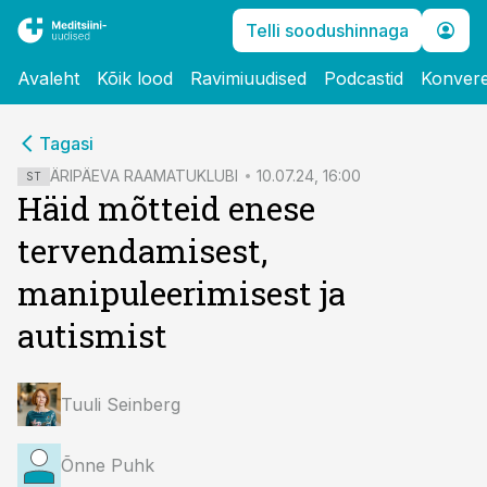
Telli soodushinnaga
Avaleht
Kõik lood
Ravimiuudised
Podcastid
Konvere
cebook
cebook
Tagasi
Twitter)
Twitter)
ÄRIPÄEVA RAAMATUKLUBI
10.07.24, 16:00
ST
Häid mõtteid enese
kedIn
kedIn
tervendamisest,
ail
ail
manipuleerimisest ja
k
k
autismist
Tuuli Seinberg
Õnne Puhk