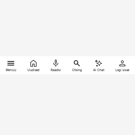
Menüü
Uudised
Raadio
Otsing
AI Chat
Logi sisse
Vana-Lõuna 39/1, 19094 Tallinn
(+372) 667 0111
meditsiiniuudised@aripaev.ee
Tellimisega seotud küsimused:
tellimiskeskus@aripaev.ee