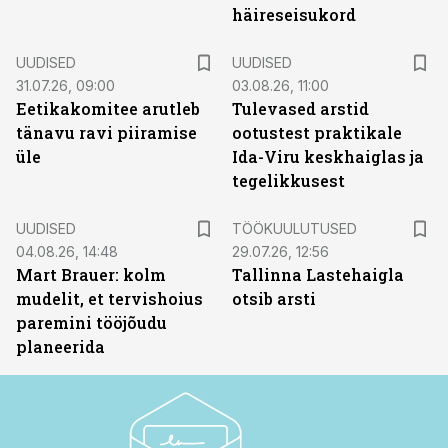
häireseisukord
UUDISED
UUDISED
31.07.26, 09:00
03.08.26, 11:00
Eetikakomitee arutleb
Tulevased arstid
tänavu ravi piiramise
ootustest praktikale
üle
Ida-Viru keskhaiglas ja
tegelikkusest
ST
UUDISED
TÖÖKUULUTUSED
04.08.26, 14:48
29.07.26, 12:56
Mart Brauer: kolm
Tallinna Lastehaigla
mudelit, et tervishoius
otsib arsti
paremini tööjõudu
planeerida