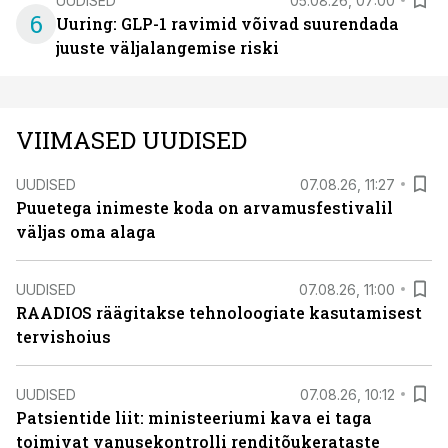
UUDISED
05.08.26, 07:00
6
Uuring: GLP-1 ravimid võivad suurendada
juuste väljalangemise riski
VIIMASED UUDISED
UUDISED
07.08.26, 11:27
Puuetega inimeste koda on arvamusfestivalil
väljas oma alaga
UUDISED
07.08.26, 11:00
RAADIOS räägitakse tehnoloogiate kasutamisest
tervishoius
UUDISED
07.08.26, 10:12
Patsientide liit: ministeeriumi kava ei taga
toimivat vanusekontrolli renditõukerataste