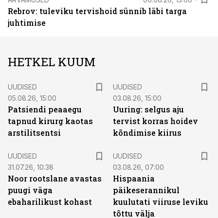
Rebrov: tuleviku tervishoid sünnib läbi targa
juhtimise
HETKEL KUUM
UUDISED
UUDISED
05.08.26, 15:00
03.08.26, 15:00
Patsiendi peaaegu
Uuring: selgus aju
tapnud kirurg kaotas
tervist korras hoidev
arstilitsentsi
kõndimise kiirus
UUDISED
UUDISED
31.07.26, 10:38
03.08.26, 07:00
Noor rootslane avastas
Hispaania
puugi väga
päikeserannikul
ebaharilikust kohast
kuulutati viiruse leviku
tõttu välja