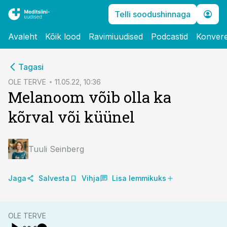
Telli soodushinnaga
Avaleht
Kõik lood
Ravimiuudised
Podcastid
Konvere
cebook
cebook
Tagasi
Twitter)
Twitter)
OLE TERVE
11.05.22, 10:36
Melanoom võib olla ka
kedIn
kedIn
kõrval või küünel
ail
ail
k
k
Tuuli Seinberg
Jaga
Salvesta
Vihja
Lisa lemmikuks
OLE TERVE