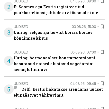
UUDISED
04.08.26, 09:00
2
Ei Soomes ega Eestis registreeritud
puukborrelioosi juhtude arv tõusnud ei ole
UUDISED
03.08.26, 15:00
3
Uuring: selgus aju tervist korras hoidev
kõndimise kiirus
UUDISED
05.08.26, 07:00
Uuring: hormonaalset kontratseptsiooni
4
kasutanud naised alustasid sagedamini
semaglutiidiravi
UUDISED
04.08.26, 09:49
5
Delfi: Eestis hakatakse arendama uudset
elupäästvat vähiravimit