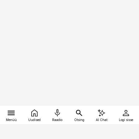
Menüü
Uudised
Raadio
Otsing
AI Chat
Logi sisse