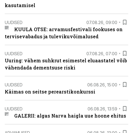
kasutamisel
UUDISED
07.08.26, 09:00
KUULA OTSE: arvamusfestivali fookuses on
tervisevabadus ja tulevikuvõimalused
UUDISED
07.08.26, 07:00
Uuring: vähem suhkrut esimestel eluaastatel võib
vähendada dementsuse riski
UUDISED
06.08.26, 15:00
Käimas on seitse perearstikonkurssi
UUDISED
06.08.26, 13:59
GALERII: algas Narva haigla uue hoone ehitus
ARVAMUSED
06.08.26, 13:00