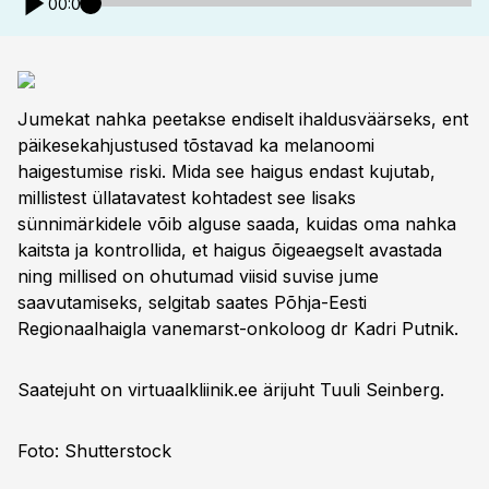
00:00
Jumekat nahka peetakse endiselt ihaldusväärseks, ent
päikesekahjustused tõstavad ka melanoomi
haigestumise riski. Mida see haigus endast kujutab,
millistest üllatavatest kohtadest see lisaks
sünnimärkidele võib alguse saada, kuidas oma nahka
kaitsta ja kontrollida, et haigus õigeaegselt avastada
ning millised on ohutumad viisid suvise jume
saavutamiseks, selgitab saates Põhja-Eesti
Regionaalhaigla vanemarst-onkoloog dr Kadri Putnik.
Saatejuht on virtuaalkliinik.ee ärijuht Tuuli Seinberg.
Foto: Shutterstock