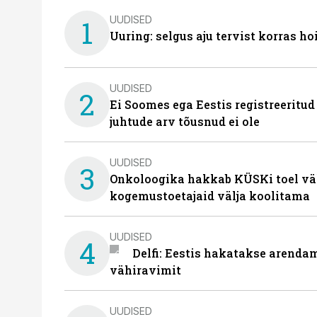
UUDISED
1
Uuring: selgus aju tervist korras h
UUDISED
2
Ei Soomes ega Eestis registreeritud
juhtude arv tõusnud ei ole
UUDISED
3
Onkoloogika hakkab KÜSKi toel vä
kogemustoetajaid välja koolitama
UUDISED
4
Delfi: Eestis hakatakse arenda
vähiravimit
UUDISED