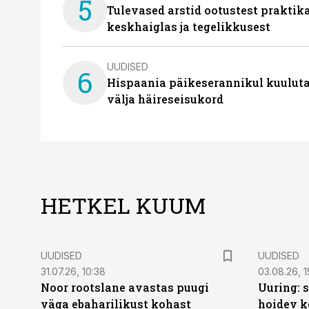
5
Tulevased arstid ootustest praktika
keskhaiglas ja tegelikkusest
UUDISED
6
Hispaania päikeserannikul kuulutat
välja häireseisukord
HETKEL KUUM
UUDISED
UUDISED
31.07.26, 10:38
03.08.26, 1
Noor rootslane avastas puugi
Uuring: s
väga ebaharilikust kohast
hoidev k