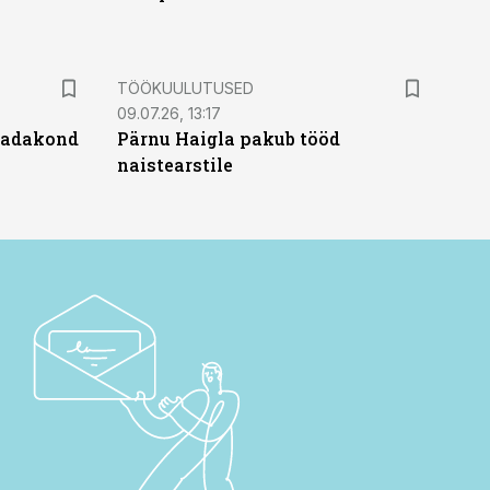
ST
TÖÖKUULUTUSED
09.07.26, 13:17
 sadakond
Pärnu Haigla pakub tööd
naistearstile