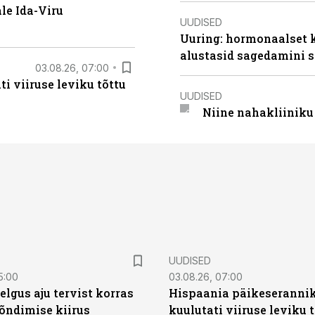
le Ida-Viru
UUDISED
Uuring: hormonaalset 
alustasid sagedamini s
03.08.26, 07:00
i viiruse leviku tõttu
UUDISED
Niine nahakliinik
UUDISED
5:00
03.08.26, 07:00
elgus aju tervist korras
Hispaania päikeseranni
õndimise kiirus
kuulutati viiruse leviku 