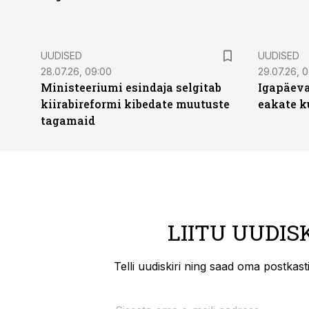
UUDISED
UUDISED
28.07.26, 09:00
29.07.26, 
Ministeeriumi esindaja selgitab
Igapäeva
kiirabireformi kibedate muutuste
eakate k
tagamaid
LIITU UUDIS
Telli uudiskiri ning saad oma postkas