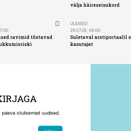
välja häireseisukord
UUDISED
07:00
29.07.26, 09:00
sed ravimid tõstavad
Suletaval arstiportaalil
ukkumisriski
kasutajat
KIRJAGA
ti päeva olulisemad uudised.