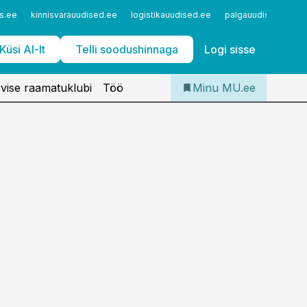
Iseteenindus
s.ee
kinnisvarauudised.ee
logistikauudised.ee
palgauudised.ee
Telli Meditsiiniuudised
Küsi AI-lt
Telli soodushinnaga
Logi sisse
vise raamatuklubi
Töö
Minu MU.ee