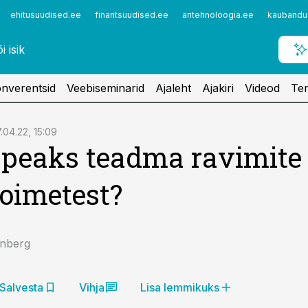
ehitusuudised.ee
finantsuudised.ee
aritehnoloogia.ee
kaubandu
nverentsid
Veebiseminarid
Ajaleht
Ajakiri
Videod
Ter
.04.22, 15:09
peaks teadma ravimite
oimetest?
inberg
Salvesta
Vihja
Lisa lemmikuks