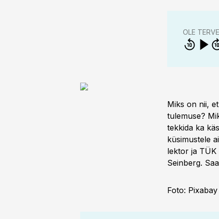
OLE TERV
Miks on nii, 
tulemuse? Mik
tekkida ka kä
küsimustele ai
lektor ja TÜK k
Seinberg. Saad
Foto: Pixabay