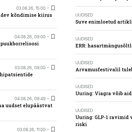
03.08.26, 15:00
oidev kõndimise kiirus
UUDISED
Suve enimloetud artikl
04.08.26, 09:00
UUDISED
 puukborrelioosi
ERR: hasartmängusõltl
UUDISED
03.08.26, 09:00
Arvamusfestivalil tule
hipatsientide
UUDISED
Uuring: Viagra võib ai
04.08.26, 09:49
ma uudset elupäästvat
UUDISED
Uuring: GLP-1 ravimid 
riski
03.08.26, 11:00