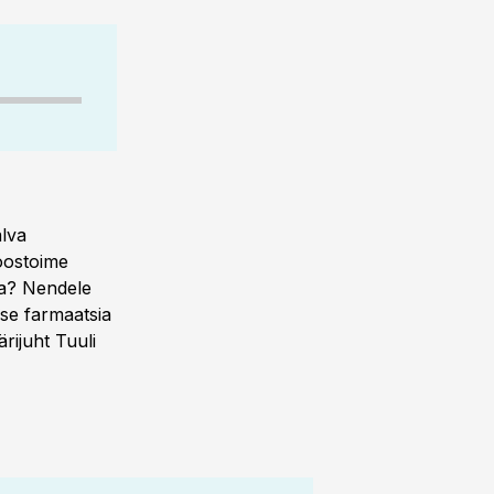
alva
koostoime
ga? Nendele
lise farmaatsia
ärijuht Tuuli