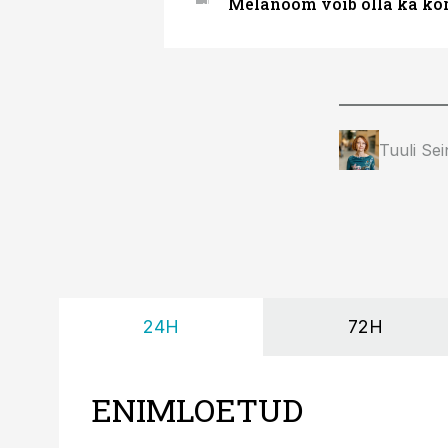
Melanoom võib olla ka kõr
Tuuli Se
24H
72H
ENIMLOETUD