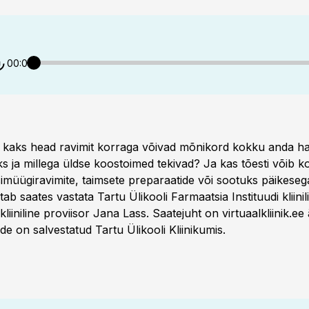
E
00:00
et kaks head ravimit korraga võivad mõnikord kokku anda h
s ja millega üldse koostoimed tekivad? Ja kas tõesti võib 
simüügiravimite, taimsete preparaatide või sootuks päikese
tab saates vastata Tartu Ülikooli Farmaatsia Instituudi kliini
liiniline proviisor Jana Lass. Saatejuht on virtuaalkliinik.ee 
e on salvestatud Tartu Ülikooli Kliinikumis.