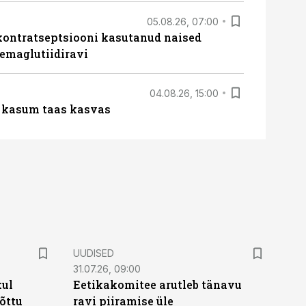
05.08.26, 07:00
kontratseptsiooni kasutanud naised
emaglutiidiravi
04.08.26, 15:00
u kasum taas kasvas
UUDISED
31.07.26, 09:00
kul
Eetikakomitee arutleb tänavu
tõttu
ravi piiramise üle