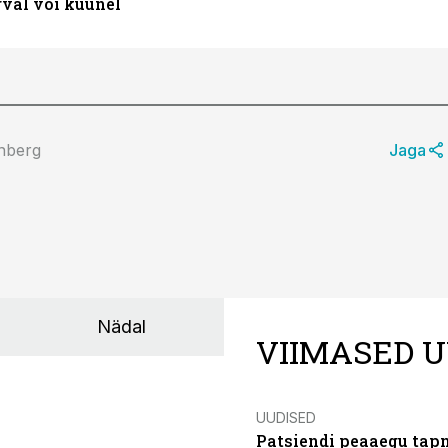
val või küünel
inberg
Jaga
Nädal
VIIMASED U
UUDISED
Patsiendi peaaegu tapn