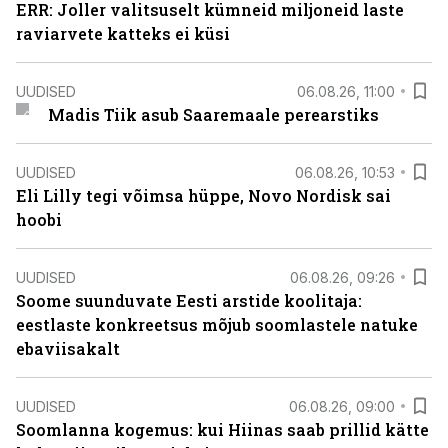
ERR: Joller valitsuselt kümneid miljoneid laste
raviarvete katteks ei küsi
UUDISED
06.08.26, 11:00
Madis Tiik asub Saaremaale perearstiks
UUDISED
06.08.26, 10:53
Eli Lilly tegi võimsa hüppe, Novo Nordisk sai
hoobi
UUDISED
06.08.26, 09:26
Soome suunduvate Eesti arstide koolitaja:
eestlaste konkreetsus mõjub soomlastele natuke
ebaviisakalt
UUDISED
06.08.26, 09:00
Soomlanna kogemus: kui Hiinas saab prillid kätte