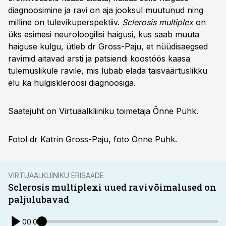
diagnoosimine ja ravi on aja jooksul muutunud ning
milline on tulevikuperspektiiv.
Sclerosis multiplex
on
üks esimesi neuroloogilisi haigusi, kus saab muuta
haiguse kulgu, ütleb dr Gross-Paju, et nüüdisaegsed
ravimid aitavad arsti ja patsiendi koostöös kaasa
tulemuslikule ravile, mis lubab elada täisväärtuslikku
elu ka hulgiskleroosi diagnoosiga.
Saatejuht on Virtuaalkliiniku toimetaja Õnne Puhk.
Fotol dr Katrin Gross-Paju, foto Õnne Puhk.
VIRTUAALKLIINIKU ERISAADE
Sclerosis multiplexi uued ravivõimalused on
paljulubavad
00:00