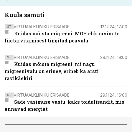
Kuula samuti
VIRTUAALKLIINIKU ERISAADE
12.12.24, 17:00
ST
Kuidas mõista migreeni: MOH ehk ravimite
liigtarvitamisest tingitud peavalu
VIRTUAALKLIINIKU ERISAADE
29.11.24, 19:00
ST
Kuidas mõista migreeni: nii nagu
migreenivalu on erinev, erineb ka arsti
ravikäekiri
VIRTUAALKLIINIKU ERISAADE
29.11.24, 16:00
ST
Säde väsimuse vastu: kaks toidulisandit, mis
annavad energiat