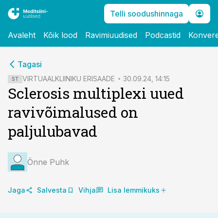
Telli soodushinnaga
Avaleht
Kõik lood
Ravimiuudised
Podcastid
Konvere
cebook
cebook
Tagasi
Twitter)
Twitter)
VIRTUAALKLIINIKU ERISAADE
30.09.24, 14:15
ST
Sclerosis multiplexi uued
kedIn
kedIn
ravivõimalused on
ail
ail
paljulubavad
k
k
Õnne Puhk
Jaga
Salvesta
Vihja
Lisa lemmikuks