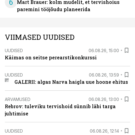
6
Mart Brauer: kolm mudelit, et tervishoius
paremini tööjõudu planeerida
VIIMASED UUDISED
UUDISED
06.08.26, 15:00
Käimas on seitse perearstikonkurssi
UUDISED
06.08.26, 13:59
GALERII: algas Narva haigla uue hoone ehitus
ARVAMUSED
06.08.26, 13:00
Rebrov: tuleviku tervishoid sünnib läbi targa
juhtimise
UUDISED
06.08.26, 12:14