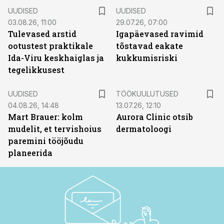
UUDISED
UUDISED
03.08.26, 11:00
29.07.26, 07:00
Tulevased arstid
Igapäevased ravimid
ootustest praktikale
tõstavad eakate
Ida-Viru keskhaiglas ja
kukkumisriski
tegelikkusest
ST
UUDISED
TÖÖKUULUTUSED
04.08.26, 14:48
13.07.26, 12:10
Mart Brauer: kolm
Aurora Clinic otsib
mudelit, et tervishoius
dermatoloogi
paremini tööjõudu
planeerida