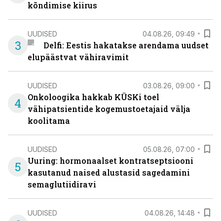
kõndimise kiirus
UUDISED
04.08.26, 09:49
3
Delfi: Eestis hakatakse arendama uudset
elupäästvat vähiravimit
UUDISED
03.08.26, 09:00
Onkoloogika hakkab KÜSKi toel
4
vähipatsientide kogemustoetajaid välja
koolitama
UUDISED
05.08.26, 07:00
Uuring: hormonaalset kontratseptsiooni
5
kasutanud naised alustasid sagedamini
semaglutiidiravi
UUDISED
04.08.26, 14:48