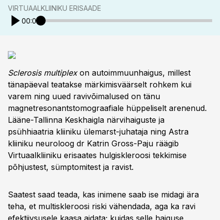
VIRTUAALKLIINIKU ERISAADE
00:00
Sclerosis multiplex
on autoimmuunhaigus, millest
tänapäeval teatakse märkimisväärselt rohkem kui
varem ning uued ravivõimalused on tänu
magnetresonantstomograafiale hüppeliselt arenenud.
Lääne-Tallinna Keskhaigla närvihaiguste ja
psühhiaatria kliiniku ülemarst-juhataja ning Astra
kliiniku neuroloog dr Katrin Gross-Paju räägib
Virtuaalkliiniku erisaates hulgiskleroosi tekkimise
põhjustest, sümptomitest ja ravist.
Saatest saad teada, kas inimene saab ise midagi ära
teha, et multiskleroosi riski vähendada, aga ka ravi
efektiivsusele kaasa aidata; kuidas selle haiguse