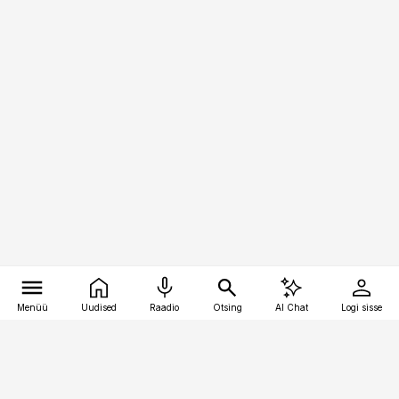
Menüü
Uudised
Raadio
Otsing
AI Chat
Logi sisse
Vana-Lõuna 39/1, 19094 Tallinn