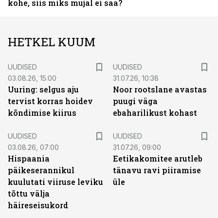
kohe, siis miks mujal ei saa?
HETKEL KUUM
UUDISED
UUDISED
03.08.26, 15:00
31.07.26, 10:38
Uuring: selgus aju
Noor rootslane avastas
tervist korras hoidev
puugi väga
kõndimise kiirus
ebaharilikust kohast
UUDISED
UUDISED
03.08.26, 07:00
31.07.26, 09:00
Hispaania
Eetikakomitee arutleb
päikeserannikul
tänavu ravi piiramise
kuulutati viiruse leviku
üle
tõttu välja
häireseisukord