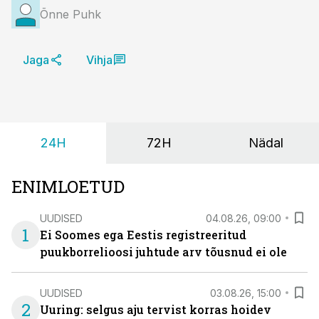
Õnne Puhk
Jaga
Vihja
24H
72H
Nädal
ENIMLOETUD
UUDISED
04.08.26, 09:00
1
Ei Soomes ega Eestis registreeritud
puukborrelioosi juhtude arv tõusnud ei ole
UUDISED
03.08.26, 15:00
2
Uuring: selgus aju tervist korras hoidev