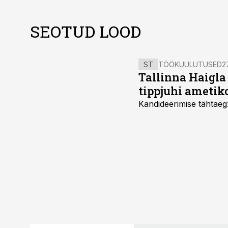
SEOTUD LOOD
ST
TÖÖKUULUTUSED
27
Tallinna Haigla
tippjuhi ametik
Kandideerimise tähtaeg