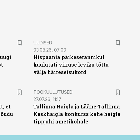
UUDISED
03.08.26, 07:00
puugi
Hispaania päikeserannikul
st
kuulutati viiruse leviku tõttu
välja häireseisukord
ST
TÖÖKUULUTUSED
27.07.26, 11:17
t, et
Tallinna Haigla ja Lääne-Tallinna
jõudu
Keskhaigla konkurss kahe haigla
tippjuhi ametikohale