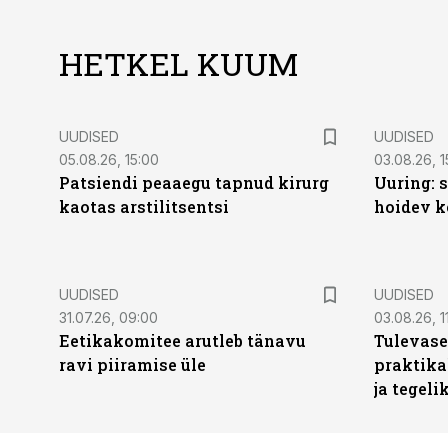
HETKEL KUUM
UUDISED
UUDISED
05.08.26, 15:00
03.08.26, 1
Patsiendi peaaegu tapnud kirurg
Uuring: s
kaotas arstilitsentsi
hoidev k
UUDISED
UUDISED
31.07.26, 09:00
03.08.26, 1
Eetikakomitee arutleb tänavu
Tulevase
ravi piiramise üle
praktika
ja tegeli