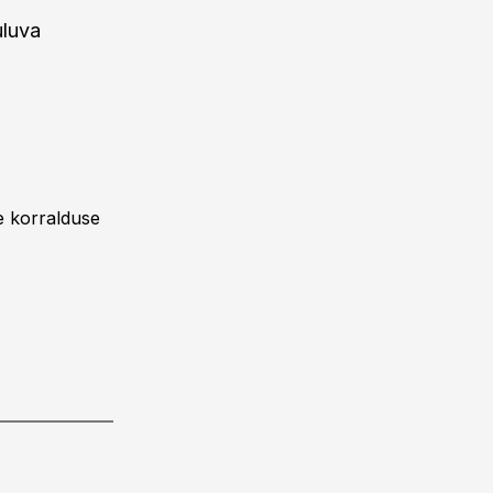
uluva
se korralduse