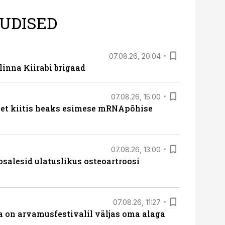
UDISED
07.08.26, 20:04
linna Kiirabi brigaad
07.08.26, 15:00
met kiitis heaks esimese mRNApõhise
07.08.26, 13:00
osalesid ulatuslikus osteoartroosi
07.08.26, 11:27
 on arvamusfestivalil väljas oma alaga