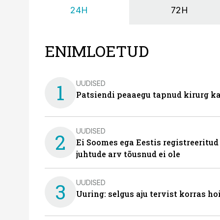
24H
72H
ENIMLOETUD
UUDISED
1
Patsiendi peaaegu tapnud kirurg ka
UUDISED
2
Ei Soomes ega Eestis registreeritud
juhtude arv tõusnud ei ole
UUDISED
3
Uuring: selgus aju tervist korras h