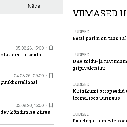
Nädal
VIIMASED U
UUDISED
Eesti parim on taas Tal
05.08.26, 15:00
otas arstilitsentsi
UUDISED
USA toidu- ja ravimia
gripivaktsiini
04.08.26, 09:00
 puukborrelioosi
UUDISED
Kliinikumi ortopeedid 
teemalises uuringus
03.08.26, 15:00
oidev kõndimise kiirus
UUDISED
Puuetega inimeste koda