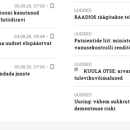
05.08.26, 07:00
UUDISED
siooni kasutanud
RAADIOS räägitakse te
lutiidiravi
UUDISED
04.08.26, 09:49
Patsientide liit: minis
ma uudset elupäästvat
vanusekontrolli rendi
UUDISED
05.08.26, 07:00
KUULA OTSE: arvamu
ndada juuste
tulevikuvõimalused
UUDISED
Uuring: vähem suhkrut
dementsuse riski