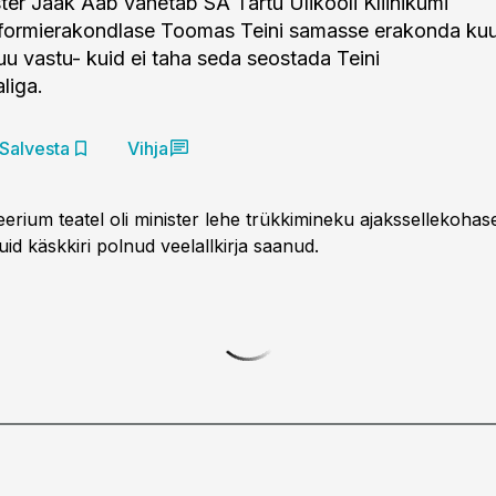
ster Jaak Aab vahetab SA Tartu Ülikooli Kliinikumi
formierakondlase Toomas Teini samasse erakonda ku
u vastu- kuid ei taha seda seostada Teini
liga.
Salvesta
Vihja
eerium teatel oli minister lehe trükkimineku ajakssellekoha
uid käskkiri polnud veelallkirja saanud.