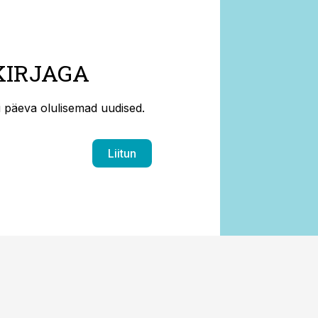
KIRJAGA
ti päeva olulisemad uudised.
Liitun