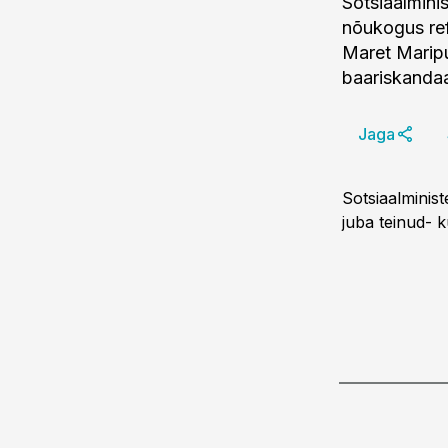
Sotsiaalmini
nõukogus re
Maret Maripu
baariskandaa
Jaga
Sotsiaalminist
juba teinud- k