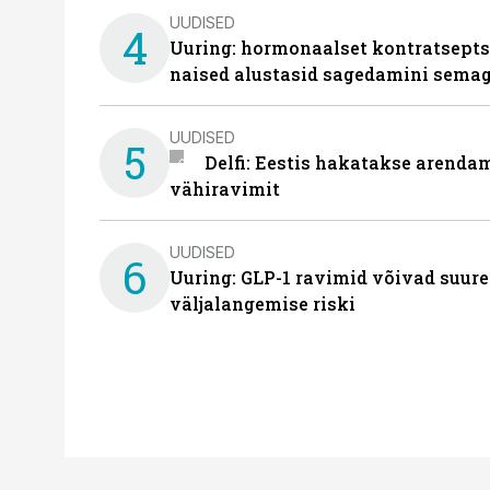
UUDISED
4
Uuring: hormonaalset kontratsept
naised alustasid sagedamini semag
UUDISED
5
Delfi: Eestis hakatakse arenda
vähiravimit
UUDISED
6
Uuring: GLP-1 ravimid võivad suure
väljalangemise riski