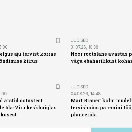
UUDISED
5:00
31.07.26, 10:38
elgus aju tervist korras
Noor rootslane avastas 
õndimise kiirus
väga ebaharilikust koha
UUDISED
1:00
04.08.26, 14:48
d arstid ootustest
Mart Brauer: kolm mudeli
le Ida-Viru keskhaiglas
tervishoius paremini töö
kkusest
planeerida