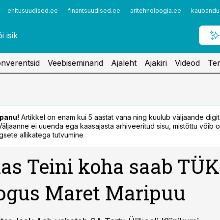
ehitusuudised.ee
finantsuudised.ee
aritehnoloogia.ee
kaubandu
nverentsid
Veebiseminarid
Ajaleht
Ajakiri
Videod
Ter
panu!
Artikkel on enam kui 5 aastat vana ning kuulub väljaande digi
. Väljaanne ei uuenda ega kaasajasta arhiveeritud sisu, mistõttu võib ol
sete allikatega tutvumine
s Teini koha saab TÜK
ogus Maret Maripuu