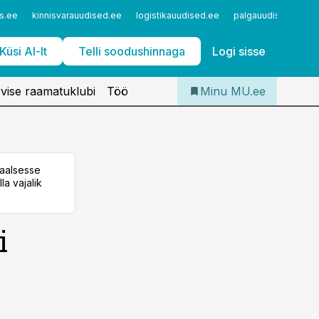
Iseteenindus
s.ee
kinnisvarauudised.ee
logistikauudised.ee
palgauudised.ee
Telli Meditsiiniuudised
Küsi AI-lt
Telli soodushinnaga
Logi sisse
vise raamatuklubi
Töö
Minu MU.ee
taalsesse
la vajalik
i