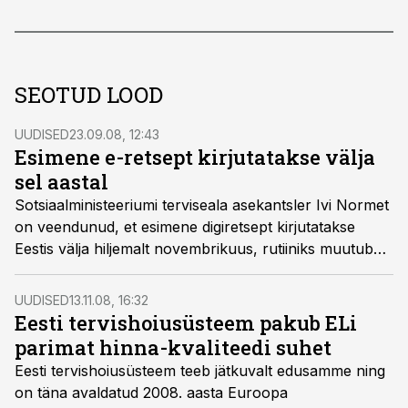
SEOTUD LOOD
UUDISED
23.09.08, 12:43
Esimene e-retsept kirjutatakse välja
sel aastal
Sotsiaalministeeriumi terviseala asekantsler Ivi Normet
on veendunud, et esimene digiretsept kirjutatakse
Eestis välja hiljemalt novembrikuus, rutiiniks muutub
see järgmisel aastal.
UUDISED
13.11.08, 16:32
Eesti tervishoiusüsteem pakub ELi
parimat hinna-kvaliteedi suhet
Eesti tervishoiusüsteem teeb jätkuvalt edusamme ning
on täna avaldatud 2008. aasta Euroopa