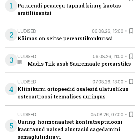
1
Patsiendi peaaegu tapnud kirurg kaotas
arstilitsentsi
UUDISED
06.08.26, 15:00
2
Käimas on seitse perearstikonkurssi
UUDISED
06.08.26, 11:00
3
Madis Tiik asub Saaremaale perearstiks
UUDISED
07.08.26, 13:00
4
Kliinikumi ortopeedid osalesid ulatuslikus
osteoartroosi teemalises uuringus
UUDISED
05.08.26, 07:00
Uuring: hormonaalset kontratseptsiooni
5
kasutanud naised alustasid sagedamini
semaglutiidiravi