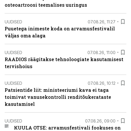
osteoartroosi teemalises uuringus
UUDISED
07.08.26, 11:27
Puuetega inimeste koda on arvamusfestivalil
väljas oma alaga
UUDISED
07.08.26, 11:00
RAADIOS räägitakse tehnoloogiate kasutamisest
tervishoius
UUDISED
07.08.26, 10:12
Patsientide liit: ministeeriumi kava ei taga
toimivat vanusekontrolli renditõukerataste
kasutamisel
UUDISED
07.08.26, 09:00
KUULA OTSE: arvamusfestivali fookuses on