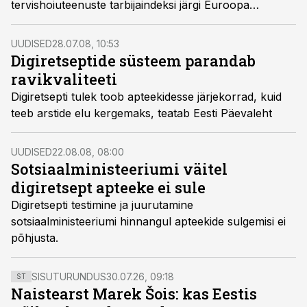
tervishoiuteenuste tarbijaindeksi järgi Euroopa
patsiendisõbralikemate tervishoiusüsteemide pingereas
11. kohal. Selle tulemusega asetub Eesti kohe
UUDISED
28.07.08, 10:53
Prantsusmaa järele, edestades muu hulgas Belgiat,
Digiretseptide süsteem parandab
Ühendkuningriiki, Hispaaniat ja Itaaliat.
ravikvaliteeti
Digiretsepti tulek toob apteekidesse järjekorrad, kuid
teeb arstide elu kergemaks, teatab Eesti Päevaleht
UUDISED
22.08.08, 08:00
Sotsiaalministeeriumi väitel
digiretsept apteeke ei sule
Digiretsepti testimine ja juurutamine
sotsiaalministeeriumi hinnangul apteekide sulgemisi ei
põhjusta.
SISUTURUNDUS
30.07.26, 09:18
ST
Naistearst Marek Šois: kas Eestis