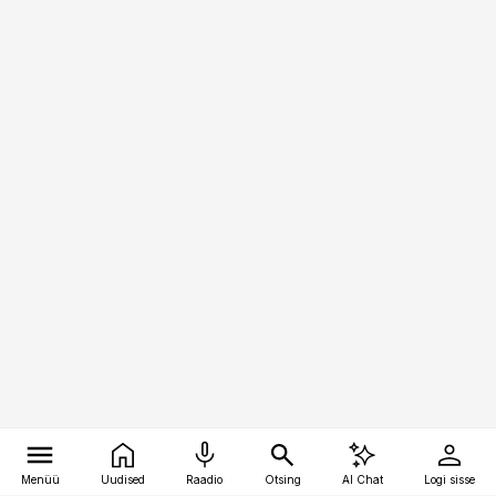
Menüü
Uudised
Raadio
Otsing
AI Chat
Logi sisse