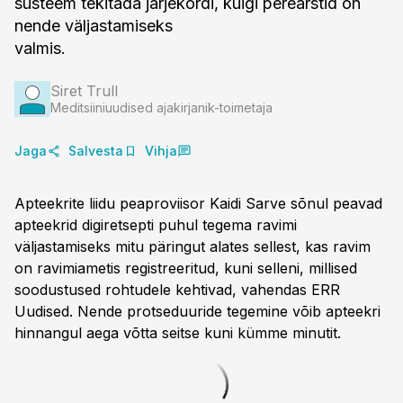
süsteem tekitada järjekordi, kuigi perearstid on
nende väljastamiseks
valmis.
Siret Trull
Meditsiiniuudised ajakirjanik-toimetaja
Jaga
Salvesta
Vihja
Apteekrite liidu peaproviisor Kaidi Sarve sõnul peavad
apteekrid digiretsepti puhul tegema ravimi
väljastamiseks mitu päringut alates sellest, kas ravim
on ravimiametis registreeritud, kuni selleni, millised
soodustused rohtudele kehtivad, vahendas ERR
Uudised. Nende protseduuride tegemine võib apteekri
hinnangul aega võtta seitse kuni kümme minutit.