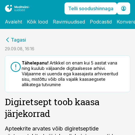
Telli soodushinnaga
Avaleht
Kõik lood
Ravimiuudised
Podcastid
Konvere
cebook
Tagasi
Twitter)
29.09.08, 16:16
kedIn
Tähelepanu!
Artikkel on enam kui 5 aastat vana
ning kuulub väljaande digitaalsesse arhiivi.
ail
Väljaanne ei uuenda ega kaasajasta arhiveeritud
sisu, mistõttu võib olla vajalik kaasaegsete
k
allikatega tutvumine
Digiretsept toob kaasa
järjekorrad
Apteekrite arvates võib digiretseptide