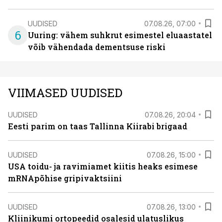
UUDISED
07.08.26, 07:00
6
Uuring: vähem suhkrut esimestel eluaastatel
võib vähendada dementsuse riski
VIIMASED UUDISED
UUDISED
07.08.26, 20:04
Eesti parim on taas Tallinna Kiirabi brigaad
UUDISED
07.08.26, 15:00
USA toidu- ja ravimiamet kiitis heaks esimese
mRNApõhise gripivaktsiini
UUDISED
07.08.26, 13:00
Kliinikumi ortopeedid osalesid ulatuslikus