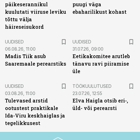
päikeserannikul
puugi väga
kuulutati viiruse leviku
ebaharilikust kohast
tõttu välja
häireseisukord
UUDISED
UUDISED
06.08.26, 11:00
31.07.26, 09:00
Madis Tiik asub
Eetikakomitee arutleb
Saaremaale perearstiks
tänavu ravi piiramise
üle
ST
UUDISED
TÖÖKUULUTUSED
03.08.26, 11:00
23.07.26, 12:55
Tulevased arstid
Elva Haigla otsib eri-,
ootustest praktikale
üld- või perearsti
Ida-Viru keskhaiglas ja
tegelikkusest