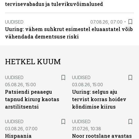
tervisevabadus ja tulevikuvõimalused
UUDISED
07.08.26, 07:00
Uuring: vähem suhkrut esimestel eluaastatel võib
vähendada dementsuse riski
HETKEL KUUM
UUDISED
UUDISED
05.08.26, 15:00
03.08.26, 15:00
Patsiendi peaaegu
Uuring: selgus aju
tapnud kirurg kaotas
tervist korras hoidev
arstilitsentsi
kõndimise kiirus
UUDISED
UUDISED
03.08.26, 07:00
31.07.26, 10:38
Hispaania
Noor rootslane avastas