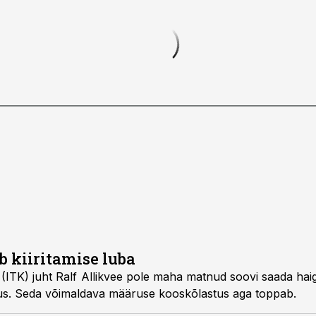
b kiiritamise luba
atnud soovi saada haiglale täieõigusliku
vikeskuse staatus. Seda võimaldava määruse kooskõlastus aga toppab.