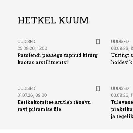
HETKEL KUUM
UUDISED
UUDISED
05.08.26, 15:00
03.08.26, 1
Patsiendi peaaegu tapnud kirurg
Uuring: s
kaotas arstilitsentsi
hoidev k
UUDISED
UUDISED
31.07.26, 09:00
03.08.26, 1
Eetikakomitee arutleb tänavu
Tulevase
ravi piiramise üle
praktika
ja tegeli