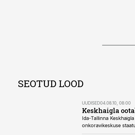
SEOTUD LOOD
UUDISED
04.08.10, 08:00
Keskhaigla oota
Ida-Tallinna Keskhaigla (ITK) juht Ralf Allikvee pole maha m
onkora