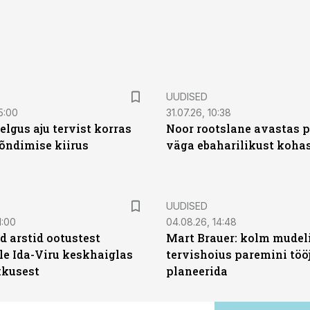
UUDISED
5:00
31.07.26, 10:38
elgus aju tervist korras
Noor rootslane avastas 
õndimise kiirus
väga ebaharilikust koha
UUDISED
1:00
04.08.26, 14:48
d arstid ootustest
Mart Brauer: kolm mudeli
le Ida-Viru keskhaiglas
tervishoius paremini töö
kkusest
planeerida