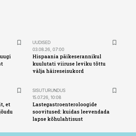
UUDISED
03.08.26, 07:00
puugi
Hispaania päikeserannikul
st
kuulutati viiruse leviku tõttu
välja häireseisukord
ST
SISUTURUNDUS
15.07.26, 10:08
t, et
Lastegastroenteroloogide
jõudu
soovitused: kuidas leevendada
lapse kõhulahtisust