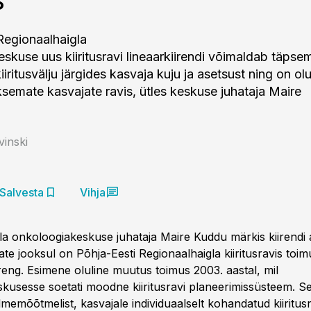
Regionaalhaigla
skuse uus kiiritusravi lineaarkiirendi võimaldab täpsem
ritusvälju järgides kasvaja kuju ja asetsust ning on olu
ksemate kasvajate ravis, ütles keskuse juhataja Maire
vinski
Salvesta
Vihja
la onkoloogiakeskuse juhataja Maire Kuddu märkis kiirendi 
ate jooksul on Põhja-Eesti Regionaalhaigla kiiritusravis toim
areng. Esimene oluline muutus toimus 2003. aastal, mil
kusesse soetati moodne kiiritusravi planeerimissüsteem. S
memõõtmelist, kasvajale individuaalselt kohandatud kiiritusr