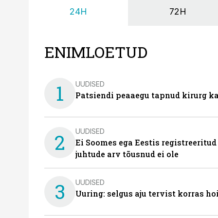
24H
72H
ENIMLOETUD
UUDISED
1
Patsiendi peaaegu tapnud kirurg ka
UUDISED
2
Ei Soomes ega Eestis registreeritud
juhtude arv tõusnud ei ole
UUDISED
3
Uuring: selgus aju tervist korras h