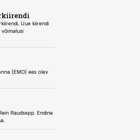
rkiirendi
si täitma.