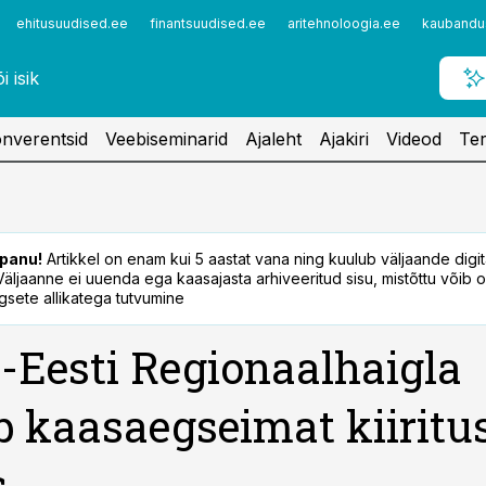
ehitusuudised.ee
finantsuudised.ee
aritehnoloogia.ee
kaubandu
nverentsid
Veebiseminarid
Ajaleht
Ajakiri
Videod
Ter
panu!
Artikkel on enam kui 5 aastat vana ning kuulub väljaande digi
. Väljaanne ei uuenda ega kaasajasta arhiveeritud sisu, mistõttu võib ol
sete allikatega tutvumine
-Eesti Regionaalhaigla
 kaasaegseimat kiiritu
s