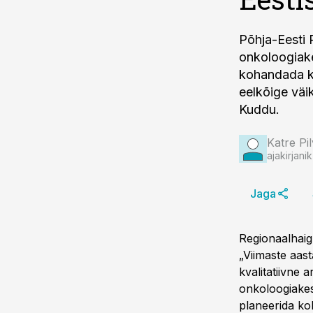
Põhja-Eesti 
onkoloogiake
kohandada kii
eelkõige väi
Kuddu.
Katre Pil
ajakirjanik
Jaga
Regionaalhaig
„Viimaste aast
kvalitatiivne 
onkoloogiakes
planeerida kol