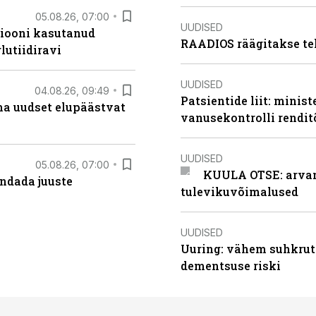
05.08.26, 07:00
UUDISED
siooni kasutanud
RAADIOS räägitakse te
lutiidiravi
UUDISED
04.08.26, 09:49
Patsientide liit: minis
ma uudset elupäästvat
vanusekontrolli rendi
UUDISED
05.08.26, 07:00
KUULA OTSE: arvamu
ndada juuste
tulevikuvõimalused
UUDISED
Uuring: vähem suhkrut
dementsuse riski