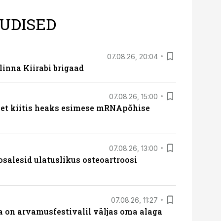
UDISED
07.08.26, 20:04
linna Kiirabi brigaad
07.08.26, 15:00
met kiitis heaks esimese mRNApõhise
07.08.26, 13:00
osalesid ulatuslikus osteoartroosi
07.08.26, 11:27
 on arvamusfestivalil väljas oma alaga