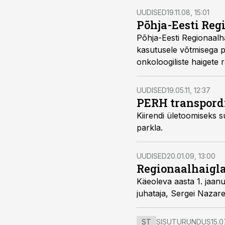
UUDISED
19.11.08, 15:01
Põhja-Eesti Reg
Põhja-Eesti Regionaalhaigla onkoloogiakeskuses avatakse reedel kiiritusravi lineaarkii
kasutusele võtmisega paraneb o
onkoloogiliste haigete r
UUDISED
19.05.11, 12:37
PERH transpordi
Kiirendi ületoomiseks suletakse juba täna kella 19.30st erakorralise medits
parkla.
UUDISED
20.01.09, 13:00
Regionaalhaigla
Käeoleva aasta 1. jaanuarist kinnitati Regionaalhaigla diagnostikakliiniku juhatajaks Rein Raudsepp. Endine
ST
SISUTURUNDUS
15.0