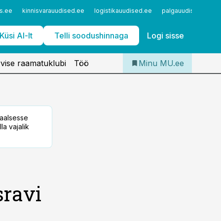
Iseteenindus
s.ee
kinnisvarauudised.ee
logistikauudised.ee
palgauudised.ee
Telli Meditsiiniuudised
Küsi AI-lt
Telli soodushinnaga
Logi sisse
vise raamatuklubi
Töö
Minu MU.ee
taalsesse
la vajalik
sravi