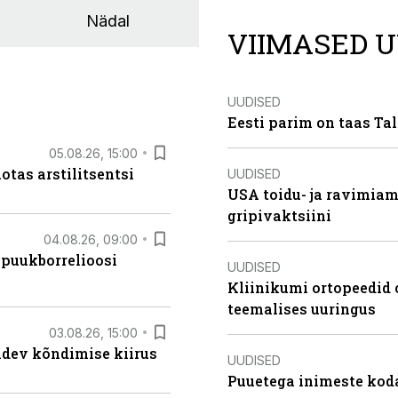
Nädal
VIIMASED U
UUDISED
Eesti parim on taas Tal
05.08.26, 15:00
otas arstilitsentsi
UUDISED
USA toidu- ja ravimia
gripivaktsiini
04.08.26, 09:00
 puukborrelioosi
UUDISED
Kliinikumi ortopeedid 
teemalises uuringus
03.08.26, 15:00
oidev kõndimise kiirus
UUDISED
Puuetega inimeste koda