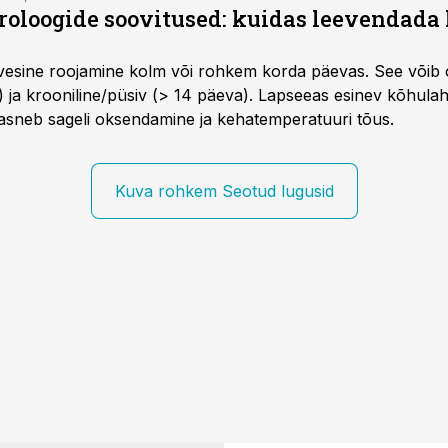
roloogide soovitused: kuidas leevendada 
vesine roojamine kolm või rohkem korda päevas. See võib o
) ja krooniline/püsiv (> 14 päeva). Lapseeas esinev kõhulaht
kaasneb sageli oksendamine ja kehatemperatuuri tõus.
Kuva rohkem Seotud lugusid