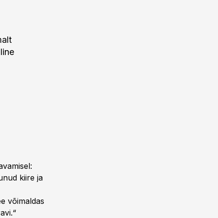
alt
line
avamisel:
unud kiire ja
ee võimaldas
avi.“