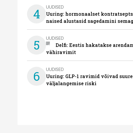
UUDISED
4
Uuring: hormonaalset kontratsept
naised alustasid sagedamini semag
UUDISED
5
Delfi: Eestis hakatakse arenda
vähiravimit
UUDISED
6
Uuring: GLP-1 ravimid võivad suure
väljalangemise riski