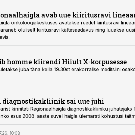
ionaalhaigla avab uue kiiritusravi lineaa
rendi. Uue kiirendi
luliselt kiiritusravi kättesaadavus ning luuakse uusi võimalusi
avis.
b homme kiirendi Hiiult X-korpusesse
iini osakonna (EMO) ees olev
 diagnostikakliinik sai uue juhi
juhataja, Sergei Nazarenko asus 2008. aasta suvel haigla ülemarsti kohustu
7.26, 10:08