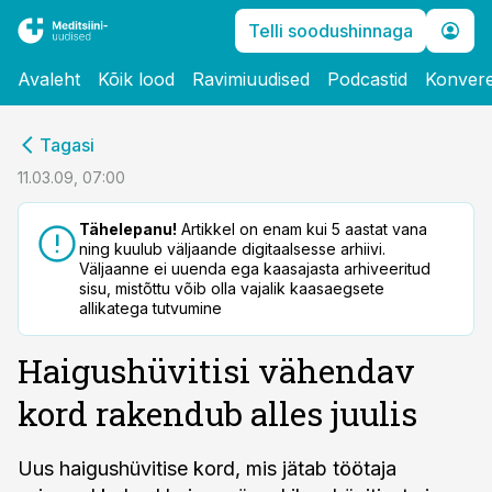
Telli soodushinnaga
Avaleht
Kõik lood
Ravimiuudised
Podcastid
Konvere
cebook
Tagasi
Twitter)
11.03.09, 07:00
kedIn
Tähelepanu!
Artikkel on enam kui 5 aastat vana
ning kuulub väljaande digitaalsesse arhiivi.
ail
Väljaanne ei uuenda ega kaasajasta arhiveeritud
sisu, mistõttu võib olla vajalik kaasaegsete
k
allikatega tutvumine
Haigushüvitisi vähendav
kord rakendub alles juulis
Uus haigushüvitise kord, mis jätab töötaja