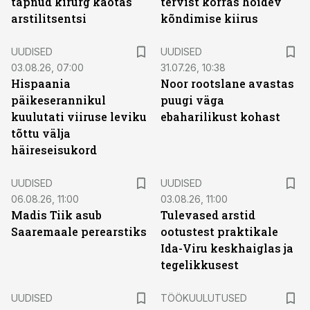
tapnud kirurg kaotas
tervist korras hoidev
arstilitsentsi
kõndimise kiirus
UUDISED
UUDISED
03.08.26, 07:00
31.07.26, 10:38
Hispaania
Noor rootslane avastas
päikeserannikul
puugi väga
kuulutati viiruse leviku
ebaharilikust kohast
tõttu välja
häireseisukord
UUDISED
UUDISED
06.08.26, 11:00
03.08.26, 11:00
Madis Tiik asub
Tulevased arstid
Saaremaale perearstiks
ootustest praktikale
Ida-Viru keskhaiglas ja
tegelikkusest
ST
UUDISED
TÖÖKUULUTUSED