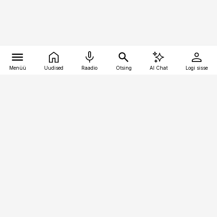
Menüü
Uudised
Raadio
Otsing
AI Chat
Logi sisse
Vana-Lõuna 39/1, 19094 Tallinn
(+372) 667 0111
meditsiiniuudised@aripaev.ee
Tellimisega seotud küsimused:
tellimiskeskus@aripaev.ee
Telli
Reklaam
Firmast