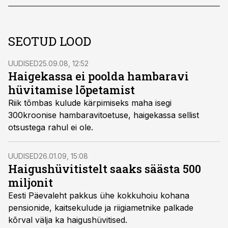
SEOTUD LOOD
UUDISED
25.09.08, 12:52
Haigekassa ei poolda hambaravi
hüvitamise lõpetamist
Riik tõmbas kulude kärpimiseks maha isegi
300kroonise hambaravitoetuse, haigekassa sellist
otsustega rahul ei ole.
UUDISED
26.01.09, 15:08
Haigushüvitistelt saaks säästa 500
miljonit
Eesti Päevaleht pakkus ühe kokkuhoiu kohana
pensionide, kaitsekulude ja riigiametnike palkade
kõrval välja ka haigushüvitised.