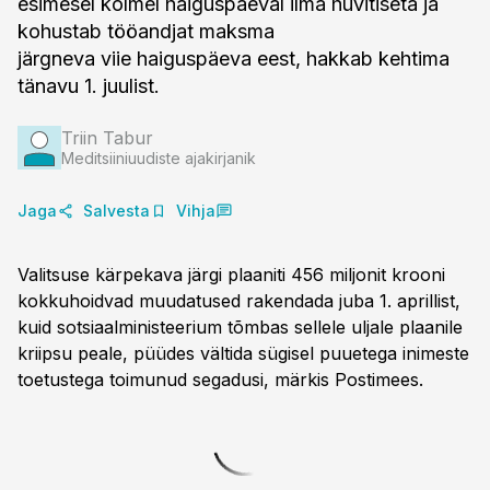
esimesel kolmel haiguspäeval ilma hüvitiseta ja
kohustab tööandjat maksma
järgneva viie haiguspäeva eest, hakkab kehtima
tänavu 1. juulist.
Triin Tabur
Meditsiiniuudiste ajakirjanik
Jaga
Salvesta
Vihja
Valitsuse kärpekava järgi plaaniti 456 miljonit krooni
kokkuhoidvad muudatused rakendada juba 1. aprillist,
kuid sotsiaalministeerium tõmbas sellele uljale plaanile
kriipsu peale, püüdes vältida sügisel puuetega inimeste
toetustega toimunud segadusi, märkis Postimees.