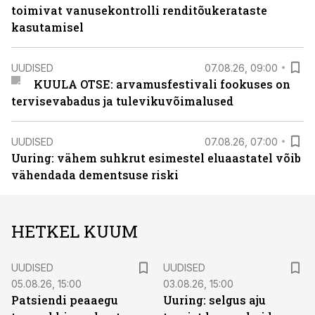
toimivat vanusekontrolli renditõukerataste
kasutamisel
UUDISED
07.08.26, 09:00
KUULA OTSE: arvamusfestivali fookuses on
tervisevabadus ja tulevikuvõimalused
UUDISED
07.08.26, 07:00
Uuring: vähem suhkrut esimestel eluaastatel võib
vähendada dementsuse riski
HETKEL KUUM
UUDISED
UUDISED
05.08.26, 15:00
03.08.26, 15:00
Patsiendi peaaegu
Uuring: selgus aju