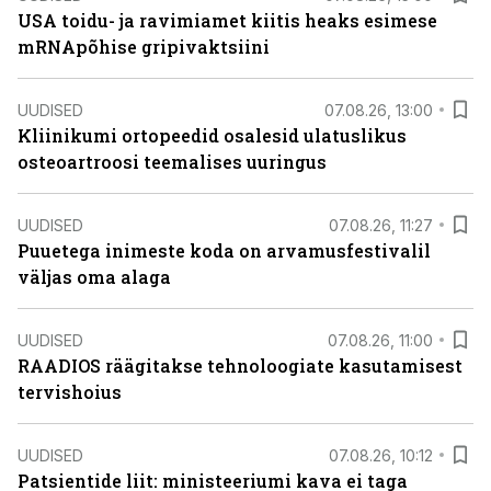
USA toidu- ja ravimiamet kiitis heaks esimese
mRNApõhise gripivaktsiini
UUDISED
07.08.26, 13:00
Kliinikumi ortopeedid osalesid ulatuslikus
osteoartroosi teemalises uuringus
UUDISED
07.08.26, 11:27
Puuetega inimeste koda on arvamusfestivalil
väljas oma alaga
UUDISED
07.08.26, 11:00
RAADIOS räägitakse tehnoloogiate kasutamisest
tervishoius
UUDISED
07.08.26, 10:12
Patsientide liit: ministeeriumi kava ei taga