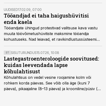
UUDISED
17.02.09, 07:00
Tööandjad ei taha haigushüvitisi
enda kaela
Tööandjate ühingud protestivad valitsuse kava vastu
muuta töövõimetushüvitiste maksmine tööandja
kohustuseks. Nad leiavad, et ravikindlustussüsteemi
rahastamine vajab korralikku analüüsi.
SISUTURUNDUS
15.07.26, 10:08
ST
Lastegastroenteroloogide soovitused:
kuidas leevendada lapse
kõhulahtisust
Kõhulahtisus on vedel vesine roojamine kolm või
rohkem korda päevas. See võib olla äge (kuni 7
päeva), pikaajaline (8–13 päeva) ja krooniline/püsiv (>
14 päeva). Lapseeas esinev kõhulahtisus on tavaliselt
viiruslik ning sellega kaasneb sageli oksendamine ja
kehatemperatuuri tõus.