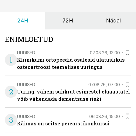
24H
72H
Nädal
ENIMLOETUD
UUDISED
07.08.26, 13:00
1
Kliinikumi ortopeedid osalesid ulatuslikus
osteoartroosi teemalises uuringus
UUDISED
07.08.26, 07:00
2
Uuring: vähem suhkrut esimestel eluaastatel
võib vähendada dementsuse riski
UUDISED
06.08.26, 15:00
3
Käimas on seitse perearstikonkurssi