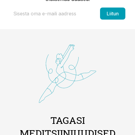
Liitun
TAGASI
MEDITSIINIUUDISED