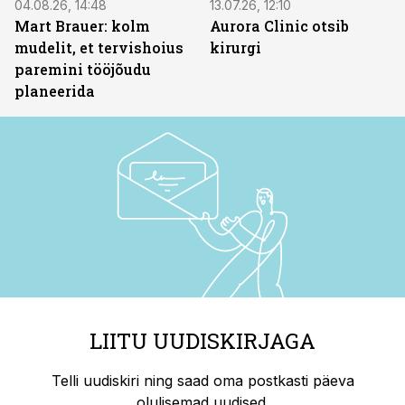
04.08.26, 14:48
13.07.26, 12:10
Mart Brauer: kolm
Aurora Clinic otsib
mudelit, et tervishoius
kirurgi
paremini tööjõudu
planeerida
LIITU UUDISKIRJAGA
Telli uudiskiri ning saad oma postkasti päeva
olulisemad uudised.