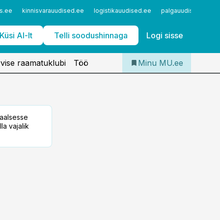
Iseteenindus
s.ee
kinnisvarauudised.ee
logistikauudised.ee
palgauudised.ee
Telli Meditsiiniuudised
Küsi AI-lt
Telli soodushinnaga
Logi sisse
vise raamatuklubi
Töö
Minu MU.ee
taalsesse
la vajalik