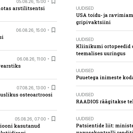
05.08.26, 15:00
otas arstilitsentsi
UUDISED
USA toidu- ja ravimia
gripivaktsiini
06.08.26, 15:00
si
UUDISED
Kliinikumi ortopeedid 
teemalises uuringus
06.08.26, 11:00
rearstiks
UUDISED
Puuetega inimeste koda
07.08.26, 13:00
tuslikus osteoartroosi
UUDISED
RAADIOS räägitakse te
UUDISED
05.08.26, 07:00
Patsientide liit: minis
siooni kasutanud
vanusekontrolli rendi
lutiidiravi