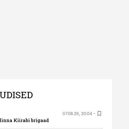
UDISED
07.08.26, 20:04
linna Kiirabi brigaad