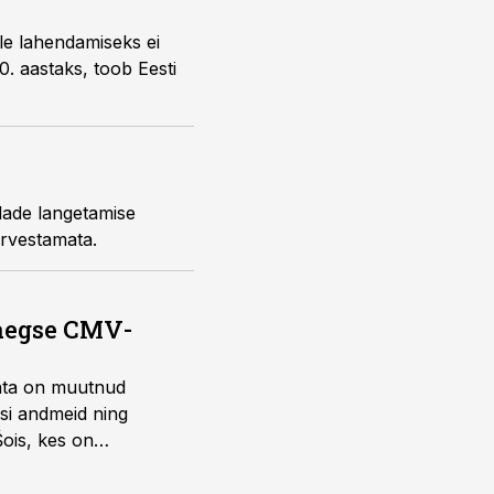
 arvestamata.
saegse CMV-
ohta on muutnud
isi andmeid ning
Šois, kes on