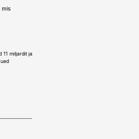
, mis
11 miljardit ja
Uued