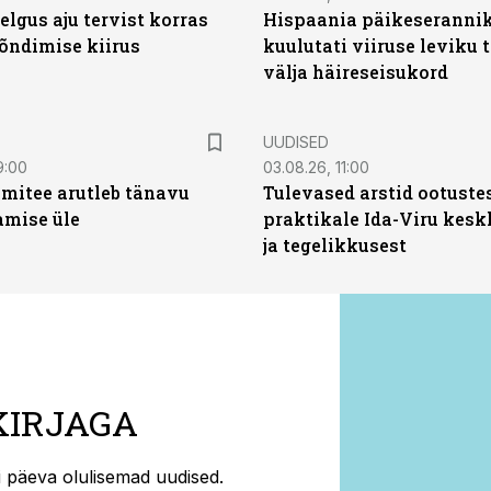
elgus aju tervist korras
Hispaania päikeseranni
õndimise kiirus
kuulutati viiruse leviku 
välja häireseisukord
UUDISED
9:00
03.08.26, 11:00
mitee arutleb tänavu
Tulevased arstid ootuste
amise üle
praktikale Ida-Viru kesk
ja tegelikkusest
KIRJAGA
ti päeva olulisemad uudised.