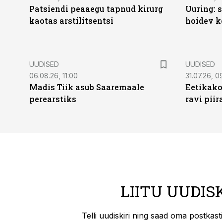
Patsiendi peaaegu tapnud kirurg
Uuring: s
kaotas arstilitsentsi
hoidev k
UUDISED
UUDISED
06.08.26, 11:00
31.07.26, 0
Madis Tiik asub Saaremaale
Eetikako
perearstiks
ravi piir
LIITU UUDIS
Telli uudiskiri ning saad oma postkas