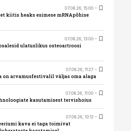
07.08.26, 15:00
met kiitis heaks esimese mRNApõhise
07.08.26, 13:00
osalesid ulatuslikus osteoartroosi
07.08.26, 11:27
 on arvamusfestivalil väljas oma alaga
07.08.26, 11:00
hnoloogiate kasutamisest tervishoius
07.08.26, 10:12
teeriumi kava ei taga toimivat
tõukerataste kasutamisel