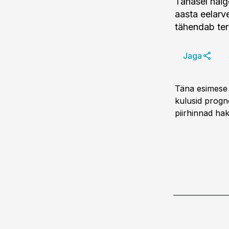
Tänasel haig
aasta eelarv
tähendab ter
Jaga
Täna esimese l
kulusid progno
piirhinnad ha