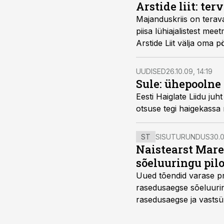
Arstide liit: t
Majanduskriis on teravalt esile toonud meie tervishoi
piisa lühiajalistest meetmetest nagu ravi hindade ja arstide palkade langetamine 2010. aastaks, toob Eesti
UUDISED
26.10.09, 14:19
Sule: ühepoolne
Eesti Haiglate Liidu juht Urmas Sule on pettunud, et täna
otsuse tegi h
ST
SISUTURUNDUS
30.0
Naistearst Mare
sõeluuringu pil
Uued tõendid varase pr
rasedusaegse sõeluuring
rasedusaegse ja vastsün
spetsialiseerunud lootem