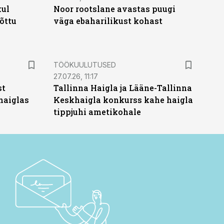
kul
Noor rootslane avastas puugi
tõttu
väga ebaharilikust kohast
ST
TÖÖKUULUTUSED
27.07.26, 11:17
st
Tallinna Haigla ja Lääne-Tallinna
haiglas
Keskhaigla konkurss kahe haigla
tippjuhi ametikohale