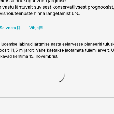
ekassa nõukogul võeti järgmise
e vastu lähtuvalt suvisest konservatiivsest prognoosist
vishoiuteenuste hinna langetamist 6%.
Salvesta
Vihja
ugemise läbinud järgmise aasta eelarvesse planeeriti tulusid 
ositi 11,5 miljardit. Vahe kaetakse jaotamata tulemi arvelt. 
kkavad kehtima 15. novembrist.