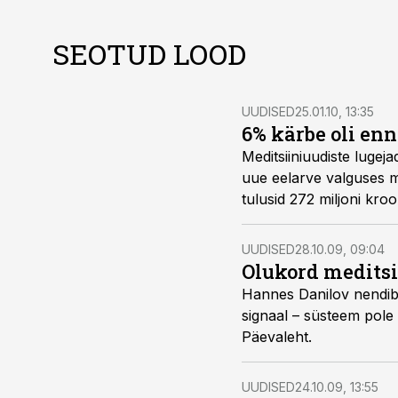
SEOTUD LOOD
UUDISED
25.01.10, 13:35
6% kärbe oli enn
Meditsiiniuudiste lugejad on seisukohal, et sügisene haig
uue eelarve valguses mõistlik otsus, kuna haigekassa 2010. aasta eelarvega suurendati ravikindlustuse
tulusid 272 miljoni kroo
UUDISED
28.10.09, 09:04
Olukord meditsi
Hannes Danilov nendib, et kõige tõsisemaks küsimuse
signaal – süsteem pole enam stabiilne. Rõõmsat heaolu on oodata viie-seitsme aasta pärast, kirjutas Eesti
Päevaleht.
UUDISED
24.10.09, 13:55