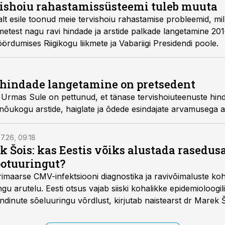
ervishoiu rahastamissüsteemi tuleb muuta
u rahastamise probleemid, mille lahendamiseks ei
Arstide Liit välja oma pöördumises Riigikogu liikmete ja Vabariigi Presidendi poole.
 hindade langetamine on pretsedent
se tervishoiuteenuste hindade langetamise
aigekassa nõukogu arstide, haiglate ja õdede esindajate arvamusega
7.26, 09:18
k Šois: kas Eestis võiks alustada rasedu
ootuuringut?
imaarse CMV-infektsiooni diagnostika ja ravivõimaluste k
u arutelu. Eesti otsus vajab siiski kohalikke epidemioloogil
dinute sõeluuringu võrdlust, kirjutab naistearst dr Marek 
editsiinile.