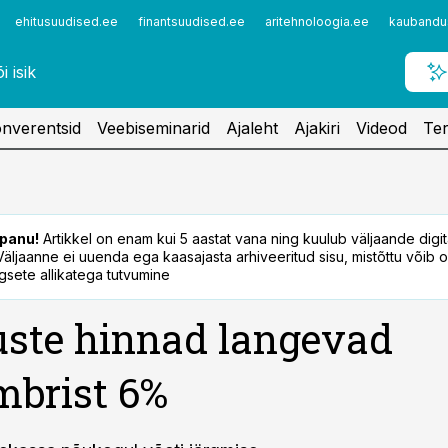
ehitusuudised.ee
finantsuudised.ee
aritehnoloogia.ee
kaubandu
nverentsid
Veebiseminarid
Ajaleht
Ajakiri
Videod
Ter
panu!
Artikkel on enam kui 5 aastat vana ning kuulub väljaande digi
. Väljaanne ei uuenda ega kaasajasta arhiveeritud sisu, mistõttu võib ol
sete allikatega tutvumine
ste hinnad langevad
brist 6%