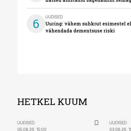
UUDISED
6
Uuring: vähem suhkrut esimestel el
vähendada dementsuse riski
HETKEL KUUM
UUDISED
UUDISED
05.08.26, 15:00
03.08.26, 1