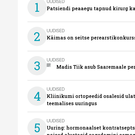
UUDISED
1
Patsiendi peaaegu tapnud kirurg ka
UUDISED
2
Käimas on seitse perearstikonkurs
UUDISED
3
Madis Tiik asub Saaremaale pe
UUDISED
4
Kliinikumi ortopeedid osalesid ula
teemalises uuringus
UUDISED
5
Uuring: hormonaalset kontratsept
naised alustasid sagedamini semag