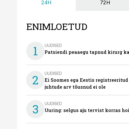
24H
72H
ENIMLOETUD
UUDISED
1
Patsiendi peaaegu tapnud kirurg ka
UUDISED
2
Ei Soomes ega Eestis registreeritud
juhtude arv tõusnud ei ole
UUDISED
3
Uuring: selgus aju tervist korras h