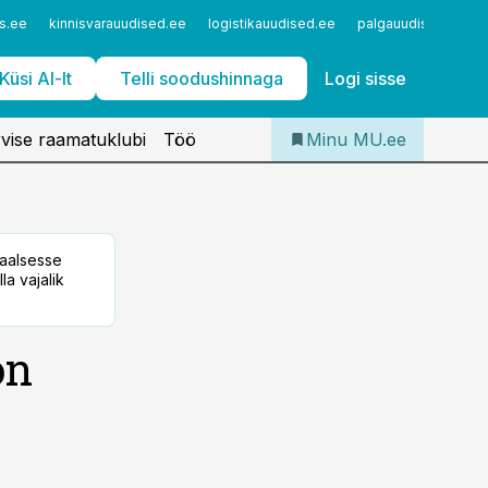
Iseteenindus
s.ee
kinnisvarauudised.ee
logistikauudised.ee
palgauudised.ee
Telli Meditsiiniuudised
Küsi AI-lt
Telli soodushinnaga
Logi sisse
vise raamatuklubi
Töö
Minu MU.ee
taalsesse
la vajalik
on