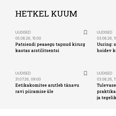
HETKEL KUUM
UUDISED
UUDISED
05.08.26, 15:00
03.08.26, 1
Patsiendi peaaegu tapnud kirurg
Uuring: s
kaotas arstilitsentsi
hoidev k
UUDISED
UUDISED
31.07.26, 09:00
03.08.26, 1
Eetikakomitee arutleb tänavu
Tulevase
ravi piiramise üle
praktika
ja tegeli