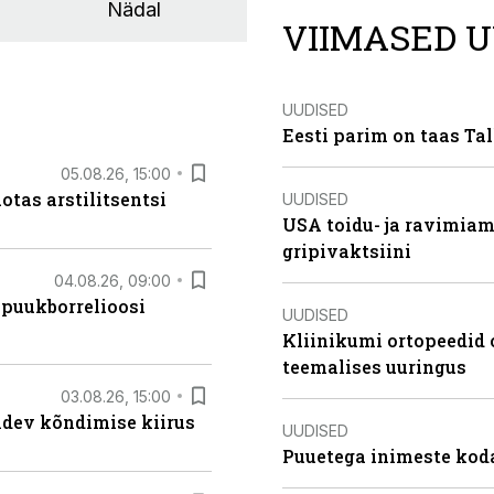
Nädal
VIIMASED U
UUDISED
Eesti parim on taas Tal
05.08.26, 15:00
otas arstilitsentsi
UUDISED
USA toidu- ja ravimia
gripivaktsiini
04.08.26, 09:00
 puukborrelioosi
UUDISED
Kliinikumi ortopeedid 
teemalises uuringus
03.08.26, 15:00
oidev kõndimise kiirus
UUDISED
Puuetega inimeste koda