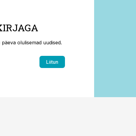
KIRJAGA
ti päeva olulisemad uudised.
Liitun