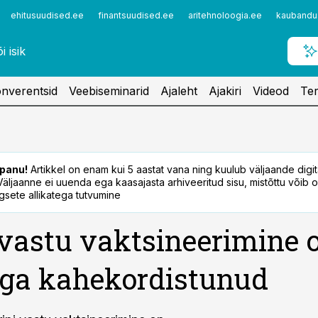
ehitusuudised.ee
finantsuudised.ee
aritehnoloogia.ee
kaubandu
nverentsid
Veebiseminarid
Ajaleht
Ajakiri
Videod
Ter
panu!
Artikkel on enam kui 5 aastat vana ning kuulub väljaande digi
. Väljaanne ei uuenda ega kaasajasta arhiveeritud sisu, mistõttu võib ol
sete allikatega tutvumine
 vastu vaktsineerimine 
ga kahekordistunud