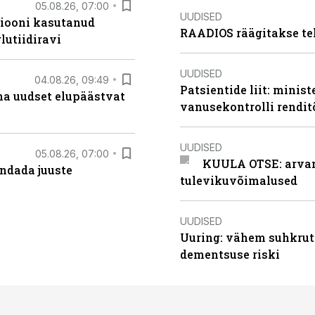
05.08.26, 07:00
UUDISED
siooni kasutanud
RAADIOS räägitakse te
lutiidiravi
UUDISED
04.08.26, 09:49
Patsientide liit: minis
ma uudset elupäästvat
vanusekontrolli rendi
UUDISED
05.08.26, 07:00
KUULA OTSE: arvamu
ndada juuste
tulevikuvõimalused
UUDISED
Uuring: vähem suhkrut
dementsuse riski