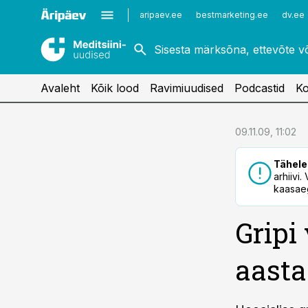
Kardioloogia
Uroloogia
aripaev.ee
bestmarketing.ee
dv.ee
Kirurgia
Vaktsineerimine
Naistehaigused
Avaleht
Kõik lood
Ravimiuudised
Podcastid
Ko
cebook
09.11.09, 11:02
Twitter)
Tähele
kedIn
arhiivi
kaasaeg
ail
Gripi
k
aasta