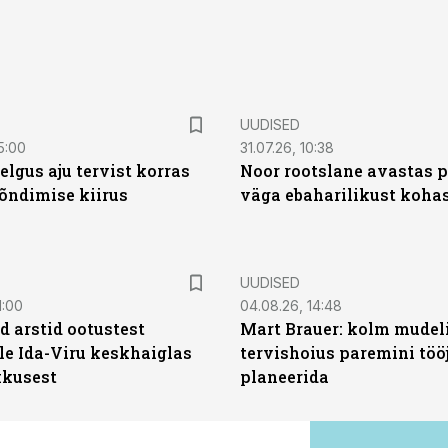
UUDISED
5:00
31.07.26, 10:38
elgus aju tervist korras
Noor rootslane avastas 
õndimise kiirus
väga ebaharilikust koha
UUDISED
1:00
04.08.26, 14:48
d arstid ootustest
Mart Brauer: kolm mudeli
le Ida-Viru keskhaiglas
tervishoius paremini töö
kkusest
planeerida