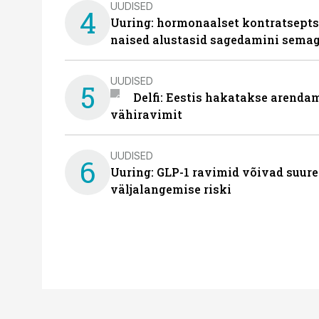
UUDISED
4
Uuring: hormonaalset kontratsept
naised alustasid sagedamini semag
UUDISED
5
Delfi: Eestis hakatakse arenda
vähiravimit
UUDISED
6
Uuring: GLP-1 ravimid võivad suure
väljalangemise riski