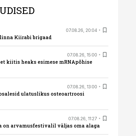
UDISED
07.08.26, 20:04
linna Kiirabi brigaad
07.08.26, 15:00
met kiitis heaks esimese mRNApõhise
07.08.26, 13:00
osalesid ulatuslikus osteoartroosi
07.08.26, 11:27
 on arvamusfestivalil väljas oma alaga