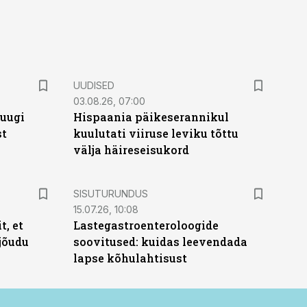
UUDISED
03.08.26, 07:00
puugi
Hispaania päikeserannikul
st
kuulutati viiruse leviku tõttu
välja häireseisukord
ST
SISUTURUNDUS
15.07.26, 10:08
t, et
Lastegastroenteroloogide
jõudu
soovitused: kuidas leevendada
lapse kõhulahtisust