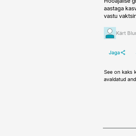
Hooajalise g
aastaga kasv
vastu vaktsi
Kärt Bl
Jaga
See on kaks k
avaldatud and