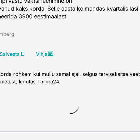
ripi vastu vaktsineerimine on
anud kaks korda. Selle aasta kolmandas kvartalis lasi 
neerida 3900 eestimaalast.
umberg
Salvesta
Vihja
orda rohkem kui mullu samal ajal, selgus tervisekaitse veeb
metest, kirjutas
Tarbija24
.