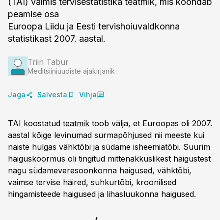
(TAI) valmis tervisestatistika teatmik, mis koondab
peamise osa
Euroopa Liidu ja Eesti tervishoiuvaldkonna
statistikast 2007. aastal.
Triin Tabur
Meditsiiniuudiste ajakirjanik
Jaga
Salvesta
Vihja
TAI koostatud
teatmik
toob välja, et Euroopas oli 2007.
aastal kõige levinumad surmapõhjused nii meeste kui
naiste hulgas vähktõbi ja südame isheemiatõbi. Suurim
haiguskoormus oli tingitud mittenakkuslikest haigustest
nagu südameveresoonkonna haigused, vähktõbi,
vaimse tervise häired, suhkurtõbi, kroonilised
hingamisteede haigused ja lihasluukonna haigused.