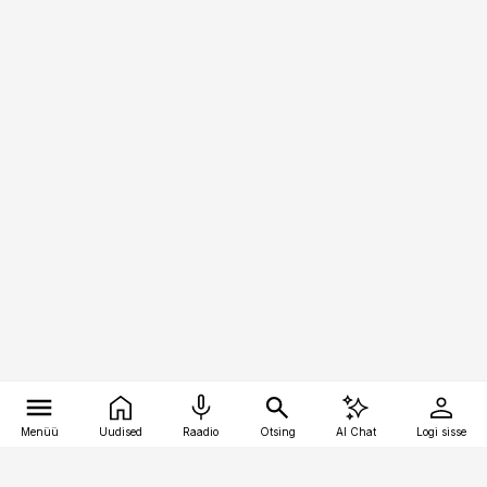
Menüü
Uudised
Raadio
Otsing
AI Chat
Logi sisse