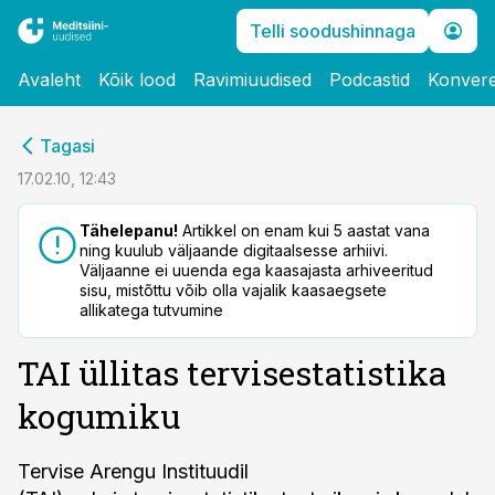
Telli soodushinnaga
Avaleht
Kõik lood
Ravimiuudised
Podcastid
Konvere
cebook
Tagasi
Twitter)
17.02.10, 12:43
kedIn
Tähelepanu!
Artikkel on enam kui 5 aastat vana
ning kuulub väljaande digitaalsesse arhiivi.
ail
Väljaanne ei uuenda ega kaasajasta arhiveeritud
sisu, mistõttu võib olla vajalik kaasaegsete
k
allikatega tutvumine
TAI üllitas tervisestatistika
kogumiku
Tervise Arengu Instituudil