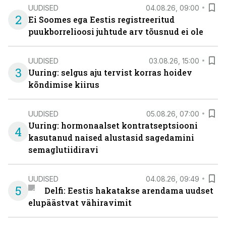
UUDISED
04.08.26, 09:00
2
Ei Soomes ega Eestis registreeritud
puukborrelioosi juhtude arv tõusnud ei ole
UUDISED
03.08.26, 15:00
3
Uuring: selgus aju tervist korras hoidev
kõndimise kiirus
UUDISED
05.08.26, 07:00
Uuring: hormonaalset kontratseptsiooni
4
kasutanud naised alustasid sagedamini
semaglutiidiravi
UUDISED
04.08.26, 09:49
5
Delfi: Eestis hakatakse arendama uudset
elupäästvat vähiravimit