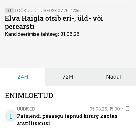
elanike tervislik seisund endiselt nigel, vahendas Eesti
Päevaleht.
TÖÖKUULUTUSED
23.07.26, 12:55
ST
Elva Haigla otsib eri-, üld- või
perearsti
Kandideerimise tähtaeg: 31.08.26
24H
72H
Nädal
ENIMLOETUD
UUDISED
05.08.26, 15:00
1
Patsiendi peaaegu tapnud kirurg kaotas
arstilitsentsi