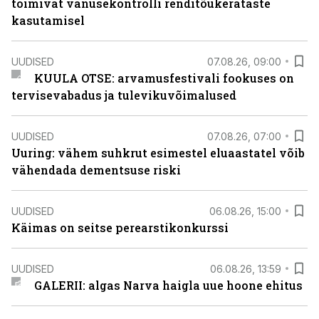
toimivat vanusekontrolli renditõukerataste
kasutamisel
UUDISED
07.08.26, 09:00
KUULA OTSE: arvamusfestivali fookuses on
tervisevabadus ja tulevikuvõimalused
UUDISED
07.08.26, 07:00
Uuring: vähem suhkrut esimestel eluaastatel võib
vähendada dementsuse riski
UUDISED
06.08.26, 15:00
Käimas on seitse perearstikonkurssi
UUDISED
06.08.26, 13:59
GALERII: algas Narva haigla uue hoone ehitus