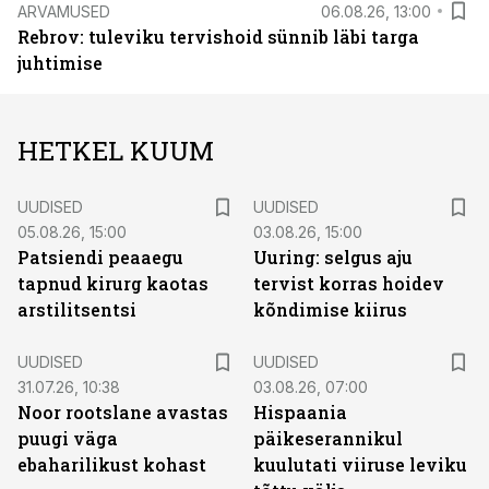
ARVAMUSED
06.08.26, 13:00
Rebrov: tuleviku tervishoid sünnib läbi targa
juhtimise
HETKEL KUUM
UUDISED
UUDISED
05.08.26, 15:00
03.08.26, 15:00
Patsiendi peaaegu
Uuring: selgus aju
tapnud kirurg kaotas
tervist korras hoidev
arstilitsentsi
kõndimise kiirus
UUDISED
UUDISED
31.07.26, 10:38
03.08.26, 07:00
Noor rootslane avastas
Hispaania
puugi väga
päikeserannikul
ebaharilikust kohast
kuulutati viiruse leviku