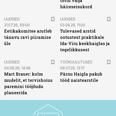
tõttu välja
häireseisukord
UUDISED
UUDISED
31.07.26, 09:00
03.08.26, 11:00
Eetikakomitee arutleb
Tulevased arstid
tänavu ravi piiramise
ootustest praktikale
üle
Ida-Viru keskhaiglas ja
tegelikkusest
ST
UUDISED
TÖÖKUULUTUSED
04.08.26, 14:48
09.07.26, 13:17
Mart Brauer: kolm
Pärnu Haigla pakub
mudelit, et tervishoius
tööd naistearstile
paremini tööjõudu
planeerida