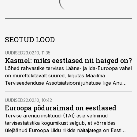
SEOTUD LOOD
UUDISED
23.02.10, 11:35
Kasmel: miks eestlased nii haiged on?
Lõhed rahvastike tervises Lääne- ja Ida-Euroopa vahel
on murettekitavalt suured, kirjutas Maailma
Terviseedenduse Assotsiatsiooni juhatuse liige Anu
Kasmel Tervise Arengu Instituudi hiljutisele
statistikakogumikule tuginedes Eesti Päevalehes.
UUDISED
22.02.10, 10:42
Euroopa põduraimad on eestlased
Tervise arengu instituudi (TAI) äsja valminud
tervisestatistika kogumikust selgub, et võrreldes
ülejäänud Euroopa Liidu riikide näitajatega on Eesti