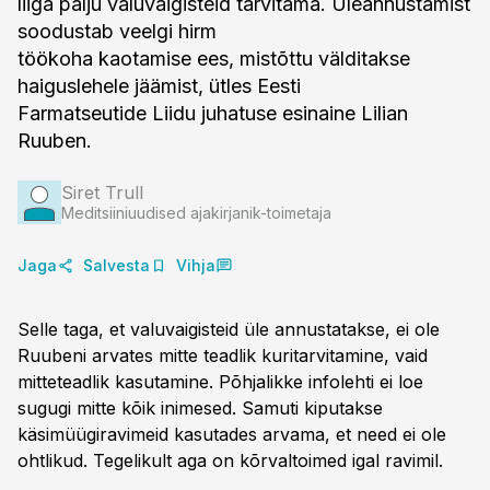
liiga palju valuvaigisteid tarvitama. Üleannustamist
soodustab veelgi hirm
töökoha kaotamise ees, mistõttu välditakse
haiguslehele jäämist, ütles Eesti
Farmatseutide Liidu juhatuse esinaine Lilian
Ruuben.
Siret Trull
Meditsiiniuudised ajakirjanik-toimetaja
Jaga
Salvesta
Vihja
Selle taga, et valuvaigisteid üle annustatakse, ei ole
Ruubeni arvates mitte teadlik kuritarvitamine, vaid
mitteteadlik kasutamine. Põhjalikke infolehti ei loe
sugugi mitte kõik inimesed. Samuti kiputakse
käsimüügiravimeid kasutades arvama, et need ei ole
ohtlikud. Tegelikult aga on kõrvaltoimed igal ravimil.