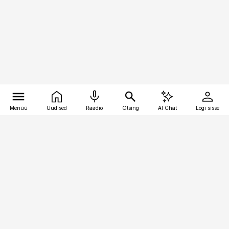
Menüü
Uudised
Raadio
Otsing
AI Chat
Logi sisse
Vana-Lõuna 39/1, 19094 Tallinn
(+372) 667 0111
meditsiiniuudised@aripaev.ee
Tellimisega seotud küsimused:
tellimiskeskus@aripaev.ee