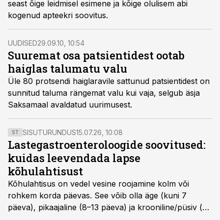
seast õige leidmisel esimene ja kõige olulisem abi
kogenud apteekri soovitus.
UUDISED
29.09.10, 10:54
Suuremat osa patsientidest ootab
haiglas talumatu valu
Üle 80 protsendi haiglaravile sattunud patsientidest on
sunnitud taluma rängemat valu kui vaja, selgub äsja
Saksamaal avaldatud uurimusest.
SISUTURUNDUS
15.07.26, 10:08
ST
Lastegastroenteroloogide soovitused:
kuidas leevendada lapse
kõhulahtisust
Kõhulahtisus on vedel vesine roojamine kolm või
rohkem korda päevas. See võib olla äge (kuni 7
päeva), pikaajaline (8–13 päeva) ja krooniline/püsiv (>
14 päeva). Lapseeas esinev kõhulahtisus on tavaliselt