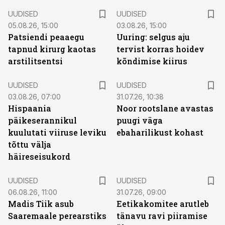
UUDISED
UUDISED
05.08.26, 15:00
03.08.26, 15:00
Patsiendi peaaegu
Uuring: selgus aju
tapnud kirurg kaotas
tervist korras hoidev
arstilitsentsi
kõndimise kiirus
UUDISED
UUDISED
03.08.26, 07:00
31.07.26, 10:38
Hispaania
Noor rootslane avastas
päikeserannikul
puugi väga
kuulutati viiruse leviku
ebaharilikust kohast
tõttu välja
häireseisukord
UUDISED
UUDISED
06.08.26, 11:00
31.07.26, 09:00
Madis Tiik asub
Eetikakomitee arutleb
Saaremaale perearstiks
tänavu ravi piiramise