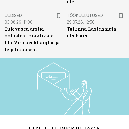
üle
ST
UUDISED
TÖÖKUULUTUSED
03.08.26, 11:00
29.07.26, 12:56
Tulevased arstid
Tallinna Lastehaigla
ootustest praktikale
otsib arsti
Ida-Viru keskhaiglas ja
tegelikkusest