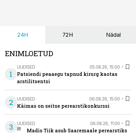
viiruslik ning sellega kaasneb sageli oksendamine ja
kehatemperatuuri tõus.
24H
72H
Nädal
ENIMLOETUD
UUDISED
05.08.26, 15:00
1
Patsiendi peaaegu tapnud kirurg kaotas
arstilitsentsi
UUDISED
06.08.26, 15:00
2
Käimas on seitse perearstikonkurssi
UUDISED
06.08.26, 11:00
3
Madis Tiik asub Saaremaale perearstiks