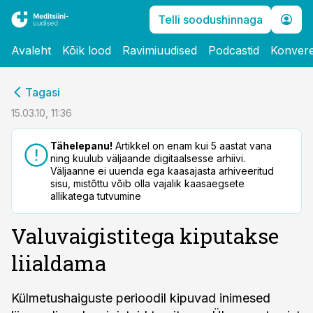
Telli soodushinnaga
Avaleht
Kõik lood
Ravimiuudised
Podcastid
Konvere
cebook
Tagasi
Twitter)
15.03.10, 11:36
kedIn
Tähelepanu!
Artikkel on enam kui 5 aastat vana
ning kuulub väljaande digitaalsesse arhiivi.
ail
Väljaanne ei uuenda ega kaasajasta arhiveeritud
sisu, mistõttu võib olla vajalik kaasaegsete
k
allikatega tutvumine
Valuvaigistitega kiputakse
liialdama
Külmetushaiguste perioodil kipuvad inimesed