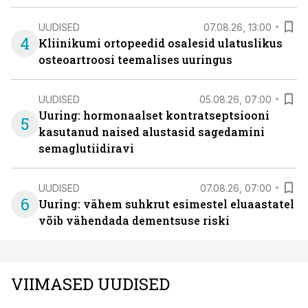
UUDISED
07.08.26, 13:00
4
Kliinikumi ortopeedid osalesid ulatuslikus
osteoartroosi teemalises uuringus
UUDISED
05.08.26, 07:00
Uuring: hormonaalset kontratseptsiooni
5
kasutanud naised alustasid sagedamini
semaglutiidiravi
UUDISED
07.08.26, 07:00
6
Uuring: vähem suhkrut esimestel eluaastatel
võib vähendada dementsuse riski
VIIMASED UUDISED