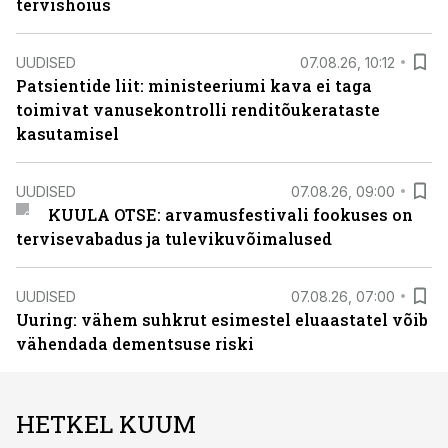
tervishoius
UUDISED
07.08.26, 10:12
Patsientide liit: ministeeriumi kava ei taga
toimivat vanusekontrolli renditõukerataste
kasutamisel
UUDISED
07.08.26, 09:00
KUULA OTSE: arvamusfestivali fookuses on
tervisevabadus ja tulevikuvõimalused
UUDISED
07.08.26, 07:00
Uuring: vähem suhkrut esimestel eluaastatel võib
vähendada dementsuse riski
HETKEL KUUM