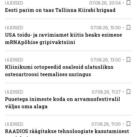
UUDISED
07.08.26, 20:04
Eesti parim on taas Tallinna Kiirabi brigaad
UUDISED
07.08.26, 15:00
USA toidu- ja ravimiamet kiitis heaks esimese
mRNApõhise gripivaktsiini
UUDISED
07.08.26, 13:00
Kliinikumi ortopeedid osalesid ulatuslikus
osteoartroosi teemalises uuringus
UUDISED
07.08.26, 11:27
Puuetega inimeste koda on arvamusfestivalil
väljas oma alaga
UUDISED
07.08.26, 11:00
RAADIOS räägitakse tehnoloogiate kasutamisest