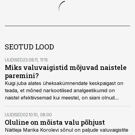
SEOTUD LOOD
UUDISED
23.08.11, 11:15
Miks valuvaigistid mõjuvad naistele
paremini?
Kuigi juba alates üheksakümnendate keskpaigast on
teada, et mõned narkootilised analgeetikumid on
naistel efektiivsemad kui meestel, on siiani olnud
teadmata selle erinevuse põhjus. Nüüd on New Yorgi
ülikooli teadlased jõudnud järeldusele, et kuigi meeste
UUDISED
02.10.10, 08:00
ja naiste organismides on samad opioidiretseptorite
Oluline on mõista valu põhjust
tüübid, on nende vastastikune toime soost sõltuvalt
Näitleja Marika Korolevi sõnul on paljude valuvaigistite
erinev.