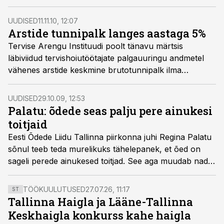
kui aasta tagasi samal perioodil.
UUDISED
11.11.10, 12:07
Arstide tunnipalk langes aastaga 5%
Tervise Arengu Instituudi poolt tänavu märtsis
läbiviidud tervishoiutöötajate palgauuringu andmetel
vähenes arstide keskmine brutotunnipalk ilma
lisatasudeta võrreldes eelmise aasta märtsiga 5%.
Haiglas töötavate arstide kuu põhipalk tõusis 2%
UUDISED
29.10.09, 12:53
võrra.
Palatu: õdede seas palju pere ainukesi
toitjaid
Eesti Õdede Liidu Tallinna piirkonna juhi Regina Palatu
sõnul teeb teda murelikuks tähelepanek, et õed on
sageli perede ainukesed toitjad. See aga muudab nad
palgasurve ees eriti kaitsetuks.
TÖÖKUULUTUSED
27.07.26, 11:17
ST
Tallinna Haigla ja Lääne-Tallinna
Keskhaigla konkurss kahe haigla