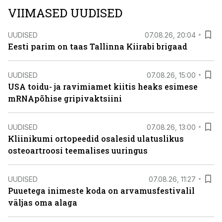
VIIMASED UUDISED
UUDISED
07.08.26, 20:04
Eesti parim on taas Tallinna Kiirabi brigaad
UUDISED
07.08.26, 15:00
USA toidu- ja ravimiamet kiitis heaks esimese
mRNApõhise gripivaktsiini
UUDISED
07.08.26, 13:00
Kliinikumi ortopeedid osalesid ulatuslikus
osteoartroosi teemalises uuringus
UUDISED
07.08.26, 11:27
Puuetega inimeste koda on arvamusfestivalil
väljas oma alaga