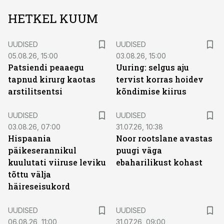
HETKEL KUUM
UUDISED
UUDISED
05.08.26, 15:00
03.08.26, 15:00
Patsiendi peaaegu
Uuring: selgus aju
tapnud kirurg kaotas
tervist korras hoidev
arstilitsentsi
kõndimise kiirus
UUDISED
UUDISED
03.08.26, 07:00
31.07.26, 10:38
Hispaania
Noor rootslane avastas
päikeserannikul
puugi väga
kuulutati viiruse leviku
ebaharilikust kohast
tõttu välja
häireseisukord
UUDISED
UUDISED
06.08.26, 11:00
31.07.26, 09:00