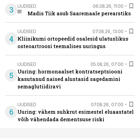
UUDISED
06.08.26, 11:00
3
Madis Tiik asub Saaremaale perearstiks
UUDISED
07.08.26, 13:00
4
Kliinikumi ortopeedid osalesid ulatuslikus
osteoartroosi teemalises uuringus
UUDISED
05.08.26, 07:00
Uuring: hormonaalset kontratseptsiooni
5
kasutanud naised alustasid sagedamini
semaglutiidiravi
UUDISED
07.08.26, 07:00
6
Uuring: vähem suhkrut esimestel eluaastatel
võib vähendada dementsuse riski