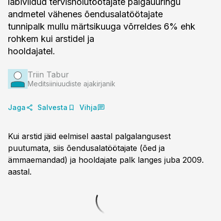
läbiviidud tervishoiutöötajate palgauuringu
andmetel vähenes õendusalatöötajate
tunnipalk mullu märtsikuuga võrreldes 6% ehk
rohkem kui arstidel ja
hooldajatel.
Triin Tabur
Meditsiiniuudiste ajakirjanik
Jaga
Salvesta
Vihja
Kui arstid jäid eelmisel aastal palgalangusest
puutumata, siis õendusalatöötajate (õed ja
ämmaemandad) ja hooldajate palk langes juba 2009.
aastal.