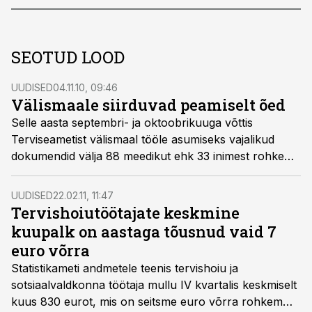
SEOTUD LOOD
UUDISED
04.11.10, 09:46
Välismaale siirduvad peamiselt õed
Selle aasta septembri- ja oktoobrikuuga võttis
Terviseametist välismaal tööle asumiseks vajalikud
dokumendid välja 88 meedikut ehk 33 inimest rohkem
kui mullu samal perioodil. Neist üle poole on õed.
UUDISED
22.02.11, 11:47
Tervishoiutöötajate keskmine
kuupalk on aastaga tõusnud vaid 7
euro võrra
Statistikameti andmetele teenis tervishoiu ja
sotsiaalvaldkonna töötaja mullu IV kvartalis keskmiselt
kuus 830 eurot, mis on seitsme euro võrra rohkem