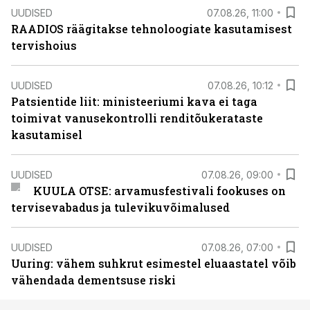
UUDISED
07.08.26, 11:00
RAADIOS räägitakse tehnoloogiate kasutamisest
tervishoius
UUDISED
07.08.26, 10:12
Patsientide liit: ministeeriumi kava ei taga
toimivat vanusekontrolli renditõukerataste
kasutamisel
UUDISED
07.08.26, 09:00
KUULA OTSE: arvamusfestivali fookuses on
tervisevabadus ja tulevikuvõimalused
UUDISED
07.08.26, 07:00
Uuring: vähem suhkrut esimestel eluaastatel võib
vähendada dementsuse riski