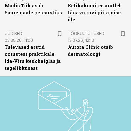
Madis Tiik asub
Eetikakomitee arutleb
Saaremaale perearstiks
tänavu ravi piiramise
üle
ST
UUDISED
TÖÖKUULUTUSED
03.08.26, 11:00
13.07.26, 12:10
Tulevased arstid
Aurora Clinic otsib
ootustest praktikale
dermatoloogi
Ida-Viru keskhaiglas ja
tegelikkusest