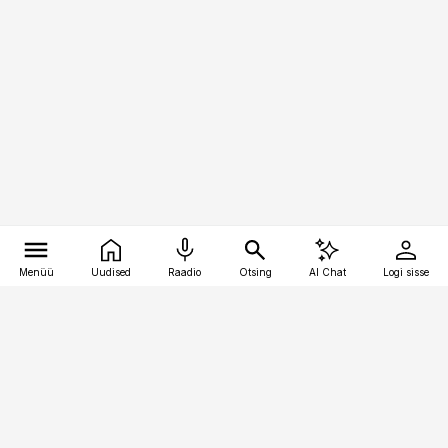
Menüü
Uudised
Raadio
Otsing
AI Chat
Logi sisse
Vana-Lõuna 39/1, 19094 Tallinn
(+372) 667 0111
meditsiiniuudised@aripaev.ee