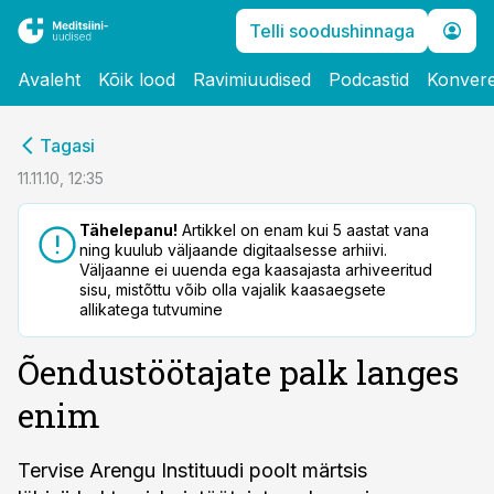
Telli soodushinnaga
Avaleht
Kõik lood
Ravimiuudised
Podcastid
Konvere
cebook
Tagasi
Twitter)
11.11.10, 12:35
kedIn
Tähelepanu!
Artikkel on enam kui 5 aastat vana
ning kuulub väljaande digitaalsesse arhiivi.
ail
Väljaanne ei uuenda ega kaasajasta arhiveeritud
sisu, mistõttu võib olla vajalik kaasaegsete
k
allikatega tutvumine
Õendustöötajate palk langes
enim
Tervise Arengu Instituudi poolt märtsis