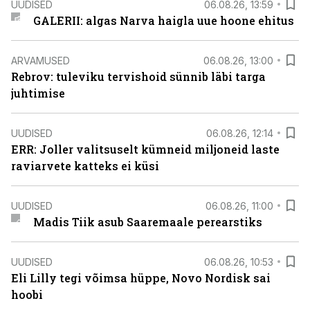
UUDISED
06.08.26, 13:59
GALERII: algas Narva haigla uue hoone ehitus
ARVAMUSED
06.08.26, 13:00
Rebrov: tuleviku tervishoid sünnib läbi targa
juhtimise
UUDISED
06.08.26, 12:14
ERR: Joller valitsuselt kümneid miljoneid laste
raviarvete katteks ei küsi
UUDISED
06.08.26, 11:00
Madis Tiik asub Saaremaale perearstiks
UUDISED
06.08.26, 10:53
Eli Lilly tegi võimsa hüppe, Novo Nordisk sai
hoobi