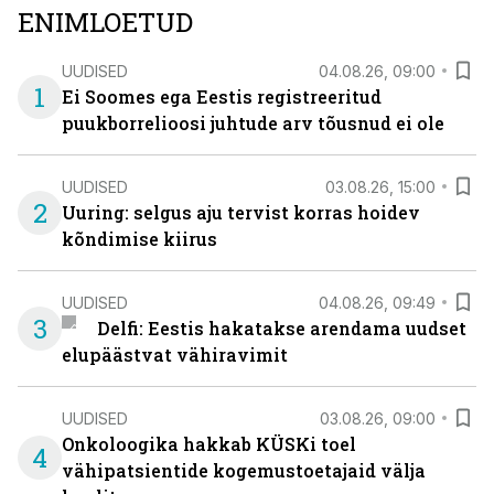
ENIMLOETUD
UUDISED
04.08.26, 09:00
1
Ei Soomes ega Eestis registreeritud
puukborrelioosi juhtude arv tõusnud ei ole
UUDISED
03.08.26, 15:00
2
Uuring: selgus aju tervist korras hoidev
kõndimise kiirus
UUDISED
04.08.26, 09:49
3
Delfi: Eestis hakatakse arendama uudset
elupäästvat vähiravimit
UUDISED
03.08.26, 09:00
Onkoloogika hakkab KÜSKi toel
4
vähipatsientide kogemustoetajaid välja