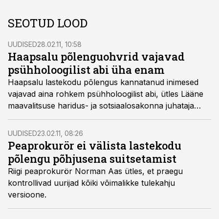
SEOTUD LOOD
UUDISED
28.02.11, 10:58
Haapsalu põlenguohvrid vajavad
psühholoogilist abi üha enam
Haapsalu lastekodu põlengus kannatanud inimesed
vajavad aina rohkem psühholoogilist abi, ütles Lääne
maavalitsuse haridus- ja sotsiaalosakonna juhataja
Kersti Lõhmus Kuku raadiole antud intervjuus.
UUDISED
23.02.11, 08:26
Peaprokurör ei välista lastekodu
põlengu põhjusena suitsetamist
Riigi peaprokurör Norman Aas ütles, et praegu
kontrollivad uurijad kõiki võimalikke tulekahju
versioone.