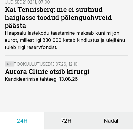
UUDISED
21.02.11, 07:00
Kai Tennisberg: me ei suutnud
haiglasse toodud põlenguohvreid
päästa
Haapsalu lastekodu taastamine maksab kuni miljon
eurot, millest ligi 830 000 katab kindlustus ja ülejäänu
tuleb riigi reservfondist.
TÖÖKUULUTUSED
13.07.26, 12:10
ST
Aurora Clinic otsib kirurgi
Kandideerimise tähtaeg: 13.08.26
24H
72H
Nädal