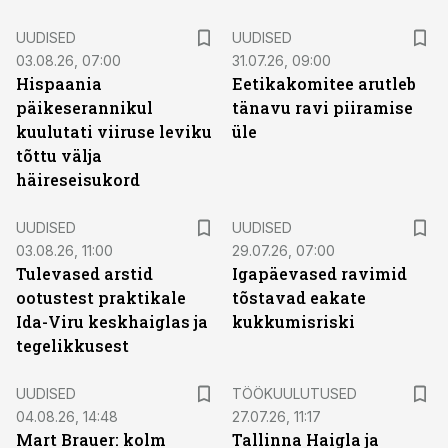
UUDISED
UUDISED
03.08.26, 07:00
31.07.26, 09:00
Hispaania
Eetikakomitee arutleb
päikeserannikul
tänavu ravi piiramise
kuulutati viiruse leviku
üle
tõttu välja
häireseisukord
UUDISED
UUDISED
03.08.26, 11:00
29.07.26, 07:00
Tulevased arstid
Igapäevased ravimid
ootustest praktikale
tõstavad eakate
Ida-Viru keskhaiglas ja
kukkumisriski
tegelikkusest
ST
UUDISED
TÖÖKUULUTUSED
04.08.26, 14:48
27.07.26, 11:17
Mart Brauer: kolm
Tallinna Haigla ja