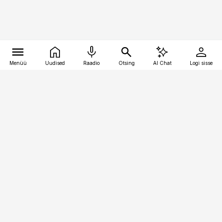
Menüü
Uudised
Raadio
Otsing
AI Chat
Logi sisse
Vana-Lõuna 39/1, 19094 Tallinn
(+372) 667 0111
meditsiiniuudised@aripaev.ee
Tellimisega seotud küsimused:
tellimiskeskus@aripaev.ee
Telli
Reklaam
Firmast