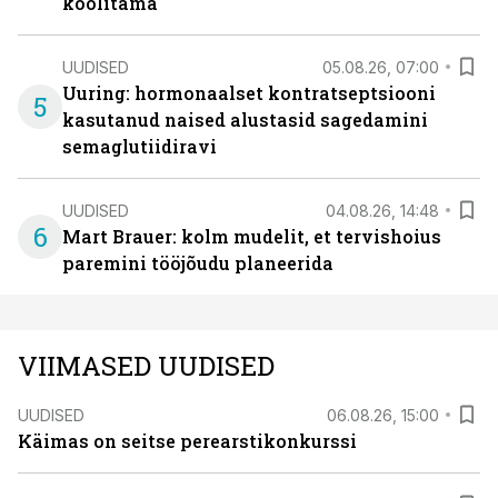
koolitama
UUDISED
05.08.26, 07:00
Uuring: hormonaalset kontratseptsiooni
5
kasutanud naised alustasid sagedamini
semaglutiidiravi
UUDISED
04.08.26, 14:48
6
Mart Brauer: kolm mudelit, et tervishoius
paremini tööjõudu planeerida
VIIMASED UUDISED
UUDISED
06.08.26, 15:00
Käimas on seitse perearstikonkurssi