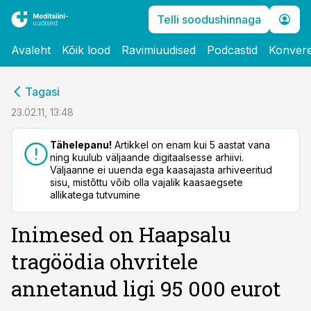
Telli soodushinnaga
Avaleht
Kõik lood
Ravimiuudised
Podcastid
Konvere
cebook
Tagasi
Twitter)
23.02.11, 13:48
kedIn
Tähelepanu!
Artikkel on enam kui 5 aastat vana
ning kuulub väljaande digitaalsesse arhiivi.
ail
Väljaanne ei uuenda ega kaasajasta arhiveeritud
sisu, mistõttu võib olla vajalik kaasaegsete
k
allikatega tutvumine
Inimesed on Haapsalu
tragöödia ohvritele
annetanud ligi 95 000 eurot