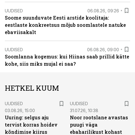
UUDISED
06.08.26, 09:26
Soome suunduvate Eesti arstide koolitaja:
eestlaste konkreetsus mõjub soomlastele natuke
ebaviisakalt
UUDISED
06.08.26, 09:00
Soomlanna kogemus: kui Hiinas saab prillid kätte
kohe, siis miks mujal ei saa?
HETKEL KUUM
UUDISED
UUDISED
03.08.26, 15:00
31.07.26, 10:38
Uuring: selgus aju
Noor rootslane avastas
tervist korras hoidev
puugi väga
kõndimise kiirus
ebaharilikust kohast