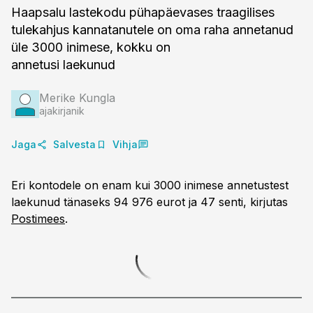
Haapsalu lastekodu pühapäevases traagilises
tulekahjus kannatanutele on oma raha annetanud
üle 3000 inimese, kokku on
annetusi laekunud
Merike Kungla
ajakirjanik
Jaga
Salvesta
Vihja
Eri kontodele on enam kui 3000 inimese annetustest
laekunud tänaseks 94 976 eurot ja 47 senti, kirjutas
Postimees
.