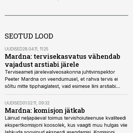
SEOTUD LOOD
UUDISED
28.04.11, 11:25
Mardna: tervisekasvatus vähendab
vajadust arstiabi järele
Terviseameti järelevalveosakonna juhtivinspektor
Peeter Mardna on veendumusel, et rahva tervis ei
sõltu mitte tipphaiglatest, vaid esimese liini arstiabi
toimimisest ja inimeste teadlikkusest, vahendas
tarbija24.ee.
UUDISED
01.02.11, 09:32
Mardna: komisjon jätkab
Läinud neljapäeval toimus tervishoiuteenuse kvaliteedi
ekspertkomisjoni koosolek, kus vaagiti muu hulgas viie
lahkuda soovinud eksperdi asendamisi. Komisjoni