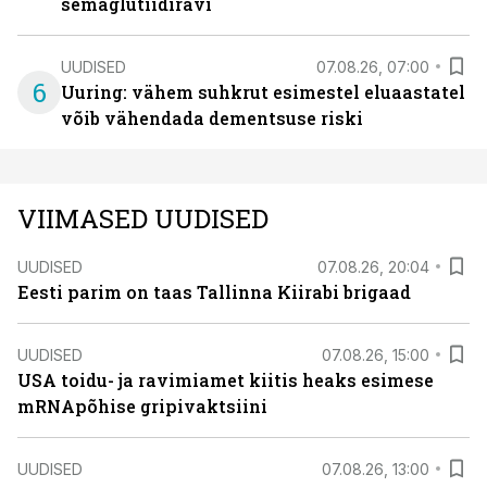
semaglutiidiravi
UUDISED
07.08.26, 07:00
6
Uuring: vähem suhkrut esimestel eluaastatel
võib vähendada dementsuse riski
VIIMASED UUDISED
UUDISED
07.08.26, 20:04
Eesti parim on taas Tallinna Kiirabi brigaad
UUDISED
07.08.26, 15:00
USA toidu- ja ravimiamet kiitis heaks esimese
mRNApõhise gripivaktsiini
UUDISED
07.08.26, 13:00