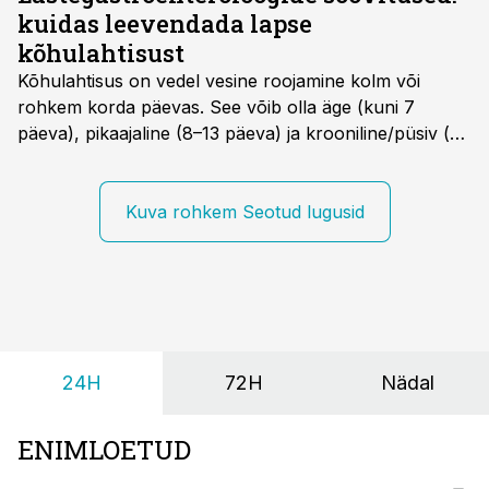
kuidas leevendada lapse
kõhulahtisust
Kõhulahtisus on vedel vesine roojamine kolm või
rohkem korda päevas. See võib olla äge (kuni 7
päeva), pikaajaline (8–13 päeva) ja krooniline/püsiv (>
14 päeva). Lapseeas esinev kõhulahtisus on tavaliselt
viiruslik ning sellega kaasneb sageli oksendamine ja
kehatemperatuuri tõus.
Kuva rohkem Seotud lugusid
24H
72H
Nädal
ENIMLOETUD