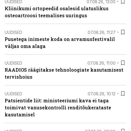
UUDISED
07.08.26, 13:00
Kliinikumi ortopeedid osalesid ulatuslikus
osteoartroosi teemalises uuringus
UUDISED
07.08.26, 11:27
Puuetega inimeste koda on arvamusfestivalil
väljas oma alaga
UUDISED
07.08.26, 11:00
RAADIOS räägitakse tehnoloogiate kasutamisest
tervishoius
UUDISED
07.08.26, 10:12
Patsientide liit: ministeeriumi kava ei taga
toimivat vanusekontrolli renditõukerataste
kasutamisel