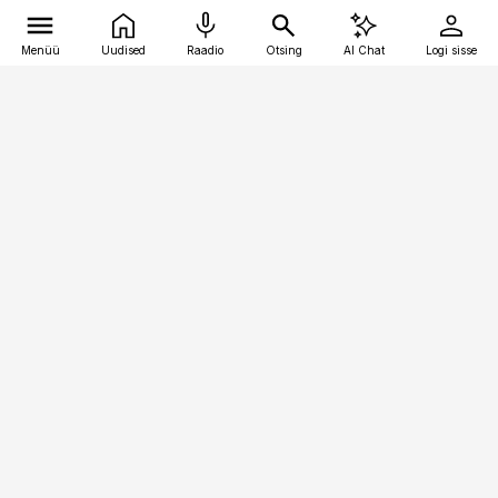
Menüü
Uudised
Raadio
Otsing
AI Chat
Logi sisse
Vana-Lõuna 39/1, 19094 Tallinn
(+372) 667 0111
meditsiiniuudised@aripaev.ee
Tellimisega seotud küsimused:
tellimiskeskus@aripaev.ee
Telli
Reklaam
Firmast
Sisu kasutamisõigused
Ajakirjaniku
eetikakoodeks
Üldtingimused
Privaatsustingimused