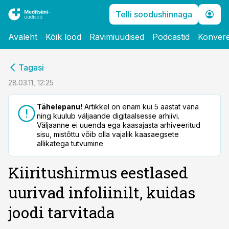
Telli soodushinnaga
Avaleht
Kõik lood
Ravimiuudised
Podcastid
Konvere
cebook
Tagasi
Twitter)
28.03.11, 12:25
kedIn
Tähelepanu!
Artikkel on enam kui 5 aastat vana
ning kuulub väljaande digitaalsesse arhiivi.
ail
Väljaanne ei uuenda ega kaasajasta arhiveeritud
sisu, mistõttu võib olla vajalik kaasaegsete
k
allikatega tutvumine
Kiiritushirmus eestlased
uurivad infoliinilt, kuidas
joodi tarvitada