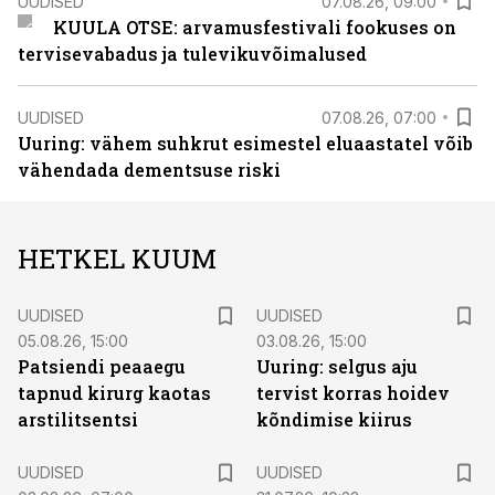
UUDISED
07.08.26, 09:00
KUULA OTSE: arvamusfestivali fookuses on
tervisevabadus ja tulevikuvõimalused
UUDISED
07.08.26, 07:00
Uuring: vähem suhkrut esimestel eluaastatel võib
vähendada dementsuse riski
HETKEL KUUM
UUDISED
UUDISED
05.08.26, 15:00
03.08.26, 15:00
Patsiendi peaaegu
Uuring: selgus aju
tapnud kirurg kaotas
tervist korras hoidev
arstilitsentsi
kõndimise kiirus
UUDISED
UUDISED