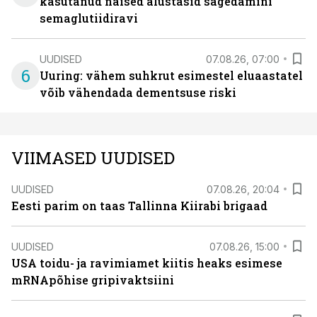
kasutanud naised alustasid sagedamini
semaglutiidiravi
UUDISED
07.08.26, 07:00
6
Uuring: vähem suhkrut esimestel eluaastatel
võib vähendada dementsuse riski
VIIMASED UUDISED
UUDISED
07.08.26, 20:04
Eesti parim on taas Tallinna Kiirabi brigaad
UUDISED
07.08.26, 15:00
USA toidu- ja ravimiamet kiitis heaks esimese
mRNApõhise gripivaktsiini