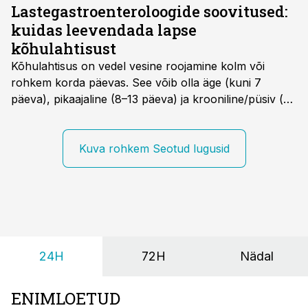
mõnikord ohjata antibiootikumidega, kirjutas Novaator.
Lastegastroenteroloogide soovitused:
kuidas leevendada lapse
kõhulahtisust
Kõhulahtisus on vedel vesine roojamine kolm või
rohkem korda päevas. See võib olla äge (kuni 7
päeva), pikaajaline (8–13 päeva) ja krooniline/püsiv (>
14 päeva). Lapseeas esinev kõhulahtisus on tavaliselt
viiruslik ning sellega kaasneb sageli oksendamine ja
kehatemperatuuri tõus.
Kuva rohkem Seotud lugusid
24H
72H
Nädal
ENIMLOETUD