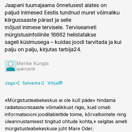
Jaapani tuumajaama õnnetusest alates on
paljud inimesed Eestis tundnud muret võimaliku
kiirgussaaste pärast ja selle
mõjust inimese tervisele. Terviseameti
mürgistusinfoliinile 16662 helistatakse
sageli küsimusega – kuidas joodi tarvitada ja kui
palju on palju, kirjutas tarbija24.
Merike Kungla
ajakirjanik
Jaga
Salvesta
Vihja
«Mürgistusteabekeskus ei ole küll pädev hindama
radiatsioonisaaste võimalikkust riigis, kuid omab
informatsiooni jooditablettide toime, kõrvaltoimete ning
üleannustamisest tingitud ohtude kohta,» selgitas ameti
mürgistusteabekeskuse juht Mare Oder.