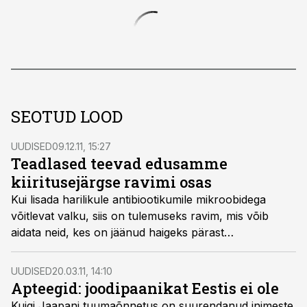
SEOTUD LOOD
UUDISED
09.12.11, 15:27
Teadlased teevad edusamme
kiiritusejärgse ravimi osas
Kui lisada harilikule antibiootikumile mikroobidega
võitlevat valku, siis on tulemuseks ravim, mis võib
aidata neid, kes on jäänud haigeks pärast
tuumarünnakut või on jäänud mõne muu ohtliku
kiirguse teele, kirjutas ERR-i teadusportaal.
UUDISED
20.03.11, 14:10
Apteegid: joodipaanikat Eestis ei ole
Kuigi Jaapani tuumaõnnetus on suurendanud inimeste