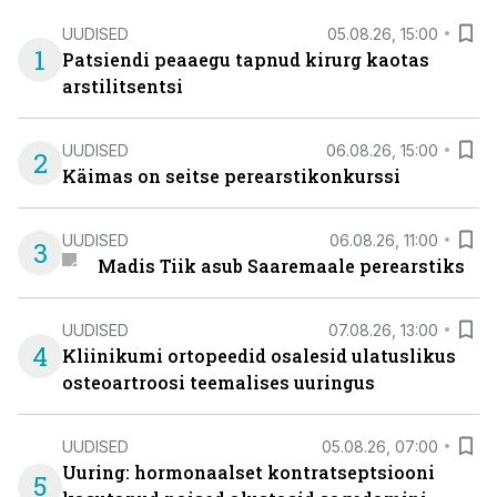
UUDISED
05.08.26, 15:00
1
Patsiendi peaaegu tapnud kirurg kaotas
arstilitsentsi
UUDISED
06.08.26, 15:00
2
Käimas on seitse perearstikonkurssi
UUDISED
06.08.26, 11:00
3
Madis Tiik asub Saaremaale perearstiks
UUDISED
07.08.26, 13:00
4
Kliinikumi ortopeedid osalesid ulatuslikus
osteoartroosi teemalises uuringus
UUDISED
05.08.26, 07:00
Uuring: hormonaalset kontratseptsiooni
5