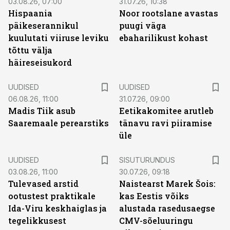
03.08.26, 07:00
31.07.26, 10:38
Hispaania
Noor rootslane avastas
päikeserannikul
puugi väga
kuulutati viiruse leviku
ebaharilikust kohast
tõttu välja
häireseisukord
UUDISED
UUDISED
06.08.26, 11:00
31.07.26, 09:00
Madis Tiik asub
Eetikakomitee arutleb
Saaremaale perearstiks
tänavu ravi piiramise
üle
ST
UUDISED
SISUTURUNDUS
03.08.26, 11:00
30.07.26, 09:18
Tulevased arstid
Naistearst Marek Šois:
ootustest praktikale
kas Eestis võiks
Ida-Viru keskhaiglas ja
alustada rasedusaegse
tegelikkusest
CMV-sõeluuringu