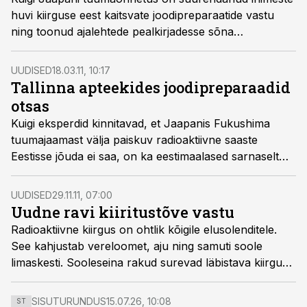
huvi kiirguse eest kaitsvate joodipreparaatide vastu
ning toonud ajalehtede pealkirjadesse sõna
"joodipaanika", kinnitavad apteekrid vastupidist.
UUDISED
18.03.11, 10:17
Tallinna apteekides joodipreparaadid
otsas
Kuigi eksperdid kinnitavad, et Jaapanis Fukushima
tuumajaamast välja paiskuv radioaktiivne saaste
Eestisse jõuda ei saa, on ka eestimaalased sarnaselt
soomlaste ja ameeriklastega hakanud koju
joodipreparaate varuma. Mitu Tallinna apteeki on joodi
UUDISED
29.11.11, 07:00
sisaldavatest käsimüügiravimitest juba tühjaks ostetud.
Uudne ravi kiiritustõve vastu
Radioaktiivne kiirgus on ohtlik kõigile elusolenditele.
See kahjustab vereloomet, aju ning samuti soole
limaskesti. Sooleseina rakud surevad läbistava kiirguse
mõjul ning kärbunud soolest pääsevad bakterid
vereringesse. Nii tekkinud põletikku õnnestub
SISUTURUNDUS
15.07.26, 10:08
ST