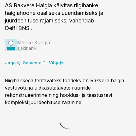
AS Rakvere Haigla käivitas riigihanke
haiglahoone osaliseks uuendamiseks ja
juurdeehituse rajamiseks, vahendab
Delfi BNSi.
Merike Kungla
ajakirjanik
Jaga
Salvesta
Vihja
Riigihankega tehtavateks töödeks on Rakvere haigla
vastuvõtu ja üldkasutatavate ruumide
rekonstrueerimine ning hooldus- ja taastusravi
kompleksi juurdeehituse rajamine.