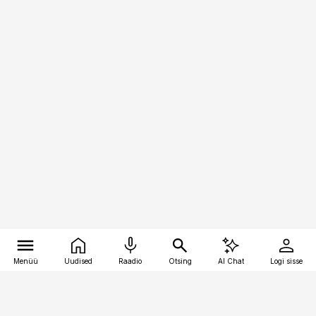
Menüü
Uudised
Raadio
Otsing
AI Chat
Logi sisse