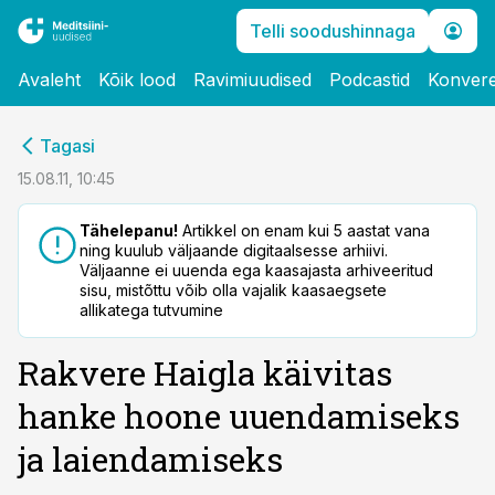
Telli soodushinnaga
Avaleht
Kõik lood
Ravimiuudised
Podcastid
Konvere
cebook
Tagasi
Twitter)
15.08.11, 10:45
kedIn
Tähelepanu!
Artikkel on enam kui 5 aastat vana
ning kuulub väljaande digitaalsesse arhiivi.
ail
Väljaanne ei uuenda ega kaasajasta arhiveeritud
sisu, mistõttu võib olla vajalik kaasaegsete
k
allikatega tutvumine
Rakvere Haigla käivitas
hanke hoone uuendamiseks
ja laiendamiseks