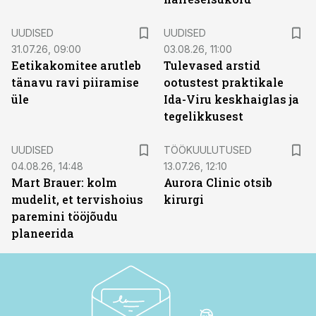
UUDISED
UUDISED
31.07.26, 09:00
03.08.26, 11:00
Eetikakomitee arutleb
Tulevased arstid
tänavu ravi piiramise
ootustest praktikale
üle
Ida-Viru keskhaiglas ja
tegelikkusest
ST
UUDISED
TÖÖKUULUTUSED
04.08.26, 14:48
13.07.26, 12:10
Mart Brauer: kolm
Aurora Clinic otsib
mudelit, et tervishoius
kirurgi
paremini tööjõudu
planeerida