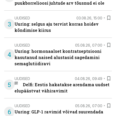
puukborrelioosi juhtude arv tõusnud ei ole
UUDISED
03.08.26, 15:00
3
Uuring: selgus aju tervist korras hoidev
kõndimise kiirus
UUDISED
05.08.26, 07:00
Uuring: hormonaalset kontratseptsiooni
4
kasutanud naised alustasid sagedamini
semaglutiidiravi
UUDISED
04.08.26, 09:49
5
Delfi: Eestis hakatakse arendama uudset
elupäästvat vähiravimit
UUDISED
05.08.26, 07:00
6
Uuring: GLP-1 ravimid võivad suurendada