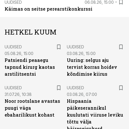
UUDISED
06.08.26, 15:00
Käimas on seitse perearstikonkurssi
HETKEL KUUM
UUDISED
UUDISED
05.08.26, 15:00
03.08.26, 15:00
Patsiendi peaaegu
Uuring: selgus aju
tapnud kirurg kaotas
tervist korras hoidev
arstilitsentsi
kõndimise kiirus
UUDISED
UUDISED
31.07.26, 10:38
03.08.26, 07:00
Noor rootslane avastas
Hispaania
puugi väga
päikeserannikul
ebaharilikust kohast
kuulutati viiruse leviku
tõttu välja
häireseisukord