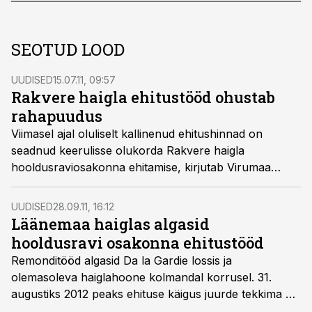
SEOTUD LOOD
UUDISED
15.07.11, 09:57
Rakvere haigla ehitustööd ohustab
rahapuudus
Viimasel ajal oluliselt kallinenud ehitushinnad on
seadnud keerulisse olukorda Rakvere haigla
hooldusraviosakonna ehitamise, kirjutab Virumaa
Teataja. ASi Rakvere Haigla juhatuse esimehe Rain
Seppingu hinnangul oleks aga rumal 1,5 miljonit eurot
UUDISED
28.09.11, 16:12
toetusraha sootuks kasutamata jätta.
Läänemaa haiglas algasid
hooldusravi osakonna ehitustööd
Remonditööd algasid Da la Gardie lossis ja
olemasoleva haiglahoone kolmandal korrusel. 31.
augustiks 2012 peaks ehituse käigus juurde tekkima 77
hooldusravi voodikohta.