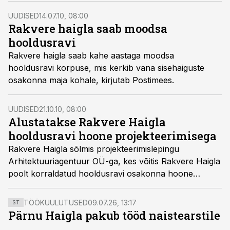
UUDISED
14.07.10, 08:00
Rakvere haigla saab moodsa
hooldusravi
Rakvere haigla saab kahe aastaga moodsa
hooldusravi korpuse, mis kerkib vana sisehaiguste
osakonna maja kohale, kirjutab Postimees.
UUDISED
21.10.10, 08:00
Alustatakse Rakvere Haigla
hooldusravi hoone projekteerimisega
Rakvere Haigla sõlmis projekteerimislepingu
Arhitektuuriagentuur OÜ-ga, kes võitis Rakvere Haigla
poolt korraldatud hooldusravi osakonna hoone
projekteerimise arhitektuurse ideekonkursi.
TÖÖKUULUTUSED
09.07.26, 13:17
ST
Pärnu Haigla pakub tööd naistearstile