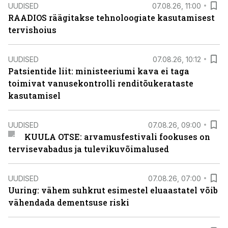
UUDISED
07.08.26, 11:00
RAADIOS räägitakse tehnoloogiate kasutamisest
tervishoius
UUDISED
07.08.26, 10:12
Patsientide liit: ministeeriumi kava ei taga
toimivat vanusekontrolli renditõukerataste
kasutamisel
UUDISED
07.08.26, 09:00
KUULA OTSE: arvamusfestivali fookuses on
tervisevabadus ja tulevikuvõimalused
UUDISED
07.08.26, 07:00
Uuring: vähem suhkrut esimestel eluaastatel võib
vähendada dementsuse riski