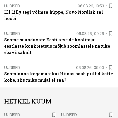
UUDISED
06.08.26, 10:53
Eli Lilly tegi võimsa hüppe, Novo Nordisk sai
hoobi
UUDISED
06.08.26, 09:26
Soome suunduvate Eesti arstide koolitaja:
eestlaste konkreetsus mõjub soomlastele natuke
ebaviisakalt
UUDISED
06.08.26, 09:00
Soomlanna kogemus: kui Hiinas saab prillid kätte
kohe, siis miks mujal ei saa?
HETKEL KUUM
UUDISED
UUDISED