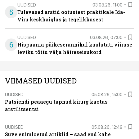
UUDISED
03.08.26, 11:00
5
Tulevased arstid ootustest praktikale Ida-
Viru keskhaiglas ja tegelikkusest
UUDISED
03.08.26, 07:00
6
Hispaania päikeserannikul kuulutati viiruse
leviku tõttu välja häireseisukord
VIIMASED UUDISED
UUDISED
05.08.26, 15:00
Patsiendi peaaegu tapnud kirurg kaotas
arstilitsentsi
UUDISED
05.08.26, 12:49
Suve enimloetud artiklid – saad end kahe