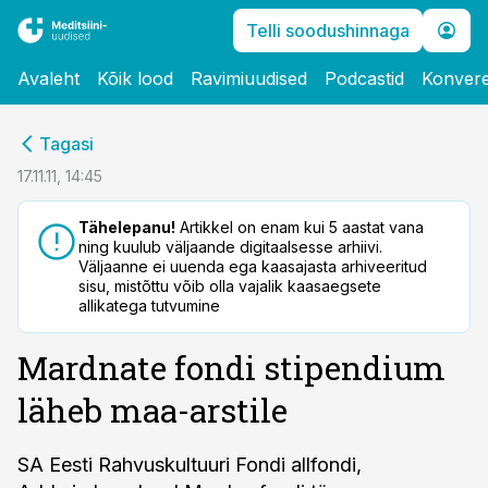
Telli soodushinnaga
Avaleht
Kõik lood
Ravimiuudised
Podcastid
Konvere
cebook
Tagasi
Twitter)
17.11.11, 14:45
kedIn
Tähelepanu!
Artikkel on enam kui 5 aastat vana
ning kuulub väljaande digitaalsesse arhiivi.
ail
Väljaanne ei uuenda ega kaasajasta arhiveeritud
sisu, mistõttu võib olla vajalik kaasaegsete
k
allikatega tutvumine
Mardnate fondi stipendium
läheb maa-arstile
SA Eesti Rahvuskultuuri Fondi allfondi,