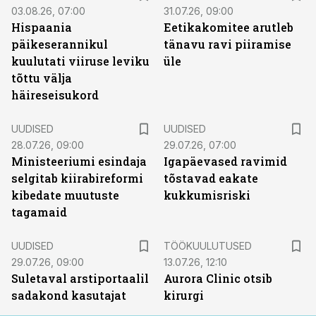
03.08.26, 07:00
31.07.26, 09:00
Hispaania
Eetikakomitee arutleb
päikeserannikul
tänavu ravi piiramise
kuulutati viiruse leviku
üle
tõttu välja
häireseisukord
UUDISED
UUDISED
28.07.26, 09:00
29.07.26, 07:00
Ministeeriumi esindaja
Igapäevased ravimid
selgitab kiirabireformi
tõstavad eakate
kibedate muutuste
kukkumisriski
tagamaid
ST
UUDISED
TÖÖKUULUTUSED
29.07.26, 09:00
13.07.26, 12:10
Suletaval arstiportaalil
Aurora Clinic otsib
sadakond kasutajat
kirurgi