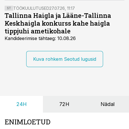
kirjutab Sakala.
TÖÖKUULUTUSED
27.07.26, 11:17
ST
Tallinna Haigla ja Lääne-Tallinna
Keskhaigla konkurss kahe haigla
tippjuhi ametikohale
Kandideerimise tähtaeg: 10.08.26
Kuva rohkem Seotud lugusid
24H
72H
Nädal
ENIMLOETUD