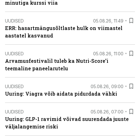
minutiga kurssi viia
UUDISED
05.08.26, 11:49
ERR: hasartmängusõltlaste hulk on viimastel
aastatel kasvanud
UUDISED
05.08.26, 11:00
Arvamusfestivalil tuleb ka Nutri-Score’i
teemaline paneelarutelu
UUDISED
05.08.26, 09:00
Uuring: Viagra võib aidata pidurdada vähki
UUDISED
05.08.26, 07:00
Uuring: GLP-1 ravimid võivad suurendada juuste
väljalangemise riski