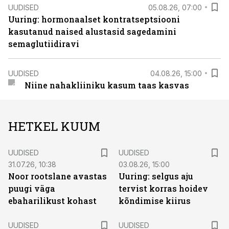
UUDISED
05.08.26, 07:00
Uuring: hormonaalset kontratseptsiooni
kasutanud naised alustasid sagedamini
semaglutiidiravi
UUDISED
04.08.26, 15:00
Niine nahakliiniku kasum taas kasvas
HETKEL KUUM
UUDISED
UUDISED
31.07.26, 10:38
03.08.26, 15:00
Noor rootslane avastas
Uuring: selgus aju
puugi väga
tervist korras hoidev
ebaharilikust kohast
kõndimise kiirus
UUDISED
UUDISED