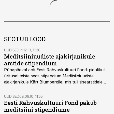
SEOTUD LOOD
UUDISED
14.12.10, 11:26
Meditsiiniuudiste ajakirjanikule
arstide stipendium
Pühapäeval anti Eesti Rahvuskultuuri Fondi pidulikul
üritusel teiste seas stipendium Meditsiiniuudiste
ajakirjanikule Kärt Blumbergile, mis tuli sisearstidele
mõeldud doktor Mardnate allfondist.
UUDISED
08.09.10, 11:55
Eesti Rahvuskultuuri Fond pakub
meditsiini stipendiume