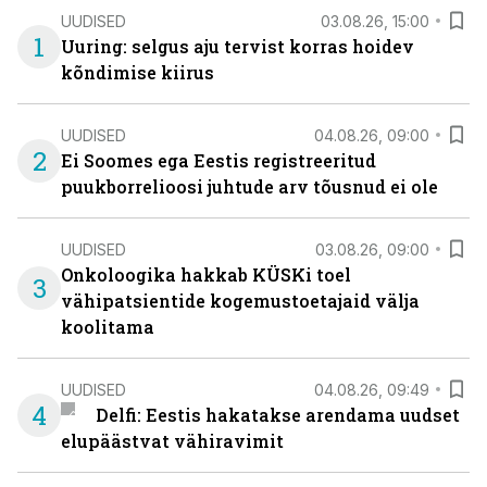
UUDISED
03.08.26, 15:00
1
Uuring: selgus aju tervist korras hoidev
kõndimise kiirus
UUDISED
04.08.26, 09:00
2
Ei Soomes ega Eestis registreeritud
puukborrelioosi juhtude arv tõusnud ei ole
UUDISED
03.08.26, 09:00
Onkoloogika hakkab KÜSKi toel
3
vähipatsientide kogemustoetajaid välja
koolitama
UUDISED
04.08.26, 09:49
4
Delfi: Eestis hakatakse arendama uudset
elupäästvat vähiravimit