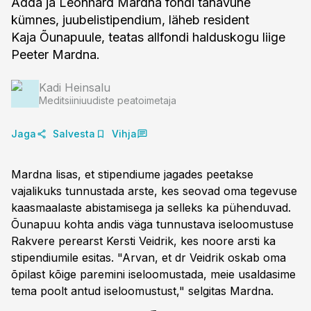
Adda ja Leonhard Mardna fondi tänavune
kümnes, juubelistipendium, läheb resident
Kaja Õunapuule, teatas allfondi halduskogu liige
Peeter Mardna.
Kadi Heinsalu
Meditsiiniuudiste peatoimetaja
Jaga
Salvesta
Vihja
Mardna lisas, et stipendiume jagades peetakse
vajalikuks tunnustada arste, kes seovad oma tegevuse
kaasmaalaste abistamisega ja selleks ka pühenduvad.
Õunapuu kohta andis väga tunnustava iseloomustuse
Rakvere perearst Kersti Veidrik, kes noore arsti ka
stipendiumile esitas. "Arvan, et dr Veidrik oskab oma
õpilast kõige paremini iseloomustada, meie usaldasime
tema poolt antud iseloomustust," selgitas Mardna.