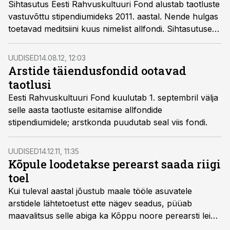
Sihtasutus Eesti Rahvuskultuuri Fond alustab taotluste
vastuvõttu stipendiumideks 2011. aastal. Nende hulgas
toetavad meditsiini kuus nimelist allfondi. Sihtasutuse
Eesti Rahvuskultuuri Fond stipendiume ja toetusi 2011.
aastaks jagatakse üldfondist ja 138-st nimelisest
UUDISED
14.08.12, 12:03
allfondist.
Arstide täiendusfondid ootavad
taotlusi
Eesti Rahvuskultuuri Fond kuulutab 1. septembril välja
selle aasta taotluste esitamise allfondide
stipendiumidele; arstkonda puudutab seal viis fondi.
UUDISED
14.12.11, 11:35
Kõpule loodetakse perearst saada riigi
toel
Kui tuleval aastal jõustub maale tööle asuvatele
arstidele lähtetoetust ette nägev seadus, püüab
maavalitsus selle abiga ka Kõppu noore perearsti leida.
Seni on toetuse maksmise tingimused täpsustamata,