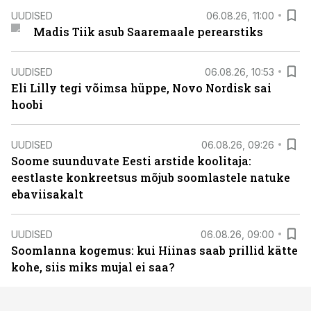
UUDISED
06.08.26, 11:00
Madis Tiik asub Saaremaale perearstiks
UUDISED
06.08.26, 10:53
Eli Lilly tegi võimsa hüppe, Novo Nordisk sai
hoobi
UUDISED
06.08.26, 09:26
Soome suunduvate Eesti arstide koolitaja:
eestlaste konkreetsus mõjub soomlastele natuke
ebaviisakalt
UUDISED
06.08.26, 09:00
Soomlanna kogemus: kui Hiinas saab prillid kätte
kohe, siis miks mujal ei saa?