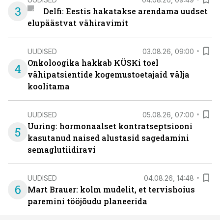
3
Delfi: Eestis hakatakse arendama uudset
elupäästvat vähiravimit
UUDISED
03.08.26, 09:00
Onkoloogika hakkab KÜSKi toel
4
vähipatsientide kogemustoetajaid välja
koolitama
UUDISED
05.08.26, 07:00
Uuring: hormonaalset kontratseptsiooni
5
kasutanud naised alustasid sagedamini
semaglutiidiravi
UUDISED
04.08.26, 14:48
6
Mart Brauer: kolm mudelit, et tervishoius
paremini tööjõudu planeerida