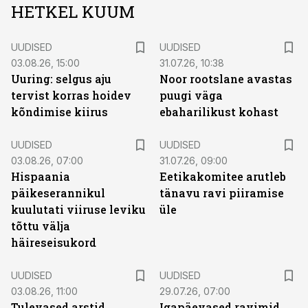
HETKEL KUUM
UUDISED
UUDISED
03.08.26, 15:00
31.07.26, 10:38
Uuring: selgus aju
Noor rootslane avastas
tervist korras hoidev
puugi väga
kõndimise kiirus
ebaharilikust kohast
UUDISED
UUDISED
03.08.26, 07:00
31.07.26, 09:00
Hispaania
Eetikakomitee arutleb
päikeserannikul
tänavu ravi piiramise
kuulutati viiruse leviku
üle
tõttu välja
häireseisukord
UUDISED
UUDISED
03.08.26, 11:00
29.07.26, 07:00
Tulevased arstid
Igapäevased ravimid