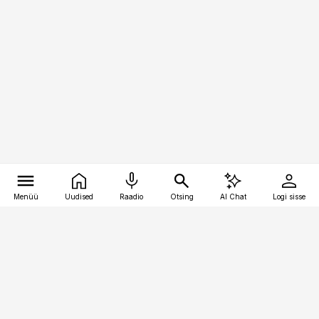
Menüü
Uudised
Raadio
Otsing
AI Chat
Logi sisse
Vana-Lõuna 39/1, 19094 Tallinn
(+372) 667 0111
meditsiiniuudised@aripaev.ee