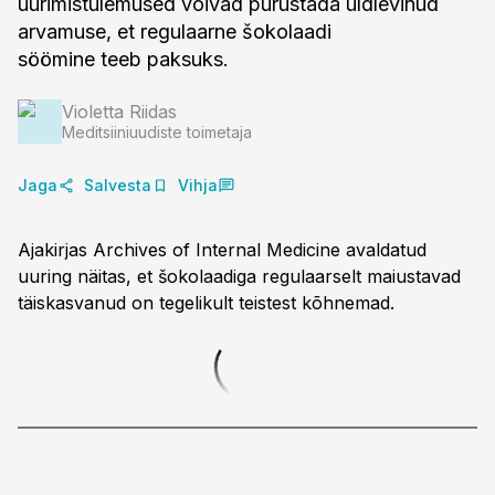
uurimistulemused võivad purustada üldlevinud
arvamuse, et regulaarne šokolaadi
söömine teeb paksuks.
Violetta Riidas
Meditsiiniuudiste toimetaja
Jaga
Salvesta
Vihja
Ajakirjas Archives of Internal Medicine avaldatud
uuring näitas, et šokolaadiga regulaarselt maiustavad
täiskasvanud on tegelikult teistest kõhnemad.