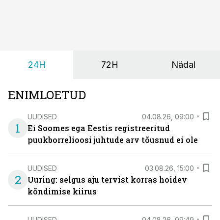
24H
72H
Nädal
ENIMLOETUD
UUDISED
04.08.26, 09:00
1
Ei Soomes ega Eestis registreeritud
puukborrelioosi juhtude arv tõusnud ei ole
UUDISED
03.08.26, 15:00
2
Uuring: selgus aju tervist korras hoidev
kõndimise kiirus
UUDISED
04.08.26, 09:49