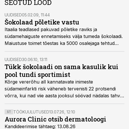
SEOTUD LOOD
UUDISED
05.02.09, 11:44
Šokolaad põletike vastu
Itaalia teadlased pakuvad põletike raviks ja
südamehaiguste ennetamiseks välja tumeda šokolaadi.
Maiustuse toimet tõestas ka 5000 osalejaga tehtud
uuring, vahendas Tarbija24.
UUDISED
30.06.10, 13:11
Tükk šokolaadi on sama kasulik kui
pool tundi sportimist
Kõrge vererõhu all kannatavate inimeste
südameinfarkti risk väheneb tervenisti 22 protsendi
võrra, kui nad viie aasta jooksul söövad nädalas tahvli
šokolaadi.
TÖÖKUULUTUSED
13.07.26, 12:10
ST
Aurora Clinic otsib dermatoloogi
Kandideerimise tähtaeg: 13.08.26