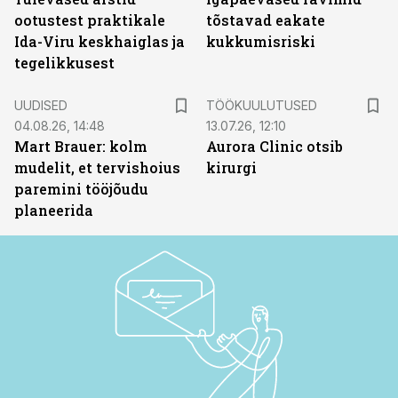
ootustest praktikale
tõstavad eakate
Ida-Viru keskhaiglas ja
kukkumisriski
tegelikkusest
ST
UUDISED
TÖÖKUULUTUSED
04.08.26, 14:48
13.07.26, 12:10
Mart Brauer: kolm
Aurora Clinic otsib
mudelit, et tervishoius
kirurgi
paremini tööjõudu
planeerida