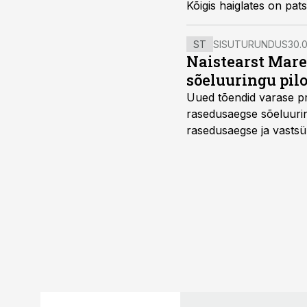
Kõigis haiglates on pats
ST
SISUTURUNDUS
30.0
Naistearst Mare
sõeluuringu pil
Uued tõendid varase pr
rasedusaegse sõeluuring
rasedusaegse ja vastsün
spetsialiseerunud lootem