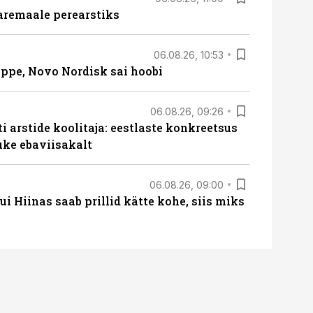
aremaale perearstiks
06.08.26, 10:53
üppe, Novo Nordisk sai hoobi
06.08.26, 09:26
 arstide koolitaja: eestlaste konkreetsus
uke ebaviisakalt
06.08.26, 09:00
 Hiinas saab prillid kätte kohe, siis miks