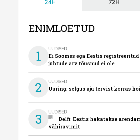
24H
72H
ENIMLOETUD
UUDISED
1
Ei Soomes ega Eestis registreeritud
juhtude arv tõusnud ei ole
UUDISED
2
Uuring: selgus aju tervist korras h
UUDISED
3
Delfi: Eestis hakatakse arenda
vähiravimit