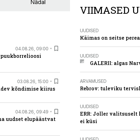
Nädal
VIIMASED U
UUDISED
Käimas on seitse perea
04.08.26, 09:00
 puukborrelioosi
UUDISED
GALERII: algas Nar
ARVAMUSED
03.08.26, 15:00
Rebrov: tuleviku tervis
oidev kõndimise kiirus
UUDISED
04.08.26, 09:49
ERR: Joller valitsuselt
ma uudset elupäästvat
ei küsi
UUDISED