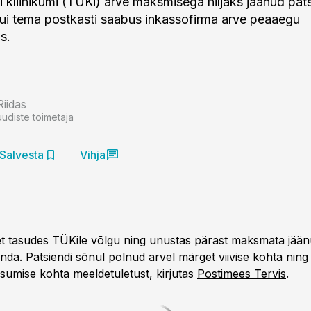
i kliinikumi (TÜKi) arve maksmisega hiljaks jäänud pats
ui tema postkasti saabus inkassofirma arve peaaegu
s.
Riidas
uudiste toimetaja
Salvesta
Vihja
vet tasudes TÜKile võlgu ning unustas pärast maksmata jää
nda. Patsiendi sõnul polnud arvel märget viivise kohta ning 
asumise kohta meeldetuletust, kirjutas
Postimees Tervis
.