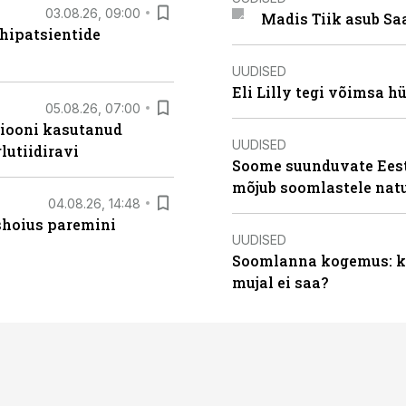
03.08.26, 09:00
Madis Tiik asub Sa
hipatsientide
UUDISED
Eli Lilly tegi võimsa h
05.08.26, 07:00
siooni kasutanud
UUDISED
lutiidiravi
Soome suunduvate Eesti
mõjub soomlastele nat
04.08.26, 14:48
ishoius paremini
UUDISED
Soomlanna kogemus: kui
mujal ei saa?