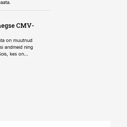
saata.
saegse CMV-
ohta on muutnud
isi andmeid ning
Šois, kes on