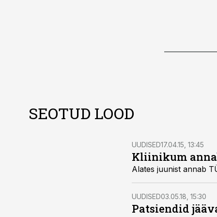
SEOTUD LOOD
UUDISED
17.04.15, 13:45
Kliinikum annab
Alates juunist annab TÜ
UUDISED
03.05.18, 15:30
Patsiendid jääv