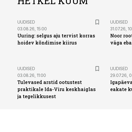
HETKEL KUUM
UUDISED
UUDISED
03.08.26, 15:00
31.07.26, 1
Uuring: selgus aju tervist korras
Noor roo
hoidev kõndimise kiirus
väga eba
UUDISED
UUDISED
03.08.26, 11:00
29.07.26, 
Tulevased arstid ootustest
Igapäeva
praktikale Ida-Viru keskhaiglas
eakate k
ja tegelikkusest