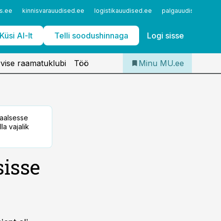
Iseteenindus
s.ee
kinnisvarauudised.ee
logistikauudised.ee
palgauudised.ee
Telli Meditsiiniuudised
Küsi AI-lt
Telli soodushinnaga
Logi sisse
vise raamatuklubi
Töö
Minu MU.ee
taalsesse
la vajalik
sisse