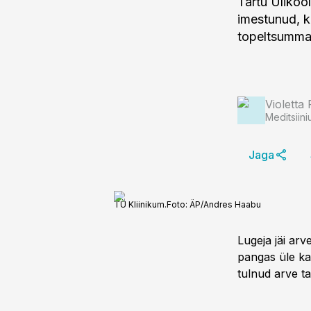
Tartu Ülikool
imestunud, k
topeltsumma
Violetta 
Meditsiini
Jaga
TÜ Kliinikum.
Foto:
ÄP/Andres Haabu
Lugeja jäi ar
pangas üle ka
tulnud arve t