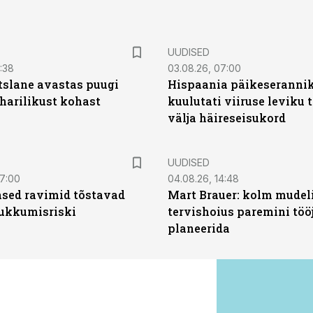
UUDISED
0:38
03.08.26, 07:00
tslane avastas puugi
Hispaania päikeseranni
harilikust kohast
kuulutati viiruse leviku 
välja häireseisukord
UUDISED
07:00
04.08.26, 14:48
sed ravimid tõstavad
Mart Brauer: kolm mudeli
ukkumisriski
tervishoius paremini töö
planeerida