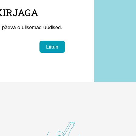
KIRJAGA
ti päeva olulisemad uudised.
Liitun