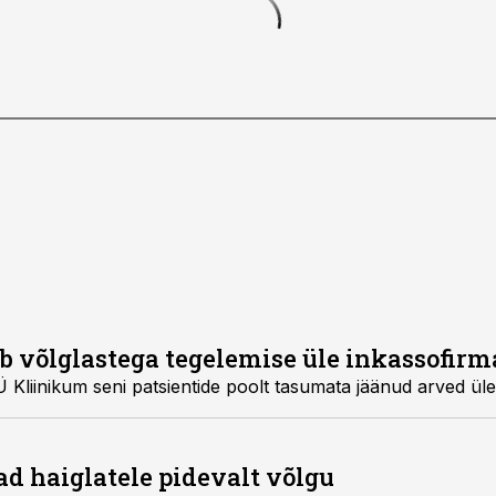
 võlglastega tegelemise üle inkassofirm
 Kliinikum seni patsientide poolt tasumata jäänud arved üle
ad haiglatele pidevalt võlgu