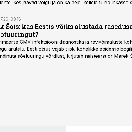
iente, kes jäävad võlgu ja on ka neid, kellele tuleb inkasso 
7.26, 09:18
k Šois: kas Eestis võiks alustada rasedu
ootuuringut?
imaarse CMV-infektsiooni diagnostika ja ravivõimaluste k
u arutelu. Eesti otsus vajab siiski kohalikke epidemioloogil
dinute sõeluuringu võrdlust, kirjutab naistearst dr Marek 
editsiinile.