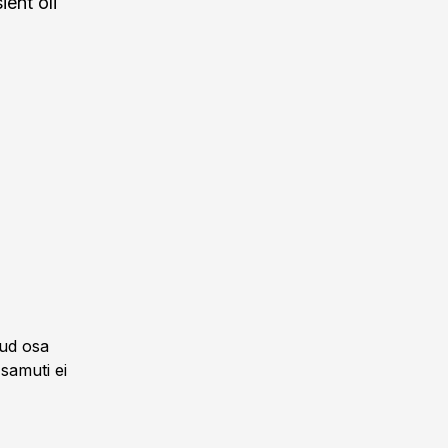
ient oli
nud osa
samuti ei