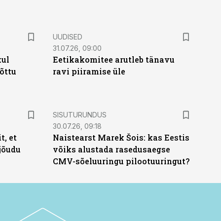
UUDISED
31.07.26, 09:00
kul
Eetikakomitee arutleb tänavu
tõttu
ravi piiramise üle
ST
SISUTURUNDUS
30.07.26, 09:18
t, et
Naistearst Marek Šois: kas Eestis
jõudu
võiks alustada rasedusaegse
CMV-sõeluuringu pilootuuringut?