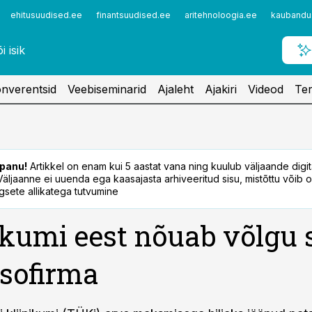
ehitusuudised.ee
finantsuudised.ee
aritehnoloogia.ee
kaubandu
nverentsid
Veebiseminarid
Ajaleht
Ajakiri
Videod
Ter
panu!
Artikkel on enam kui 5 aastat vana ning kuulub väljaande digi
. Väljaanne ei uuenda ega kaasajasta arhiveeritud sisu, mistõttu võib ol
sete allikatega tutvumine
ikumi eest nõuab võlgu 
sofirma