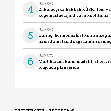
UUDISED
4
Onkoloogika hakkab KÜSKi toel vä
kogemustoetajaid välja koolitama
UUDISED
5
Uuring: hormonaalset kontratsept
naised alustasid sagedamini semag
UUDISED
6
Mart Brauer: kolm mudelit, et terv
tööjõudu planeerida